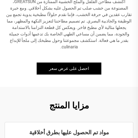
اكتشف مطاحن الفلفل والملح الخشبية الممتازة من GREATSUN،
المصنوعة من خشب صلب تم الحصول عليه بشكل أخلاقي. ومع خبرة
تقارب عقدين في حرفة الخشب، فإننا نقدم حلولاًا مطبخية يدوية تجمع بين
الوظيفة والجاذبية البصري. تم تصميم مطاحننا لتعزيز النكهة والمظهر، مما
يجعلها مثالية لأي مطبخ فاخر. ويعكس كل قطعة التزامنا بالاستدامة
والجودة، مما يضمن أن مساعي الطهي الخاصة بك تدعمها أدوات جميلة
بقدر ما هي فعالة. استكشف مجموعتنا وحول مطبخك إلى ملجأ للإبداع
culinaria.
احصل على عرض سعر
مزايا المنتج
مواد تم الحصول عليها بطرق أخلاقية