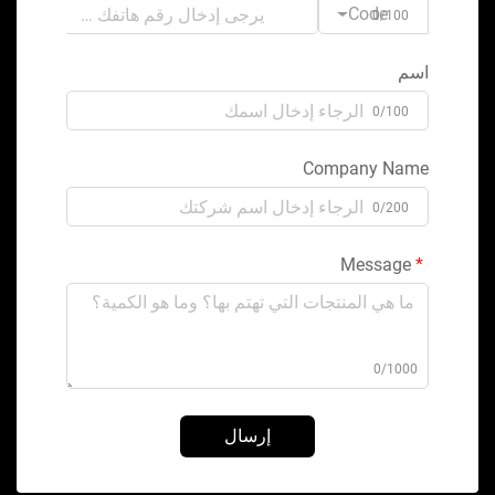
Code
0/100
اسم
0/100
Company Name
0/200
Message
0/1000
إرسال