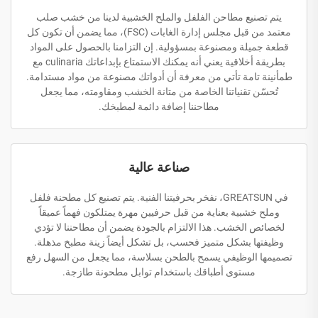
يتم تصنيع مطاحن الفلفل والملح الخشبية لدينا من خشب صلب
معتمد من قبل مجلس إدارة الغابات (FSC)، مما يضمن أن تكون كل
قطعة جميلة ومصنوعة بمسؤولية. إن التزامنا بالحصول على المواد
بطريقة أخلاقية يعني أنه يمكنك الاستمتاع بإبداعاتك culinaria مع
طمأنينة تامة تأتي من معرفة أن أدواتك مصنوعة من مواد مستدامة.
تُحسّن تقنياتنا الخاصة من متانة الخشب ومقاومته، مما يجعل
مطاحننا إضافة دائمة لمطبخك.
صناعة عالية
في GREATSUN، نفخر بحرفيتنا الفنية. يتم تصنيع كل مطحنة فلفل
وملح خشبية بعناية من قبل حرفيين مهرة يمتلكون فهماً عميقاً
لخصائص الخشب. هذا الالتزام بالجودة يضمن أن مطاحننا لا تؤدي
وظيفتها بشكل متميز فحسب، بل تشكل أيضاً زينة مطبخ مذهلة.
تصميمها الوظيفي يسمح بالطحن بسلاسة، مما يجعل من السهل رفع
مستوى أطباقك باستخدام توابل مطحونة طازجة.