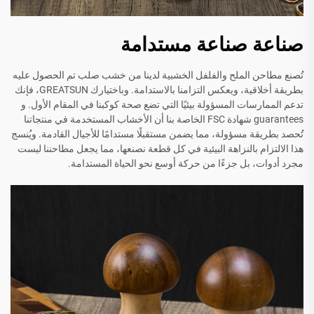
صناعة صناعة مستدامة
تُصنع مطاحن الملح والفلفل الخشبية لدينا من خشب صلب تم الحصول عليه
بطريقة أخلاقية، ويعكس التزامنا بالاستدامة. وباختيارك GREATSUN، فإنك
تدعم الممارسات المسؤولة بيئيًا التي تضع صحة كوكبنا في المقام الأول. و
guarantees شهادة FSC الخاصة بنا أن الأخشاب المستخدمة في منتجاتنا
تُحصد بطريقة مسؤولة، مما يضمن مستقبلًا مستدامًا للأجيال القادمة. ويُنسج
هذا الالتزام بالنزاهة البيئية في كل قطعة نصنعها، مما يجعل مطاحننا ليست
مجرد أدوات، بل جزءًا من حركة أوسع نحو الحياة المستدامة.