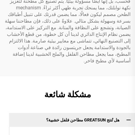
فحسب، بل إنها أيضًا مسؤولة بيئيًا. يتم تصنيع كل مطحنة لتعزيز
نكهة توابلتك، مما يمنحك تجربة طهي أكثر ثراءً. mechanism
الطحن مصمم ليكون فعالًا، مما يضمن قدرتك على تتبيل أطباقك
بسرعة وسهولة بشكل مثالي. علاوةً على ذلك، فإن مطاحننا سهلة
الصيانة، وتشجع على النظافة والمتانة. مع التركيز على الاستدامة،
يضمن نظام الإنتاج الدائري لدينا أن كل خطوة، من قطع الأخشاب
إلى التصنيع النهائي، تتماشى مع معايير بيئية صارمة. هذا الالتزام
بالجودة والاستدامة يجعل جريتسون رائدة في صناعة أدوات
المطبخ، مما يجعل مطاحن الفلفل والملح الخشبية لدينا إضافة
أساسية لأي مطبخ فاخر.
مشكلة شائعة
هل تُنتج GREATSUN مطاحن فلفل خشبية؟