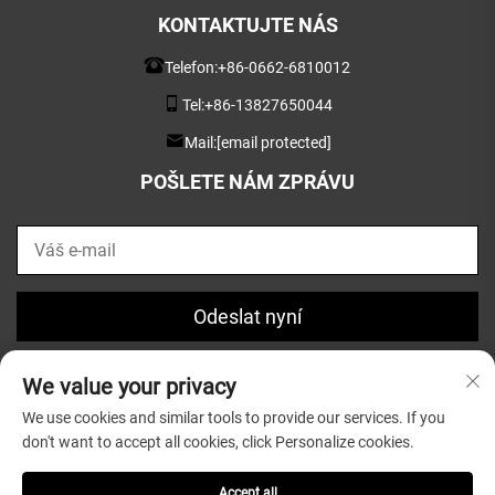
KONTAKTUJTE NÁS
Telefon:
+86-0662-6810012
Tel:
+86-13827650044
Mail:
[email protected]
POŠLETE NÁM ZPRÁVU
Odeslat nyní
We value your privacy
We use cookies and similar tools to provide our services. If you
don't want to accept all cookies, click Personalize cookies.
Copyright © 2025 společností Guangdong Greatsun Wooden
Housewares Co.,Ltd. |
Zásady ochrany soukromí
Accept all