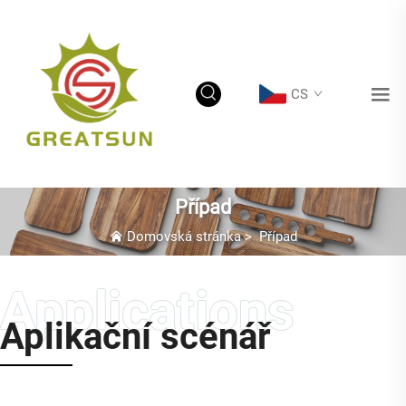
CS
Případ
Domovská stránka
>
Případ
Aplikační scénář