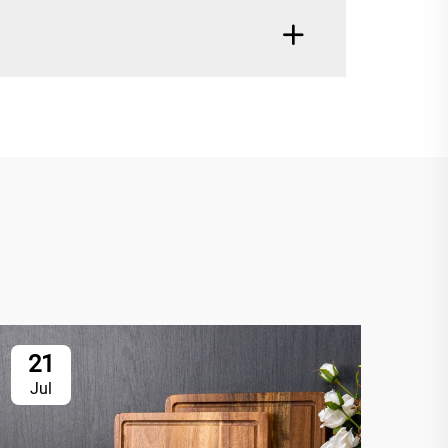
21
2
Jul
Ju