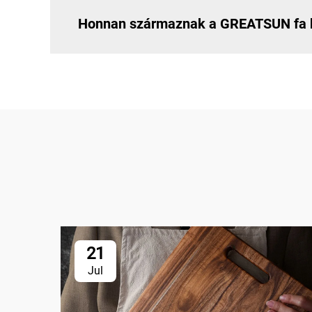
Honnan származnak a GREATSUN fa b
21
Jul