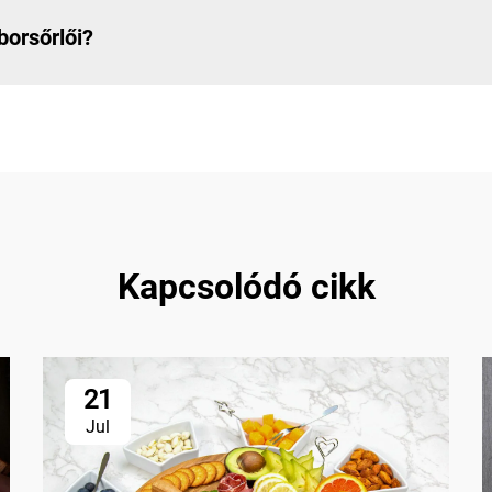
orsőrlői?
Kapcsolódó cikk
21
Jul