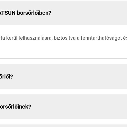
EATSUN borsőrlőiben?
 kerül felhasználásra, biztosítva a fenntarthatóságot é
rlői?
orsőrlőinek?