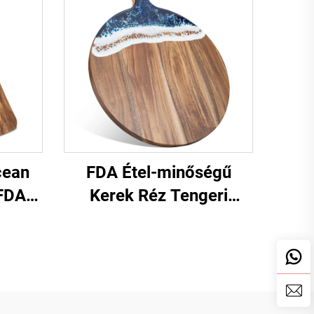
cean
FDA Étel-minőségű
 FDA
Kerek Réz Tengeri
al
Művészeti Vágólap