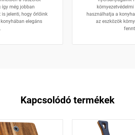
ig így még jobban
környezetvédelmi e
is jelenti, hogy őrlőink
használhatja a konyhai
 konyhában elegáns
az eszközök környe
.
fennt
Kapcsolódó termékek