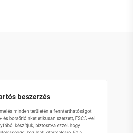
artós beszerzés
melés minden területén a fenntarthatóságot
ó- és borsőrlőinket etikusan szerzett, FSC®-vel
fából készítjük, biztosítva ezzel, hogy
lelősséggel kerülnek kitermelésre. Ez a