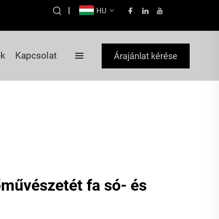
|
HU
ek
Kapcsolat
Árajánlat kérése
őművészetét fa só- és