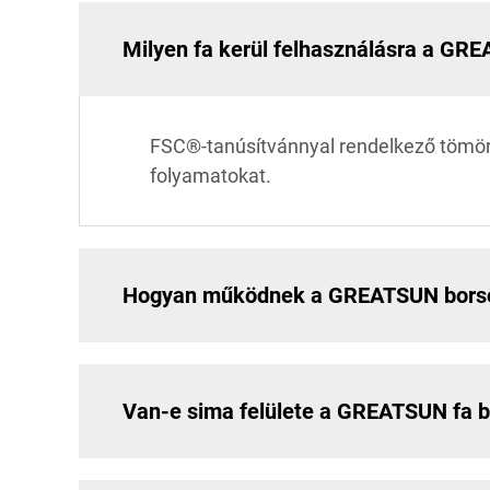
Milyen fa kerül felhasználásra a GR
FSC®-tanúsítvánnyal rendelkező tömörfa
folyamatokat.
Hogyan működnek a GREATSUN borső
Van-e sima felülete a GREATSUN fa b