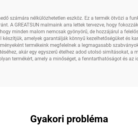
edő számára nélkülözhetetlen eszköz. Ez a termék ötvözi a funkci
ánt. A GREATSUN malmaink arra lettek tervezve, hogy fokozzák fű
i, hogy minden malom nemcsak gyönyörű, de hozzájárul a felelős
l készítjük, amelyek garantálják könnyű kezelhetőségüket és ka
dményeként termékeink megfelelnek a legmagasabb szabványokn
ítéséhez, akár egy egyszerű ételhez adod utolsó simításokat, a 
an termékért, amely a minőséget, a fenntarthatóságot és az idő
Gyakori probléma