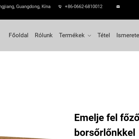
ngjiang, Guangdong, Kína
+86-0662-6810012
Főoldal
Rólunk
Termékek
Tétel
Ismeret
Emelje fel főz
borsőrlőnkkel