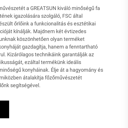
 művészetét a GREATSUN kiváló minőségű fa
etének igazolására szolgáló, FSC által
szült őrlőink a funkcionalitás és esztétikai
cióját kínálják. Majdnem két évtizedes
atunknak köszönhetően olyan terméket
onyháját gazdagítja, hanem a fenntartható
ul. Kizárólagos technikáink garantálják az
nikusságát, ezáltal termékünk ideális
ó minőségű konyháinak. Élje át a hagyomány és
 miközben átalakítja főzőművészetét
lőnk segítségével.