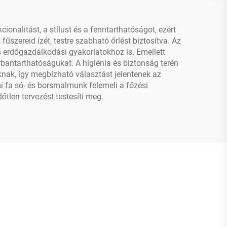
onalitást, a stílust és a fenntarthatóságot, ezért
szereid ízét, testre szabható őrlést biztosítva. Az
 erdőgazdálkodási gyakorlatokhoz is. Emellett
rbantarthatóságukat. A higiénia és biztonság terén
ak, így megbízható választást jelentenek az
mi fa só- és borsmalmunk felemeli a főzési
tlen tervezést testesíti meg.