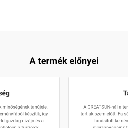
A termék előnyei
ség
T
k minőségének tanújele.
A GREATSUN-nál a ter
eményfából készítik, így
tartjuk szem előtt. Fa s
zletgazdag dizájn és a
tanúsított kemény
nhetően a fűszerek
nyersanyagaink fe