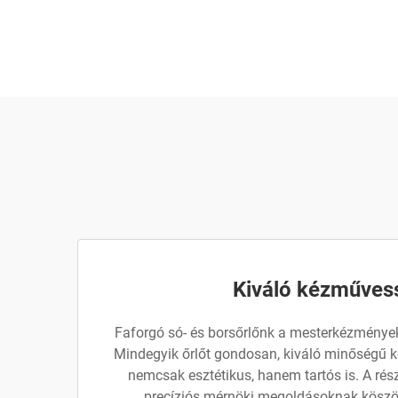
Kiváló kézműves
Faforgó só- és borsőrlőnk a mesterkézménye
Mindegyik őrlőt gondosan, kiváló minőségű k
nemcsak esztétikus, hanem tartós is. A rés
precíziós mérnöki megoldásoknak köszö