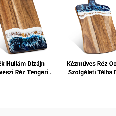
k Hullám Dizájn
Kézműves Réz O
vészi Réz Tengeri
Szolgálati Tálha
Szolgáltató Lap
Tanúsítványokk