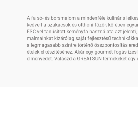
A fa só- és borsmalom a mindenféle kulináris lelkes
kedvelt a szakácsok és otthoni főzők körében egyar
FSC-vel tanúsított keményfa használata azt jelent
malmainkat kizárólag saját fejlesztésű technikákka
a legmagasabb szintre történő összpontosítás ere
ételek elkészítéséhez. Akár egy gourmét fogás ízes
élményedet. Válaszd a GREATSUN termékeket egy oly