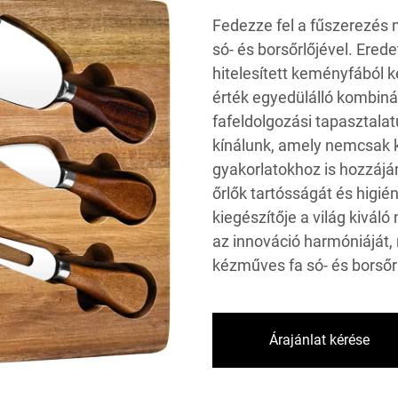
Fedezze fel a fűszerezés
só- és borsőrlőjével. Ered
hitelesített keményfából ké
érték egyedülálló kombiná
fafeldolgozási tapasztal
kínálunk, amely nemcsak k
gyakorlatokhoz is hozzájár
őrlők tartósságát és higié
kiegészítője a világ kivál
az innováció harmóniáját,
kézműves fa só- és borsőr
Árajánlat kérése