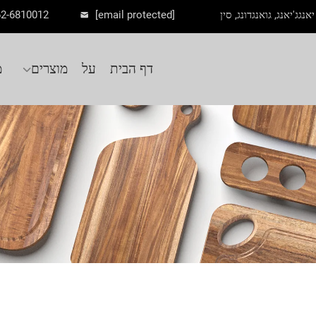
62-6810012
[email protected]
דף הבית
על
מוצרים
מ