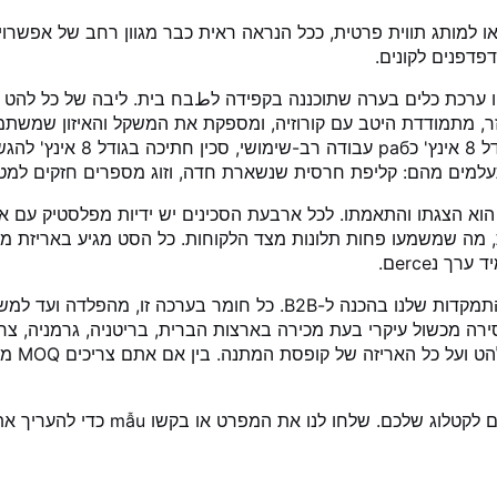
 אתה משיג סט סכיני מטבח למלאי Amazon FBA או למותג תווית פרטית, ככל הנראה ראית כבר 
פדפנים לקונים.
ר, מתמודדת היטב עם קורוזיה, ומספקת את המשקל והאיזון שמשתמ
תעלמים מהם: קליפת חרסית שנשארת חדה, וזוג מספרים חזקים למט
א הצגתו והתאמתו. לכל ארבעת הסכינים יש ידיות מפלסטיק עם 
ות, מה שמשמעו פחות תלונות מצד הלקוחות. כל הסט מגיע באריזת מ
 נerceם.
 אירופאי) ו-REACH. התאמה זו מסירה מכשול עיקרי בעת מכירה בארצות הברית, בריטניה
נוכחות. 
ו לנו את המפרט או בקשו mẫu כדי להעריך את האיכות באופן אישי.