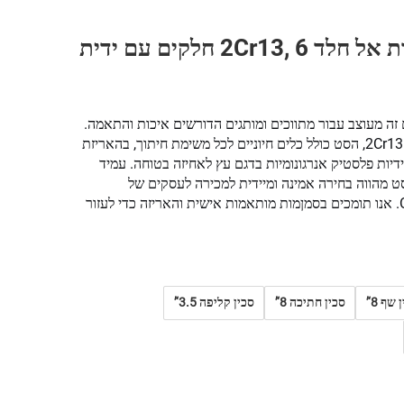
סט סכיני מטבח מפלדת אל חלד 2Cr13, 6 חלקים עם ידית
מטבח מקצועי בן 6 חלקים זה מעוצב עבור מתווכים ומותגים הדורשים איכות והתאמה.
עשויה מפלדת אל חלד עמידה מסוג 2Cr13, הסט כולל כלים חיוניים לכל משימת חיתוך, בהאריזת
דיות פלסטיק אנרגונומיות בדגם עץ לאחיזה בטוחה. עמיד
ם FDA, LFGB ו-REACH, הסט מהווה בחירה אמינה ומיידית למכירה לעסקים של
Amazon FBA ולשותפים של OEM. אנו תומכים בסמןמות מותאמות אישית והאריזה כדי לעזור
 שף 8‘’
סכין חתיכה 8‘’
סכין קליפה 3.5‘’