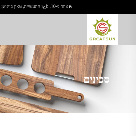
אחד מ-10, נاحו התעשייה, טאון בייגואן, יאנגג'יאנג, גואנגדונג, סין
סכינים