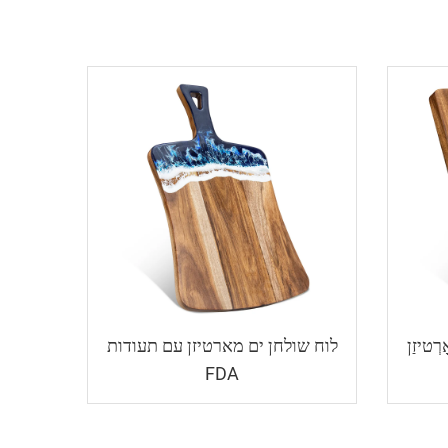
Blue Wave Desig אָרְטיזַן
לוח שולחן ים מארטיזן עם תעודות
FDA