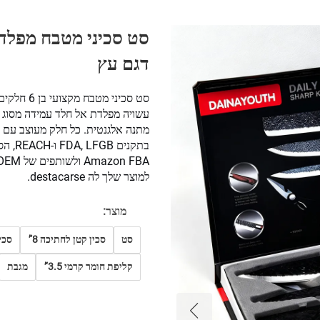
דגם עץ
סט סכיני 
מתנה אלגנטית. כל חלק מעוצב עם י
בתקני
למוצר שלך לה destacarse.
מוצר:
סט
סכין קטן לחתיכה 8‘’
סכין
קליפת חומר קרמי 3.5‘’
מגבת