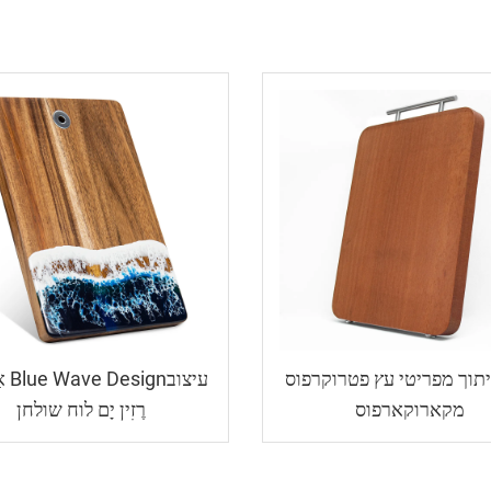
תוך מפריטי עץ פטרוקרפוס
עיצובn
מקארוקארפוס
רֶזִין יָם לוח שולחן