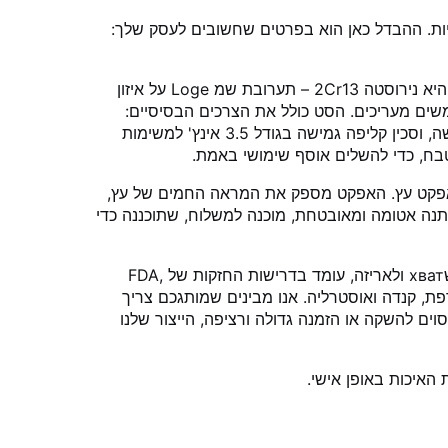
מגוון רחב של אפשרויות. ההבדל כאן הוא בפרטים שחשובים לעסק שלך:
הסט של 6 חלקים הזה הוא לא רק אוסף של סכינים; זהו ערכת כלים בערה שתוכננה בקפידה לطבח בית. ליבה של כל להט היא נירוסטה 2Cr13 – תערובת שמ Loge על איזון
שים מעריכים. הסט כולל את הצרכים הבסיסיים:
מקלח קטן בגודל 8 אינץ' לקציצה מדויקת, סכין שף בגודל 8 אינץ' כраб עבודה רב-שימושי, סכין חתיכה בגודל 8 אינץ' להגשה, וסכין קליפה גמישה בגודל 3.5 אינץ' למשימות
בח, כדי להשלים אוסף שימושי באמת.
אפקט עץ. האפקט מספק את המראה החמים של עץ,
תנה אטומה ומאובטחת, מוכנה למשלוח, שתוכננה כדי
עבורכם, הסוכן או בעלת המותג, היתרון המרכזי הוא ההתמקדות שלנו בהכנה ל-B2B. כל חומר בערכה זו, מהפלדה ועד למשхват ולאריזה, עומד בדרישות החזקות של FDA,
, גרמניה, צרפת, קנדה ואוסטרליה. אנו מבינים שמותגכם צריך
לכן אנו מציעים חקיקה באש לוגו מדויקת על הלהט ועל כל האריזה של קופסת המתנה. בין אם אתם צריכים MOQ מסוים להשקה או הזמנה גדולה ורציפה, הייצור שלנו