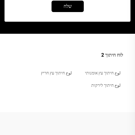
שלח
לוח חיתוך 2
لوح חיתוך עץ אומנותי
لوح חיתוך עץ חריץ
لوح חיתוך לירקות