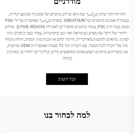
מודרניים
לוח החיתוך שלנו מراتך ועץ הוא שילוב מושלם של אומנות ופונקציונליות,
בעבודת אמנים מיומנים של GREATSUN. עשויה מراتך מאושרת על ידי FDA
ומעץ בעל תיוג FSC, עומד בתקנים מחמירים לאכילה (LFGB, REACH). שילוב
ייחודי של רתך ועץ מציע גם מראה יפה וגם שימושיות, עמיד בפני כתמים ונוח
לצינון. מתאים להגשת צ'ארקוריה, חיתוך לחם או הכנת מזון יוממת, הלוח מוסיף
טון של יוקרה לכל מטבח. עם דגמית תוך 72 שעות ואפשרויות OEM גמישות,
אנו משרתים מותגים וקמעונאים המחפשים כלים קולינריים ייחודיים ובאיכות
גבוהה.
קבל תקציב
למה לבחור בנו