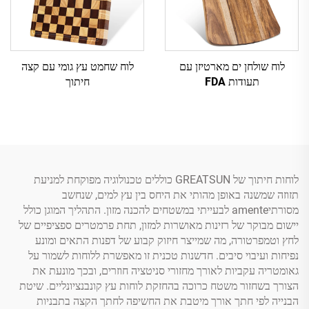
לוח שולחן ים מארטיזן עם
לוח שחמט עץ גומי עם קצה
תעודות FDA
חיתוך
לוחות חיתוך של GREATSUN כוללים טכנולוגיה מפוקחת למניעת
תזוזה שמשנה באופן מהותי את היחס בין עץ למים, שנחשב
מסורתיamente לבעייתי במשטחים להכנה מזון. התהליך המוגן כולל
יישום מבוקר של רזינות מאושרות למזון, תחת פרמטרים ספציפיים של
לחץ וטמפרטורה, מה שמייצר חיזוק קבוע של דפנות התאים ומונע
נפיחות ועיבוי סיבים. חדשנות טכנית זו מאפשרת ללוחות לשמור על
גאומטריה עקביות לאורך מחזורי סניטציה חוזרים, ובכך מונעת את
הצורך בשחזור משטח כרוכה בהחזקת לוחות עץ קונבנציונליים. שיטת
הבנייה לפי חתך אורך מיטבת את החשיפה לחתך הקצה בתבניות