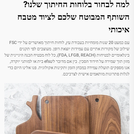
למה לבחור בלוחות החיתוך שלנו?
השותף המבוטח שלכם לציוד מטבח
איכותי
עם כמעט 20 שנות מומחיות בעבודת עץ, לוחות חיתוך מאושרים על ידי FSC
שילוב של מקורות אתיים עם עמידות יוצאת דופן. מעוצבים לפי תקנים
בינלאומיים לבטיחות (FDA, LFGB, REACH), כל לוח מבטיח הכנה היגיינית של
מזון תוך שמירה על חידוד הסכין. בין אם מדובר לשefs בית או למותגי יוקרה,
אנו מספקים תועלת עמידה במבחן הזמן ותקינות אקולוגית. פנו אלינו היום כדי
לגלות פתרונות מותאמים אישית לצרכיכם.