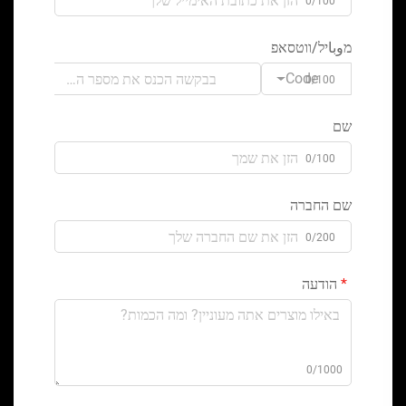
0/100
מوباיל/ווטסאפ
Code
0/100
שם
0/100
שם החברה
0/200
הודעה
0/1000