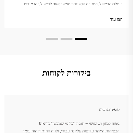
בעולם הבישול, המטבח הוא יותר מאשר אזור לבישול; זהו מגרש
משחקים יצירתי. משטחת גזירה מותאמת אישית יכולה להגביר את
היצירתיות הזו, ובעזרתה משימות יום-יומי יופנו לקלות רבה. ט...
הצג עוד
ביקורות לקוחות
סופיה מרטינז
בטוח למזון ושימושי – חובה לכל מי שמבשל בריאה!
הבטיחות הייתה עדיפות עליונה עבורי, ולווח החיתוך הזה עומד