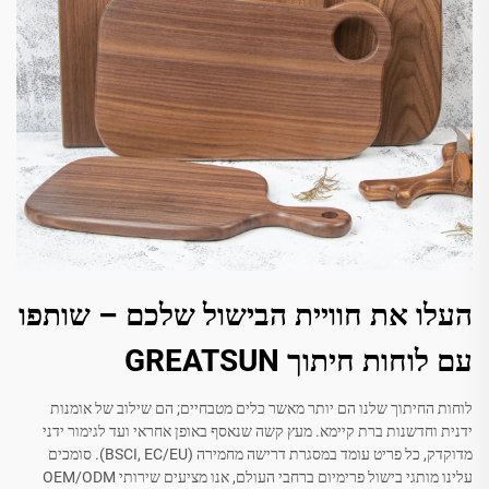
העלו את חוויית הבישול שלכם – שותפו
עם לוחות חיתוך GREATSUN
לוחות החיתוך שלנו הם יותר מאשר כלים מטבחיים; הם שילוב של אומנות
ידנית וחדשנות ברת קיימא. מעץ קשה שנאסף באופן אחראי ועד לגימור ידני
מדוקדק, כל פריט עומד במסגרת דרישה מחמירה (BSCI, EC/EU). סומכים
עלינו מותגי בישול פרימיום ברחבי העולם, אנו מציעים שירותי OEM/ODM