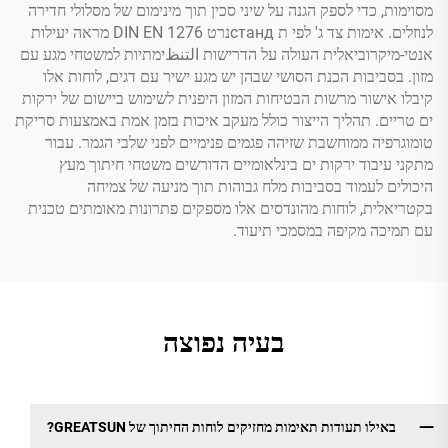
מסוימות, כדי לספק הגנה על שיני סכין תוך מינימום של מסלולי חדירה
לנוזלים. אימות צד ג' לפי ת стандנרט DIN EN 1276 מראה יעילות
אנטי-מיקרוביאלית העולה על הדרישות التنظימתיות למשטחי מגע עם
מזון. בסביבות הכנת הסושי שבהן יש מגע ישיר עם דגים, לוחות אלו
קיבלו אישור מרשות הבטיחות המזון היפנית לשימוש ביישום של ירקות
ים טריים. תהליך הייצור כולל מעקב איכות בזמן אמת באמצעות סריקת
טומוגרפיה ממוחשבת שזיהה פגמים פנימיים לפני שלבי הגמר. עבור
מתקני עיבוד ירקות ים בינלאומיים הדורשים משטחי חיתוך מעץ
היכולים לעמוד בסביבות מלח גבוהות תוך מניעה של צמיחה
בקטריאלית, לוחות מהונדסים אלו מספקים פתרונות מאומתים טכנית
עם תמיכה מקיפה במסמכי תיעוד.
בעיה נפוצה
באילו תעודות תאימות מחזיקים לוחות החיתוך של GREATSUN?