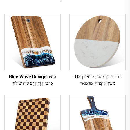
לוח חיתוך מעגולי באורך 10"
עיצובBlue Wave Design
מעץ אקציה ומרמאר
אָרְטיזַן רֶזִין יָם לוח שולחן