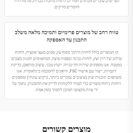
הפריטים עוברים מבחנים חמורים לרמות מתכות כבדות, פורמלדהיד
וחומרים מזיקים.
טווח רחב של מוצרים פרימיום ותמיכה מלאה משלב
התכנון עד האספקה
קו המוצרים כולל לוחות חיתוך מסוף עץ, סטים מעצי אקציה, לוחות
שילוב של רזין ועץ, לוחות גבינה וכפפות פיצה, המתאימים למגוון מצבים
במטבח. אנו מספקים שירות חד-גבייה: ייעוץ טכני, עיצוב מותאם, בדיקת
דוגמיות, ייצור עם אישור FSC, ודואגים להסכמה בינלאומית. אנו
משתפים תובנות שוק (עיצובים נמכרים ביותר, ביקוש עונתי) ומספקים
דוחות ניתוח מוצרים כדי לעזור ללקוחות לדייק את ההזמנות, נתמך על
ידי צוות מקצועי המוכן לתמוך בזמן אמת.
מוצרים קשורים