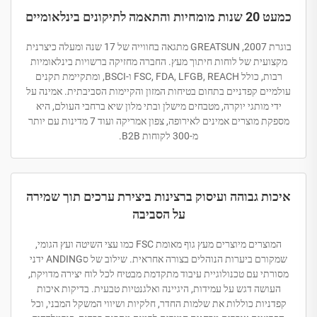
כמעט 20 שנות מומחיות והתאמה לתיקונים בינלאומיים
בוגרת 2007, GREATSUN מתגאה בחווייה של 17 שנה ומעלה כיצרנית
מקצועית של לוחות חיתוך מעץ. החברה מחזיקה ברשויות בינלאומיות
רבות, כולל FSC, FDA, LFGB, REACH ו-BSCI, ומתקיימת תקנים
עולמיים קפדניים בתחום בטיחות המזון והקיימות הסביבתית. אמינה על
ידי מותגי יוקרה, מטבחים מישלן ובתי מלון שיא ברחבי העולם, היא
מספקת מוצרים אמינים לאירופה, צפון אמריקה ועוד 7 מדינות עם יותר
מ-300 לקוחות B2B.
איכות גבוהה ועיסוק ברצינות ביצירת ערכים תוך שמירה
על הסביבה
המוצרים מיוצרים מעץ גוף מאומת FSC כמו עצי השיטה ועץ הגומי,
שמקורם ביערות הנוהלים בצורה אחראית. שילוב של סANDING ידני
מסורתי עם טכנולוגיית עיבוד מתקדמת מבטיח לכל לוח יצירה מדויקת,
העושה דגש על עמידות, היגיינה ואלגנטיות טבעית. בדיקות איכות
קפדניות כוללות את שלמות החדר, חלקיות ושיווי המשקל המבני, וכל