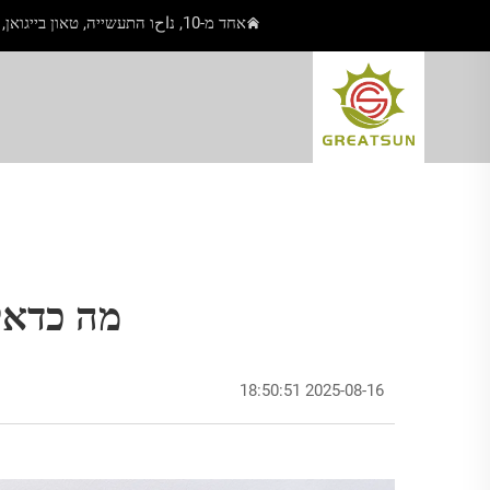
אחד מ-10, נاحו התעשייה, טאון בייגואן, יאנגג'יאנג, גואנגדונג, סין
מה כדאי
2025-08-16 18:50:51