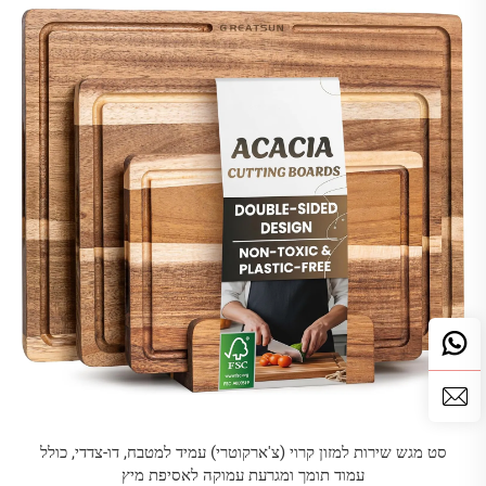
סט מגש שירות למזון קרוי (צ'ארקוטרי) עמיד למטבח, דו-צדדי, כולל
עמוד תומך ומגרעת עמוקה לאסיפת מיץ