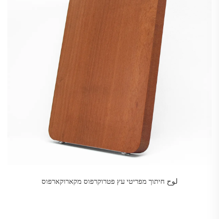
لوح חיתוך מפריטי עץ פטרוקרפוס מקארוקארפוס