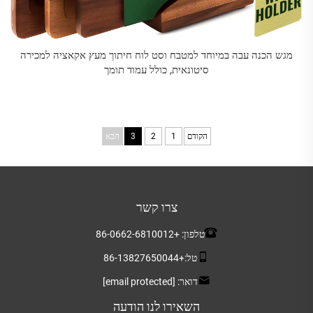
מגש הכנה עבה במיוחד למטבח וסט לוח חיתוך מעץ אקאציה למכירה
סיטונאית, כולל עמוד תומך
הקודם
1
2
3
הבא
צרו קשר
טלפון:
+86-0662-6810012
טל:
+86-13827650044
דואר:
[email protected]
השאירו לנו הודעה