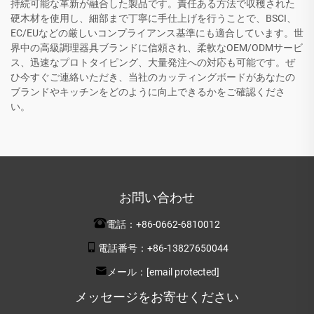
持続可能な革新が融合した製品です。責任ある方法で収穫された
硬木材を使用し、細部まで丁寧に手仕上げを行うことで、BSCI、
EC/EUなどの厳しいコンプライアンス基準にも適合しています。世
界中の高級調理器具ブランドに信頼され、柔軟なOEM/ODMサービ
ス、迅速なプロトタイピング、大量発注への対応も可能です。ぜ
ひ今すぐご連絡いただき、当社のカッティングボードがあなたの
ブランドやキッチンをどのように向上できるかをご確認くださ
い。
お問い合わせ
電話：
+86-0662-6810012
電話番号：
+86-13827650044
メール：
[email protected]
メッセージをお寄せください