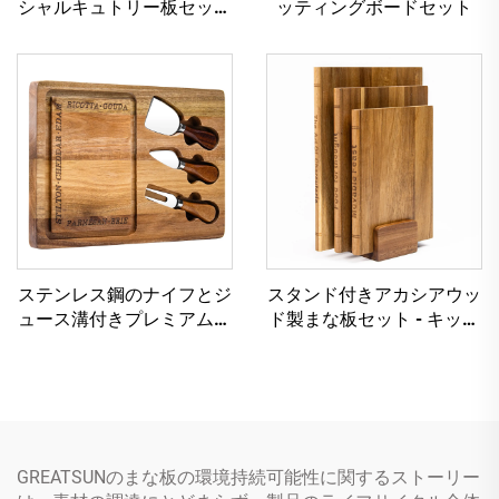
シャルキュトリー板セット
ッティングボードセット
付きセラミックボウル＆チ
ーズツール
ステンレス鋼のナイフとジ
スタンド付きアカシアウッ
ュース溝付きプレミアムア
ド製まな板セット - キッチ
カシア木材チーズボードセ
ンの装飾と使用に最適な3
ット
点セットの本型デザイン
GREATSUNのまな板の環境持続可能性に関するストーリー