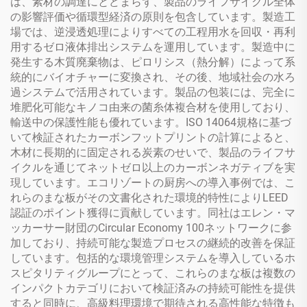
は、素材の調達にとどまらず、製品のライフサイクル全体
の影響評価や循環型経済の原則を包含しています。製造工
場では、逆浸透処理によりすべての工程用水を回収・再利
用するゼロ液体排出システムを運用しています。製造中に
発生する木質廃棄物は、ピロリシス（熱分解）によって系
統的にバイオチャーに変換され、その後、地域社会の水ろ
過システムで活用されています。製品の包装には、完全に
堆肥化可能なキノコ由来の菌糸体複合材を使用しており、
輸送中の保護性能も優れています。ISO 14064規格に基づ
いて検証されたカーボンフットプリントの計算によると、
木材に長期的に固定される炭素のせいで、製品のライフサ
イクルを通じてネットゼロ以上のカーボンネガティブを実
現しています。エコリゾートの厨房への導入事例では、こ
れらのまな板がその文書化された環境的特性によりLEED
認証のポイント獲得に貢献しています。同社はエレン・マ
ッカーサー財団のCircular Economy 100ネットワークに参
加しており、持続可能な製造プロセスの継続的改善を保証
しています。包括的な環境管理システムを導入しているホ
スピタリティグループにとって、これらのまな板は複数の
インパクトカテゴリにおいて検証済みの持続可能性を提供
すると同時に、高級料理環境で期待される高性能な特徴も