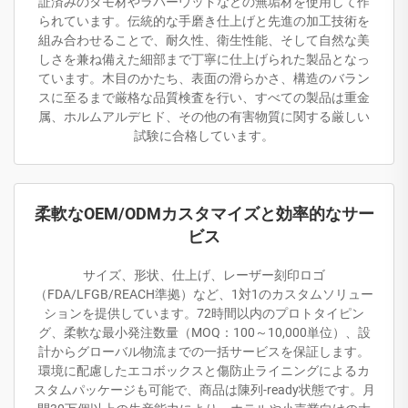
証済みのタモ材やラバーウッドなどの無垢材を使用して作
られています。伝統的な手磨き仕上げと先進の加工技術を
組み合わせることで、耐久性、衛生性能、そして自然な美
しさを兼ね備えた細部まで丁寧に仕上げられた製品となっ
ています。木目のかたち、表面の滑らかさ、構造のバラン
スに至るまで厳格な品質検査を行い、すべての製品は重金
属、ホルムアルデヒド、その他の有害物質に関する厳しい
試験に合格しています。
柔軟なOEM/ODMカスタマイズと効率的なサー
ビス
サイズ、形状、仕上げ、レーザー刻印ロゴ
（FDA/LFGB/REACH準拠）など、1対1のカスタムソリュー
ションを提供しています。72時間以内のプロトタイピン
グ、柔軟な最小発注数量（MOQ：100～10,000単位）、設
計からグローバル物流までの一括サービスを保証します。
環境に配慮したエコボックスと傷防止ライニングによるカ
スタムパッケージも可能で、商品は陳列-ready状態です。月