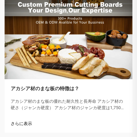
アカシア材のまな板の特徴は？
アカシア材のまな板の優れた耐久性と長寿命 アカシア材の
硬さ（ジャンカ硬度） アカシア材のジャンカ硬度は1,750
lbfで、メープル（1,450 lbf）やウォールナット（1,010 lbf）
を上回ります。その緻密できめの細かい木目構造が特徴
さらに表示
で、...