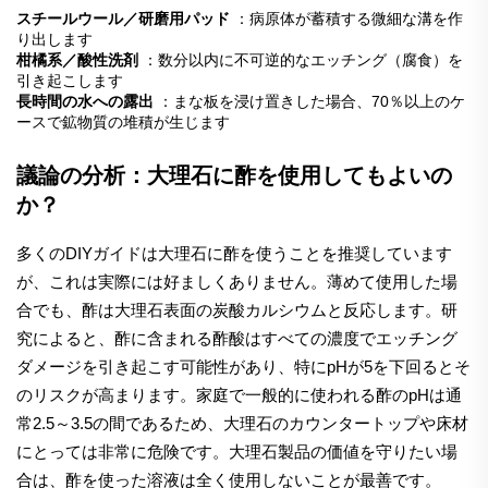
スチールウール／研磨用パッド
：病原体が蓄積する微細な溝を作
り出します
柑橘系／酸性洗剤
：数分以内に不可逆的なエッチング（腐食）を
引き起こします
長時間の水への露出
：まな板を浸け置きした場合、70％以上のケ
ースで鉱物質の堆積が生じます
議論の分析：大理石に酢を使用してもよいの
か？
多くのDIYガイドは大理石に酢を使うことを推奨しています
が、これは実際には好ましくありません。薄めて使用した場
合でも、酢は大理石表面の炭酸カルシウムと反応します。研
究によると、酢に含まれる酢酸はすべての濃度でエッチング
ダメージを引き起こす可能性があり、特にpHが5を下回るとそ
のリスクが高まります。家庭で一般的に使われる酢のpHは通
常2.5～3.5の間であるため、大理石のカウンタートップや床材
にとっては非常に危険です。大理石製品の価値を守りたい場
合は、酢を使った溶液は全く使用しないことが最善です。