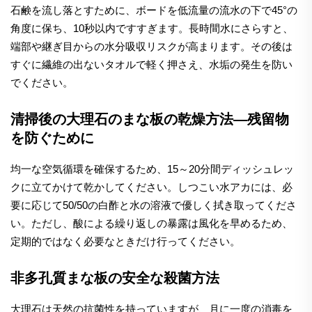
石鹸を流し落とすために、ボードを低流量の流水の下で45°の
角度に保ち、10秒以内ですすぎます。長時間水にさらすと、
端部や継ぎ目からの水分吸収リスクが高まります。その後は
すぐに繊維の出ないタオルで軽く押さえ、水垢の発生を防い
でください。
清掃後の大理石のまな板の乾燥方法—残留物
を防ぐために
均一な空気循環を確保するため、15～20分間ディッシュレッ
クに立てかけて乾かしてください。しつこい水アカには、必
要に応じて50/50の白酢と水の溶液で優しく拭き取ってくださ
い。ただし、酸による繰り返しの暴露は風化を早めるため、
定期的ではなく必要なときだけ行ってください。
非多孔質まな板の安全な殺菌方法
大理石は天然の抗菌性を持っていますが、月に一度の消毒を