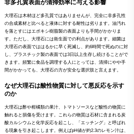
非多孔質表面が清掃効率に与える影響
大理石は木材ほど多孔質ではありませんが、完全に非多孔性
の合成素材と比べると液体に対する耐性は劣ります。油汚れ
を落とすにはエポキシ樹脂製の表面よりも手間がかかりま
す。ただし、大理石には衛生面での利点があります。細菌は
大理石の表面でははるかに早く死滅し、約6時間で死ぬのに対
し、プラスチック製の表面では3日以上生存し続けることがで
きます。頻繁に食品を調理する人にとっては、清掃にやや手
間がかかっても、大理石の方が安全な選択肢と言えます。
なぜ大理石は酸性物質に対して悪反応を示す
のか
大理石は酢や柑橘類の果汁、トマトソースなど酸性の物質に
触れると損傷を受けます。これらの物質は石材に含まれる炭
酸カルシウムと化学反応を起こし、「エッチング」と呼ばれ
る現象を引き起こします。例えばpH値が約2.3のレモン汁は、