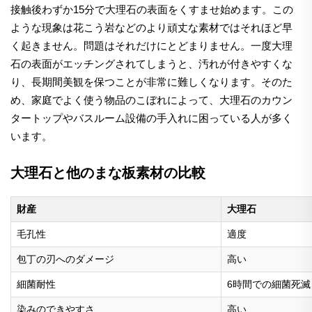
接触後わずか15分で大理石の表面をくすませ始めます。この
ような現象は花こう岩などのより頑丈な素材ではそれほど早
く起きません。問題はそれだけにとどまりません。一度大理
石の表面がエッチングされてしまうと、汚れが付きやすくな
り、長期間美観を保つことが非常に難しくなります。そのた
め、家庭でよく使う物品のこぼれによって、大理石のカウン
タートップやバスルーム設備の手入れに困っている人が多く
います。
大理石と他のまな板素材の比較
財産
大理石
毛孔性
適度
包丁の刃へのダメージ
高い
細菌耐性
6時間での細菌死滅
染みのできやすさ
高い