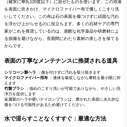
（確実に華氏120度以下）に混ぜたものを使います。この溶液
を表面に吹きかけ、マイクロファイバー布で優しくこすり洗
いしてください。この布は石の表面を傷つけずに頑固な汚れ
を浮かび上がらせるのに役立ちます。多くの石材ケアの専門
家がこれを推奨しているのは、過酷な化学薬品や研磨材によ
る損傷を避けながら、長期間にわたり素材の美しさを保てる
からです。
表面の丁寧なメンテナンスに推奨される道具
シリコーン製ヘラ
：傷を付けずに汚れを取り除きます
マイクロファイバー用布
：液体を吸収しながら摩耗を最小限に抑
えます
竹製ブラシ
：強めのこすり洗いが可能でありながら、やさしい洗
浄力を提供します
金属製のヘラや硬いナイロンブラシは、磨かれた表面に永久的な
傷をつける可能性があるため避けてください。
水で湿らすことなくすすぐ：最適な方法