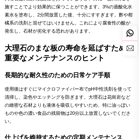
施すことでより効果的に保つことができます。3%の過酸化水
素水を塗布し、2分間放置した後、十分にすすぎます。酢や柑
橘系の洗剤と混ぜてはいけません。これにより腐食性の酸が
発生し、石材が劣化する恐れがあります。
大理石のまな板の寿命を延ばすための
重要なメンテナンスのヒント
長期的な耐久性のための日常ケア手順
使用後はすぐにマイクロファイバー布でpH中性洗剤を使って
清掃し、染色やエッチングを防ぎます。大理石は花崗岩など
の緻密な石材よりも液体を吸収しやすいため、特に油っぽい
ものや色の濃い食品の残留物は20分以上放置しないでくださ
い。
仕上げを維持するための定期メンテナンス