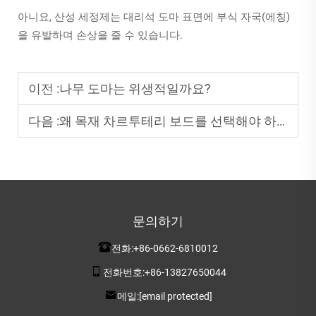
아니요, 산성 세정제는 대리석 도마 표면에 부식 자국(에칭)
을 유발하며 손상을 줄 수 있습니다.
이전 :
나무 도마는 위생적일까요?
다음 :
왜 목재 차르투테리 보드를 선택해야 하나요?
문의하기
전화:
+86-0662-6810012
전화번호:
+86-13827650044
메일:
[email protected]