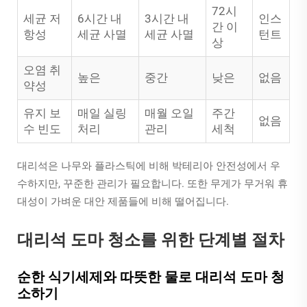
72시
세균 저
6시간 내
3시간 내
인스
간 이
항성
세균 사멸
세균 사멸
턴트
상
오염 취
높은
중간
낮은
없음
약성
유지 보
매일 실링
매월 오일
주간
없음
수 빈도
처리
관리
세척
대리석은 나무와 플라스틱에 비해 박테리아 안전성에서 우
수하지만, 꾸준한 관리가 필요합니다. 또한 무게가 무거워 휴
대성이 가벼운 대안 제품들에 비해 떨어집니다.
대리석 도마 청소를 위한 단계별 절차
순한 식기세제와 따뜻한 물로 대리석 도마 청
소하기