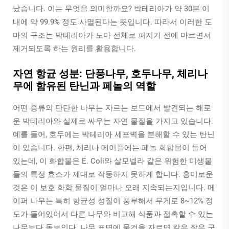
났습니다. 이는 무엇을 의미할까요? 박테리아가 약 30분 이
내에 약 99.9% 정도 사멸된다는 뜻입니다. 따라서 이러한 도
마의 구조는 박테리아가 도마 전체로 퍼지기 전에 마르면서
제거되도록 하는 원리를 활용합니다.
자연 항균 성분: 단풍나무, 호두나무, 체리나
무에 함유된 탄닌과 페놀의 역할
어떤 종류의 단단한 나무는 자르는 보드에서 발견되는 해로
운 박테리아와 실제로 싸우는 자연 물질을 가지고 있습니다.
예를 들어, 호두에는 박테리아 세포벽을 분해할 수 있는 탄닌
이 있습니다. 한편, 체리나 메이플에는 페놀 화합물이 들어
있는데, 이 화합물은 E. Coli와 살모넬라 같은 위험한 미생물
들의 특정 효소가 제대로 작동하지 못하게 합니다. 흥미로운
것은 이 보호 화학 물질이 얼마나 오래 지속되는지입니다. 메
이퍼 나무는 특히 항균성 성질이 풍부해서 무게로 8~12% 정
도가 들어있어서 다른 나무와 비교해 식품과 접촉할 수 있는
나무보다 돋보인다. 나무 표면에 물건을 자르면 칼은 작은 구