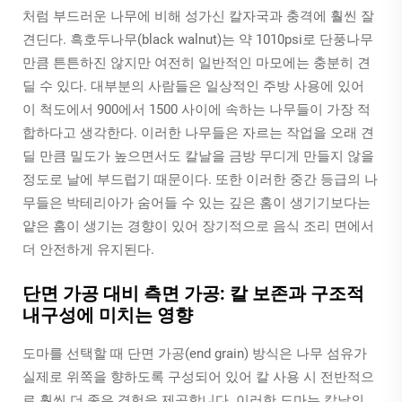
처럼 부드러운 나무에 비해 성가신 칼자국과 충격에 훨씬 잘
견딘다. 흑호두나무(black walnut)는 약 1010psi로 단풍나무
만큼 튼튼하진 않지만 여전히 일반적인 마모에는 충분히 견
딜 수 있다. 대부분의 사람들은 일상적인 주방 사용에 있어
이 척도에서 900에서 1500 사이에 속하는 나무들이 가장 적
합하다고 생각한다. 이러한 나무들은 자르는 작업을 오래 견
딜 만큼 밀도가 높으면서도 칼날을 금방 무디게 만들지 않을
정도로 날에 부드럽기 때문이다. 또한 이러한 중간 등급의 나
무들은 박테리아가 숨어들 수 있는 깊은 홈이 생기기보다는
얕은 홈이 생기는 경향이 있어 장기적으로 음식 조리 면에서
더 안전하게 유지된다.
단면 가공 대비 측면 가공: 칼 보존과 구조적
내구성에 미치는 영향
도마를 선택할 때 단면 가공(end grain) 방식은 나무 섬유가
실제로 위쪽을 향하도록 구성되어 있어 칼 사용 시 전반적으
로 훨씬 더 좋은 경험을 제공합니다. 이러한 도마는 칼날의