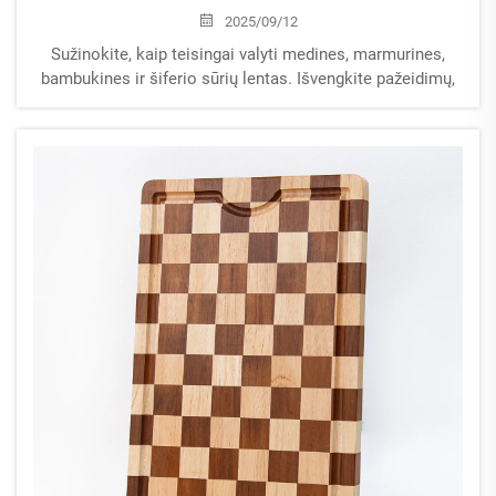
2025/09/12
Sužinokite, kaip teisingai valyti medines, marmurines,
bambukines ir šiferio sūrių lentas. Išvengkite pažeidimų,
pašalinkite kvapus ir pratęskite tarnavimo laiką
naudodami saugias, medžiagoms tinkamas technikas.
Sužinokite daugiau.