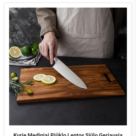
sumuštinių gamybos linija, didelėmis partijomis salotų
paruošimas ir kt. Dabar padidinkite saugą ir greitį.
Kurie Mediniai Pjūklo Lentos Siūlo Geriausią