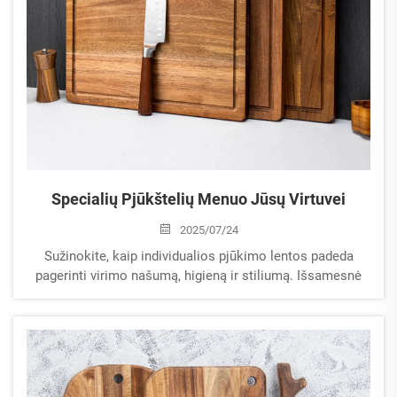
Specialių Pjūkštelių Menuo Jūsų Virtuvei
2025/07/24
Sužinokite, kaip individualios pjūkimo lentos padeda
pagerinti virimo našumą, higieną ir stiliumą. Išsamesnė
informacija apie medžiagas, dydžius ir personalizavimo
galimybes. Atnaujinkite savo virtuvę jau šiandien.