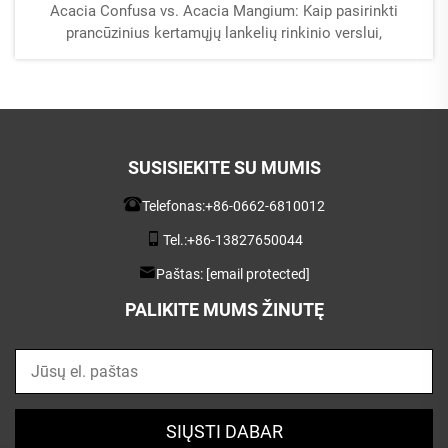
Acacia Confusa vs. Acacia Mangium: Kaip pasirinkti
prancūzinius kertamųjų lankelių rinkinio verslui,
nusiskaitant medžiotojus iš medienos, „Akacijos medis“
vertinamas dėl jo tvirtumo, grobės ir ilgalaikio naudojimo.
Bet ne visos akacijos yra lygios. Rinka dažnai
konfliktuoja…
SUSISIEKITE SU MUMIS
Telefonas:
+86-0662-6810012
Tel.:
+86-13827650044
Paštas:
[email protected]
PALIKITE MUMS ŽINUTĘ
SIŲSTI DABAR