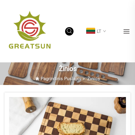
LT
Žinios
Pagrindinis Puslapis
>
Žinios