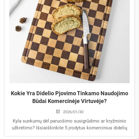
Kokie Yra Didelio Pjovimo Tinkamo Naudojimo
Būdai Komercinėje Virtuvėje?
2026/01/30
Kyla sunkumų dėl paruošimo susigrūdimo ar kryžminio
užkrėtimo? Išsiaiškinkite 5 įrodytus komercinius didelių
pjovimo lentų naudojimo būdus – picų surinkimas,