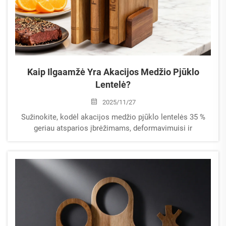
Kaip Ilgaamžė Yra Akacijos Medžio Pjūklo
Lentelė?
2025/11/27
Sužinokite, kodėl akacijos medžio pjūklo lentelės 35 %
geriau atsparios įbrėžimams, deformavimuisi ir
bakterijoms nei kleno. Sužinokite priežiūros patarimus,
kaip padidinti tarnavimo laiką. Gauti ekspertų priežiūros
vadovą.