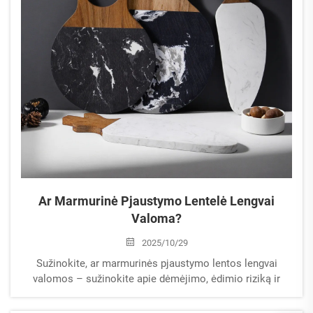
Ar Marmurinė Pjaustymo Lentelė Lengvai
Valoma?
2025/10/29
Sužinokite, ar marmurinės pjaustymo lentos lengvai
valomos – sužinokite apie dėmėjimo, ėdimio riziką ir
saugias valymo priemones. Išlaikykite savo lentą
higienišką ir nepažeistą. Skaitykite ekspertų patarimus jau