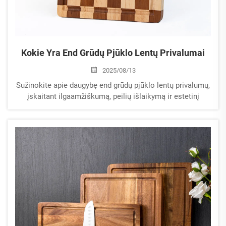
Kokie Yra End Grūdų Pjūklo Lentų Privalumai
2025/08/13
Sužinokite apie daugybę end grūdų pjūklo lentų privalumų,
įskaitant ilgaamžiškumą, peilių išlaikymą ir estetinį
patrauklumą.