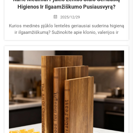
Higienos Ir Ilgaamžiškumo Pusiausvyrą?
2025/12/29
Kurios medinės pjūklo lentelės geriausiai suderina higieną
ir ilgaamžiškumą? Sužinokite apie klonio, valerijos ir
vyšnios medžio moksliniais tyrimais pagrįstas naudas –
ir kaip jas prižiūrėti. Skaitykite dabar.