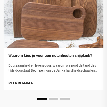
Waarom kies je voor een notenhouten snijplank?
Duurzaamheid en levensduur: waarom walnoot de tand des
tijds doorstaat Begrijpen van de Janka hardheidsschaal en
de positie van walnoot Het walnoothout scoort rond 1010 op
de Janka hardheidsschaal, wat het precies daar zet waar de
MEER BEKIJKEN
meeste mensen willen dat ze worden gesneden...