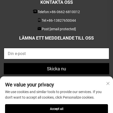
KONTAKTA OSS
Telefon:
+86-0662-6810012
Tel:
+86-13827650044
Post:
[email protected]
LÄMNA ETT MEDDELANDE TILL OSS
Skicka nu
We value your privacy
We use cookies and similar tools to provide our services. If you
don't want to accept all cookies, click Personalize cookies.
Copyright © 2025 av Guangdong Greatsun Wooden
Housewares Co.,Ltd. |
Integritetspolicy
Accept all