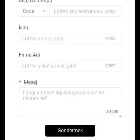
Cep/WhatsApp
Code
0/100
İsim
0/100
Firma Adı
0/200
Mesaj
0/1000
Göndermek