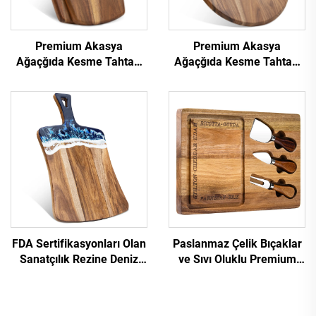
Premium Akasya
Premium Akasya
Ağaçğıda Kesme Tahtası
Ağaçğıda Kesme Tahtası
ile Asma Deliği
ve Pizza Çekiç
FDA Sertifikasyonları Olan
Paslanmaz Çelik Bıçaklar
Sanatçılık Rezine Deniz
ve Sıvı Oluklu Premium
Servis Tabağı
Akasya Ahşap Peynir
Tabağı Seti