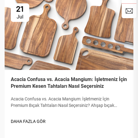
21
Jul
Acacia Confusa vs. Acacia Mangium: İşletmeniz İçin
Premium Kesen Tahtaları Nasıl Seçersiniz
Acacia Confusa vs. Acacia Mangium: İşletmeniz İçin
Premium Bıçak Tahtaları Nasıl Seçersiniz? Ahşap bıçak
tahtaları edinirken, "Acacia ahşabı" sertliği, güzelliği ve
dayanıklılığı nedeniyle takdir edilir. Ancak tüm Acacia eşit
DAHA FAZLA GÖR
değildir. Pazarda insanlar sıklıkla karıştırır...