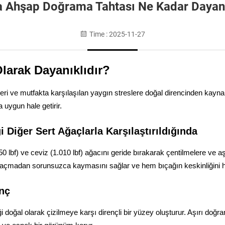
 Ahşap Doğrama Tahtası Ne Kadar Dayanı
Time : 2025-11-27
larak Dayanıklıdır?
ikleri ve mutfakta karşılaşılan yaygın streslere doğal direncinden kay
 uygun hale getirir.
 Diğer Sert Ağaçlarla Karşılaştırıldığında
0 lbf) ve ceviz (1.010 lbf) ağacını geride bırakarak çentilmelere ve 
ler açmadan sorunsuzca kaymasını sağlar ve hem bıçağın keskinliğini
nç
iği doğal olarak çizilmeye karşı dirençli bir yüzey oluşturur. Aşırı d