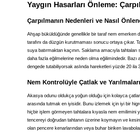
Yaygın Hasarları Önleme: Çarpı
Çarpılmanın Nedenleri ve Nasıl Önlen
Ahşap büküldüğünde genellikle bir taraf nem emerken diğ
tarafını da düzgün kurutmaması sonucu ortaya çıkar. 
suya batırmaktan kaçının. Saklama amacıyla tahtaları sı
daha fazla eğilmelerine neden olma eğilimindedir. Bazı
dengede tutabiliyorsak aslında hareketleri yüzde 20 ila 
Nem Kontrolüyle Çatlak ve Yarılmala
Akasya odunu oldukça yoğun olduğu için kolayca çatla
arasında tutmak en iyisidir. Bunu izlemek için iyi bir h
hiçbir işlem görmeyen tahtalara kıyasla nem emilimini ya
tencereyi doğrudan tahtanın üzerine koymayın ve kesinli
olan pencere kenarlarından veya buhar biriken lavabola