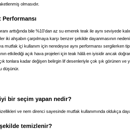
aketlenmiş olmasıdır.
t Performansı
ı arttığında bile %10'dan az su emerek teak ile aynı seviyede kalır
 Her iki ahşabın çarpılmaya karşı benzer şekilde dayanmasının nedeni
asya mutfak içi kullanım için neredeyse aynı performansı sergilerken ti
nın etkilediği açık hava projeleri için teak hâlâ en iyisidir ancak doğr
k tonlara kadar değişen belirgin lif desenleriyle çok şık görünen ve y
u düşünür.
iyi bir seçim yapan nedir?
özellikleri ve nem direnci sayesinde mutfak kullanımında oldukça dayan
şekilde temizlenir?