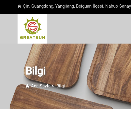
Çin, Guangdong, Yangjiang, Beiguan İlçesi, Nahuo Sanay
Bilgi
Ana Sayfa
>
Bilgi