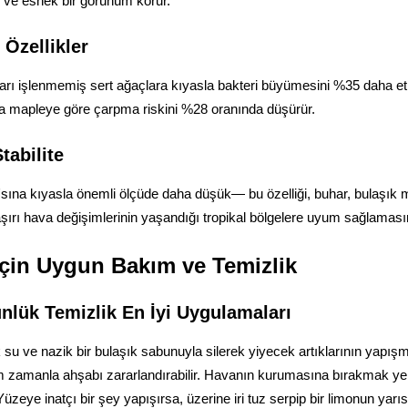
 ve esnek bir görünüm korur.
 Özellikler
ı işlenmemiş sert ağaçlara kıyasla bakteri büyümesini %35 daha etkili
nda mapleye göre çarpma riskini %28 oranında düşürür.
tabilite
ına kıyasla önemli ölçüde daha düşük— bu özelliği, buhar, bulaşık m
aşırı hava değişimlerinin yaşandığı tropikal bölgelere uyum sağlama
İçin Uygun Bakım ve Temizlik
nlük Temizlik En İyi Uygulamaları
 su ve nazik bir bulaşık sabunuyla silerek yiyecek artıklarının yapış
em zamanla ahşabı zararlandırabilir. Havanın kurumasına bırakmak ye
Yüzeye inatçı bir şey yapışırsa, üzerine iri tuz serpip bir limonun yar