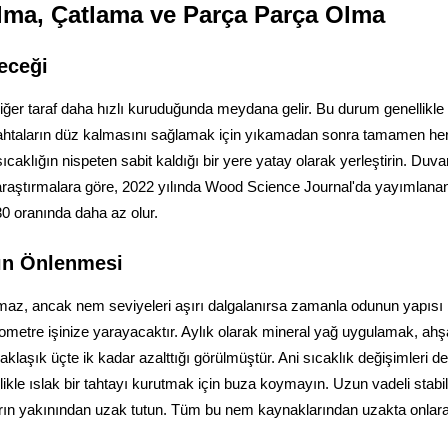
lma, Çatlama ve Parça Parça Olma
eceği
er taraf daha hızlı kuruduğunda meydana gelir. Bu durum genellikle b
Tahtaların düz kalmasını sağlamak için yıkamadan sonra tamamen he
caklığın nispeten sabit kaldığı bir yere yatay olarak yerleştirin. Du
 araştırmalara göre, 2022 yılında Wood Science Journal'da yayımlana
30 oranında daha az olur.
rın Önlenmesi
maz, ancak nem seviyeleri aşırı dalgalanırsa zamanla odunun yapısı
igrometre işinize yarayacaktır. Aylık olarak mineral yağ uygulamak, a
klaşık üçte ik kadar azalttığı görülmüştür. Ani sıcaklık değişimleri 
kle ıslak bir tahtayı kurutmak için buza koymayın. Uzun vadeli stabili
rın yakınından uzak tutun. Tüm bu nem kaynaklarından uzakta onlara 