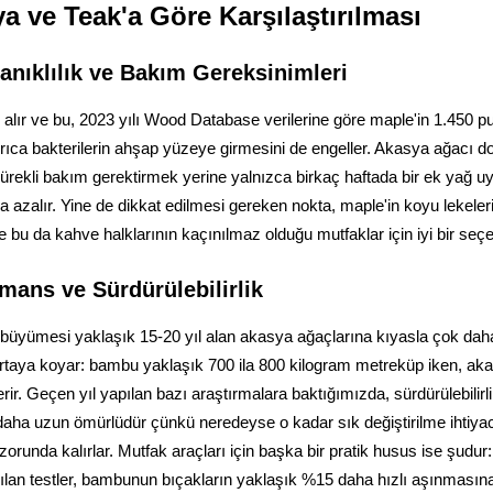
ve Teak'a Göre Karşılaştırılması
anıklılık ve Bakım Gereksinimleri
alır ve bu, 2023 yılı Wood Database verilerine göre maple'in 1.450 p
ayrıca bakterilerin ahşap yüzeye girmesini de engeller. Akasya ağacı do
 sürekli bakım gerektirmek yerine yalnızca birkaç haftada bir ek ya
 azalır. Yine de dikkat edilmesi gereken nokta, maple'in koyu lekeler
 bu da kahve halklarının kaçınılmaz olduğu mutfaklar için iyi bir seçen
mans ve Sürdürülebilirlik
re, büyümesi yaklaşık 15-20 yıl alan akasya ağaçlarına kıyasla çok d
rtaya koyar: bambu yaklaşık 700 ila 800 kilogram metreküp iken, aka
rir. Geçen yıl yapılan bazı araştırmalara baktığımızda, sürdürülebilir
ha uzun ömürlüdür çünkü neredeyse o kadar sık değiştirilme ihtiyacı
orunda kalırlar. Mutfak araçları için başka bir pratik husus ise şud
Yapılan testler, bambunun bıçakların yaklaşık %15 daha hızlı aşınmas