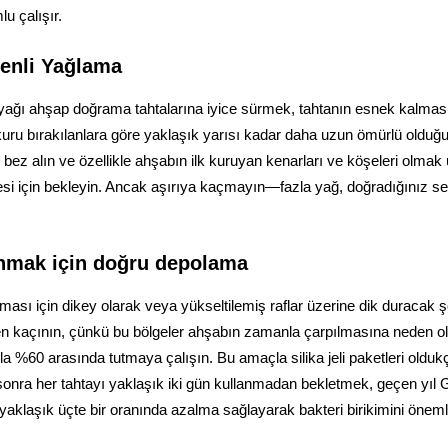
u çalışır.
enli Yağlama
l yağı ahşap doğrama tahtalarına iyice sürmek, tahtanın esnek kalması
 kuru bırakılanlara göre yaklaşık yarısı kadar daha uzun ömürlü olduğ
ir bez alın ve özellikle ahşabın ilk kuruyan kenarları ve köşeleri olma
mesi için bekleyin. Ancak aşırıya kaçmayın—fazla yağ, doğradığınız seb
nmak için doğru depolama
sı için dikey olarak veya yükseltilemiş raflar üzerine dik duracak şe
ten kaçının, çünkü bu bölgeler ahşabın zamanla çarpılmasına neden ol
a %60 arasında tutmaya çalışın. Bu amaçla silika jeli paketleri oldukç
 sonra her tahtayı yaklaşık iki gün kullanmadan bekletmek, geçen yıl
aklaşık üçte bir oranında azalma sağlayarak bakteri birikimini önemli