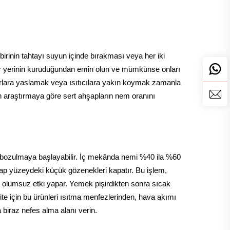
irinin tahtayı suyun içinde bırakması veya her iki
r yerinin kuruduğundan emin olun ve mümkünse onları
varlara yaslamak veya ısıtıcılara yakın koymak zamanla
n araştırmaya göre sert ahşapların nem oranını
 bozulmaya başlayabilir. İç mekânda nemi %40 ila %60
hşap yüzeydeki küçük gözenekleri kapatır. Bu işlem,
de olumsuz etki yapar. Yemek pişirdikten sonra sıcak
te için bu ürünleri ısıtma menfezlerinden, hava akımı
biraz nefes alma alanı verin.