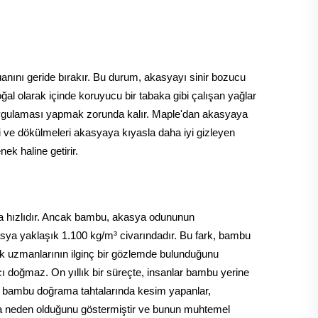
uanını geride bırakır. Bu durum, akasyayı sinir bozucu
ğal olarak içinde koruyucu bir tabaka gibi çalışan yağlar
ğ uygulaması yapmak zorunda kalır. Maple'dan akasyaya
i ve dökülmeleri akasyaya kıyasla daha iyi gizleyen
ek haline getirir.
aha hızlıdır. Ancak bambu, akasya odununun
sya yaklaşık 1.100 kg/m³ civarındadır. Bu fark, bambu
lik uzmanlarının ilginç bir gözlemde bulunduğunu
 doğmaz. On yıllık bir süreçte, insanlar bambu yerine
ur: bambu doğrama tahtalarında kesim yapanlar,
ına neden olduğunu göstermiştir ve bunun muhtemel