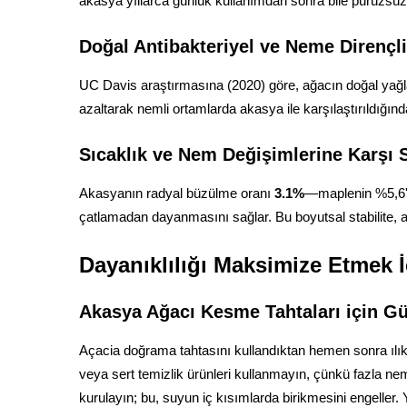
akasya yıllarca günlük kullanımdan sonra bile pürüzsüz
Doğal Antibakteriyel ve Neme Dirençli
UC Davis araştırmasına (2020) göre, ağacın doğal yağlar
azaltarak nemli ortamlarda akasya ile karşılaştırıldığı
Sıcaklık ve Nem Değişimlerine Karşı S
Akasyanın radyal büzülme oranı
3.1%
—maplenin %5,6's
çatlamadan dayanmasını sağlar. Bu boyutsal stabilite, 
Dayanıklılığı Maksimize Etmek 
Akasya Ağacı Kesme Tahtaları için Gü
Açacia doğrama tahtasını kullandıktan hemen sonra ılık
veya sert temizlik ürünleri kullanmayın, çünkü fazla n
kurulayın; bu, suyun iç kısımlarda birikmesini engeller. 