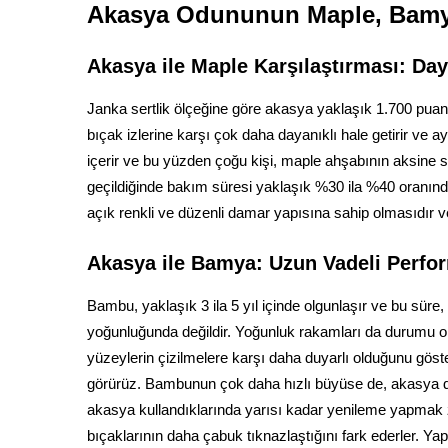
Akasya Odununun Maple, Bamya 
Akasya ile Maple Karşılaştırması: Day
Janka sertlik ölçeğine göre akasya yaklaşık 1.700 puan 
bıçak izlerine karşı çok daha dayanıklı hale getirir ve 
içerir ve bu yüzden çoğu kişi, maple ahşabının aksine
geçildiğinde bakım süresi yaklaşık %30 ila %40 oranında
açık renkli ve düzenli damar yapısına sahip olmasıdır ve
Akasya ile Bamya: Uzun Vadeli Perfor
Bambu, yaklaşık 3 ila 5 yıl içinde olgunlaşır ve bu sü
yoğunluğunda değildir. Yoğunluk rakamları da durumu o
yüzeylerin çizilmelere karşı daha duyarlı olduğunu göste
görürüz. Bambunun çok daha hızlı büyüse de, akasya da
akasya kullandıklarında yarısı kadar yenileme yapmak z
bıçaklarının daha çabuk tıknazlaştığını fark ederler. 