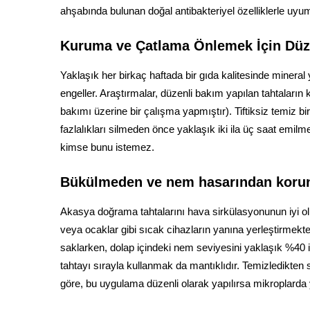
ahşabında bulunan doğal antibakteriyel özelliklerle uyuml
Kuruma ve Çatlama Önlemek İçin Düz
Yaklaşık her birkaç haftada bir gıda kalitesinde minera
engeller. Araştırmalar, düzenli bakım yapılan tahtaların
bakımı üzerine bir çalışma yapmıştır). Tiftiksiz temiz b
fazlalıkları silmeden önce yaklaşık iki ila üç saat emil
kimse bunu istemez.
Bükülmeden ve nem hasarından koru
Akasya doğrama tahtalarını hava sirkülasyonunun iyi olma
veya ocaklar gibi sıcak cihazların yanına yerleştirmek
saklarken, dolap içindeki nem seviyesini yaklaşık %40 il
tahtayı sırayla kullanmak da mantıklıdır. Temizledikten
göre, bu uygulama düzenli olarak yapılırsa mikroplarda y