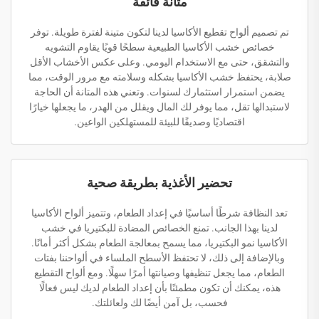
متانة فائقة
تم تصميم ألواح تقطيع الأكاسيا لدينا لتكون متينة لفترة طويلة. توفر
خصائص خشب الأكاسيا الطبيعية سطحًا قويًا يقاوم التشويه
والتشقق، حتى مع الاستخدام اليومي. وعلى عكس الأخشاب الأقل
صلابة، يحتفظ خشب الأكاسيا بشكله وسلامته مع مرور الوقت، مما
يضمن استمرار استثمارك لسنوات. وتعني هذه المتانة أن الحاجة
لاستبدالها تقل، مما يوفر لك المال ويقلل من الهدر، ما يجعلها خيارًا
اقتصاديًا وصديقًا للبيئة للمستهلكين الواعين.
تحضير الأغذية بطريقة صحية
تعد النظافة شرطًا أساسيًا في إعداد الطعام، وتتميز ألواح الأكاسيا
لدينا بهذا الجانب. تمنع الخصائص المضادة للبكتيريا في خشب
الأكاسيا نمو البكتيريا، مما يسمح بمعالجة الطعام بشكل أكثر أمانًا.
وبالإضافة إلى ذلك، لا تحتفظ الأسطح الملساء في ألواحننا بفتات
الطعام، مما يجعل تنظيفها وصيانتها أمرًا سهلًا. ومع ألواح التقطيع
هذه، يمكنك أن تكون مطمئنًا بأن إعداد الطعام لديك ليس فعالًا
فحسب، بل آمن أيضًا لك ولعائلتك.