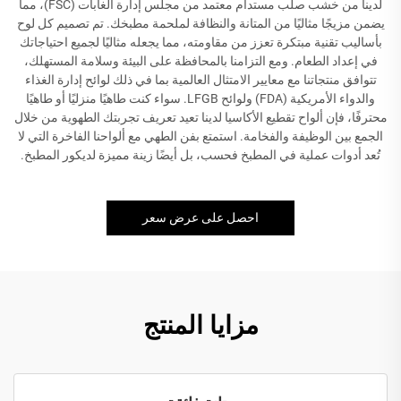
لدينا من خشب صلب مستدام معتمد من مجلس إدارة الغابات (FSC)، مما
يضمن مزيجًا مثاليًا من المتانة والنظافة لملحمة مطبخك. تم تصميم كل لوح
بأساليب تقنية مبتكرة تعزز من مقاومته، مما يجعله مثاليًا لجميع احتياجاتك
في إعداد الطعام. ومع التزامنا بالمحافظة على البيئة وسلامة المستهلك،
تتوافق منتجاتنا مع معايير الامتثال العالمية بما في ذلك لوائح إدارة الغذاء
والدواء الأمريكية (FDA) ولوائح LFGB. سواء كنت طاهيًا منزليًا أو طاهيًا
محترفًا، فإن ألواح تقطيع الأكاسيا لدينا تعيد تعريف تجربتك الطهوية من خلال
الجمع بين الوظيفة والفخامة. استمتع بفن الطهي مع ألواحنا الفاخرة التي لا
تُعد أدوات عملية في المطبخ فحسب، بل أيضًا زينة مميزة لديكور المطبخ.
احصل على عرض سعر
مزايا المنتج