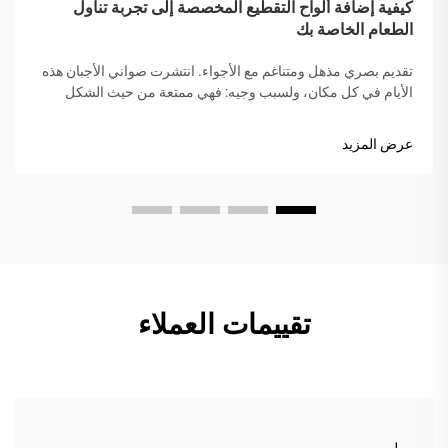
كيفية إضافة ألواح التقطيع المخصصة إلى تجربة تناول
الطعام الخاصة بك
تقديم بصري مذهل ومتناغم مع الأجواء. انتشرت صواني الأجبان هذه
الأيام في كل مكان، ولسبب وجيه: فهي ممتعة من حيث الشكل
وسهلة المشاركة. عندما تنشر الوجبات الخفيفة على صينية خشبية أو
رخامية، يشعر الطاولة بأكملها فورًا بجو أكثر دفئًا...
عرض المزيد
تقييمات العملاء