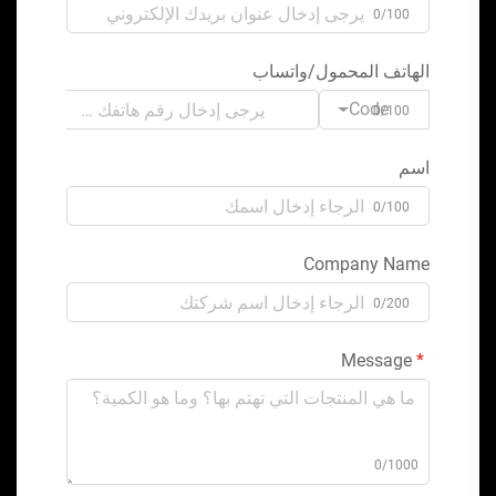
0/100
الهاتف المحمول/واتساب
Code
0/100
اسم
0/100
Company Name
0/200
Message
0/1000