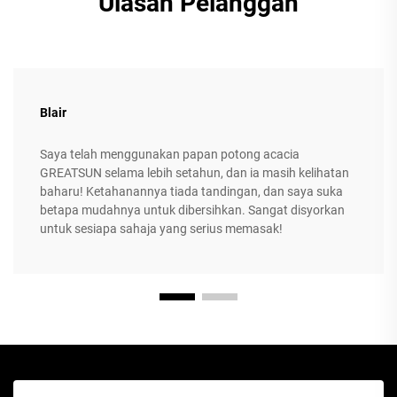
Ulasan Pelanggan
Blair
Saya telah menggunakan papan potong acacia
GREATSUN selama lebih setahun, dan ia masih kelihatan
baharu! Ketahanannya tiada tandingan, dan saya suka
betapa mudahnya untuk dibersihkan. Sangat disyorkan
untuk sesiapa sahaja yang serius memasak!