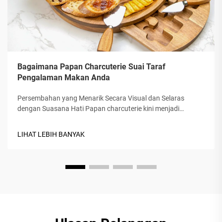
Bagaimana Papan Charcuterie Suai Taraf
Pengalaman Makan Anda
Persembahan yang Menarik Secara Visual dan Selaras
dengan Suasana Hati Papan charcuterie kini menjadi
kegilaan, dan memang ada sebabnya: papan ini
menyeronokkan untuk dilihat dan mudah dikongsi. Apabila
LIHAT LEBIH BANYAK
anda menyusun snek di atas dulang kayu atau marmar,
seluruh meja secara serta-merta terasa lebih war...