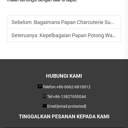
Sebelum :
Bagaimana Papan Charcuterie Suai Taraf Pengalaman Makan Anda
Seterusnya :
Kepelbagaian Papan Potong Walnut dalam Dapur Moden
HUBUNGI KAMI
Telefon:
+86-0662-6810012
Tel:
+86-13827650044
Emel:
[email protected]
TINGGALKAN PESANAN KEPADA KAMI