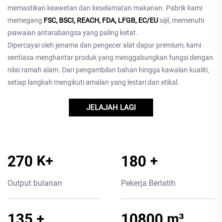
memastikan keawetan dan keselamatan makanan. Pabrik kami
memegang
FSC, BSCI, REACH, FDA, LFGB, EC/EU
sijil, memenuhi
piawaian antarabangsa yang paling ketat.
Dipercayai oleh jenama dan pengecer alat dapur premium, kami
sentiasa menghantar produk yang menggabungkan fungsi dengan
nilai ramah alam. Dari pengambilan bahan hingga kawalan kualiti,
setiap langkah mengikuti amalan yang lestari dan etikal.
JELAJAH LAGI
300
K+
200
+
Output bulanan
Pekerja Berlatih
150
+
12000
m³