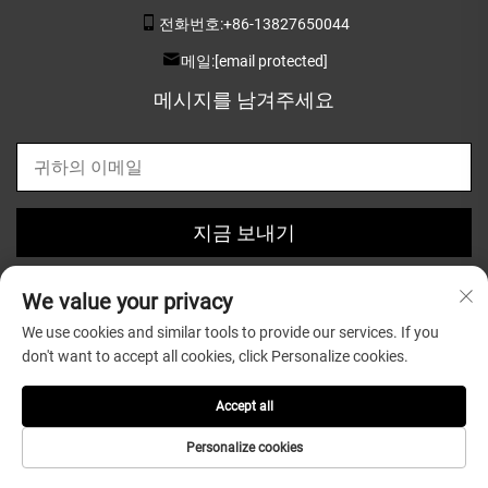
전화번호:
+86-13827650044
메일:
[email protected]
메시지를 남겨주세요
지금 보내기
We value your privacy
We use cookies and similar tools to provide our services. If you
don't want to accept all cookies, click Personalize cookies.
저작권 © 2025 Guangdong Greatsun Wooden Housewares
Co.,Ltd. 소유 |
개인정보 처리방침
Accept all
Personalize cookies