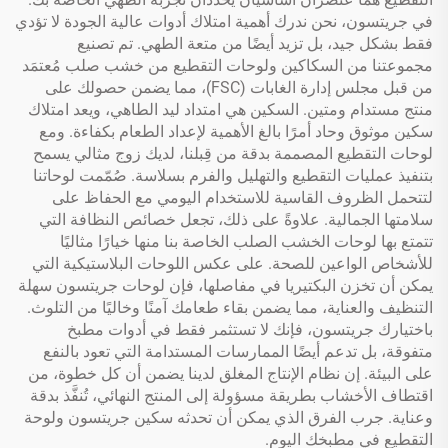
في جريتسون، نحن ندرك أهمية امتلاك أدوات عالية الجودة لا تؤدي
فقط بشكل جيد، بل تزيد أيضًا من متعة الطهي. تم تصنيع
مجموعتنا من السكاكين ولوحات التقطيع من خشب صلب مُعتمَد
من قبل مجلس إدارة الغابات (FSC)، مما يضمن حصولك على
منتج مستدام ومتين. السكين هي امتداد ليد الطاهي، ويعد امتلاك
سكين موثوق وحاد أمرًا بالغ الأهمية لإعداد الطعام بكفاءة. ومع
لوحات التقطيع المصممة بدقة من قِبلنا، لديك زوج مثالي يسمح
بتنفيذ عمليات التقطيع والتهليل والفرم بسلاسة. صُمّمت لوحاتنا
لتتحمل الظروف القاسية للاستخدام اليومي مع الحفاظ على
سلامتها الجمالية. علاوةً على ذلك، تجعل خصائص النظافة التي
تتمتع بها لوحات الخشب الصلب الخاصة بنا منها خيارًا مثاليًا
للأشخاص الواعين للصحة. على عكس اللوحات البلاستيكية التي
يمكن أن تخزن البكتيريا في مفاصلها، فإن لوحات جريتسون سهلة
التنظيف والعناية، مما يضمن بقاء طعامك آمنًا وخاليًا من التلوث.
باختيارك جريتسون، فإنك لا تستثمر فقط في أدوات مطبخ
متفوقة، بل تدعم أيضًا الممارسات المستدامة التي تعود بالنفع
على البيئة. إن نظام الإنتاج المغلق لدينا يضمن أن كل خطوة، من
اقتطاف الأخشاب بطريقة مسؤولة إلى المنتج النهائي، تُنفَّذ بدقة
وعناية. جرب الفرق الذي يمكن أن تحدثه سكين جريتسون ولوحة
التقطيع في مطبخك اليوم.