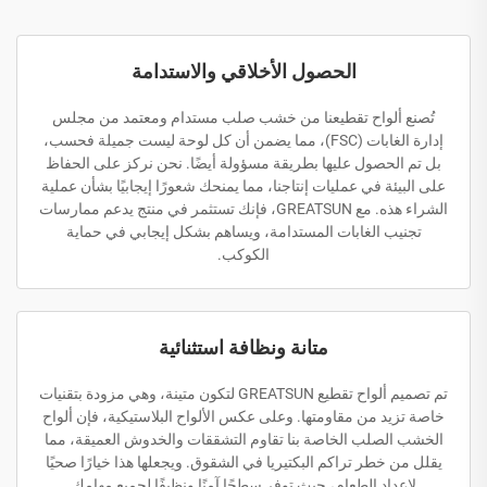
الحصول الأخلاقي والاستدامة
تُصنع ألواح تقطيعنا من خشب صلب مستدام ومعتمد من مجلس
إدارة الغابات (FSC)، مما يضمن أن كل لوحة ليست جميلة فحسب،
بل تم الحصول عليها بطريقة مسؤولة أيضًا. نحن نركز على الحفاظ
على البيئة في عمليات إنتاجنا، مما يمنحك شعورًا إيجابيًا بشأن عملية
الشراء هذه. مع GREATSUN، فإنك تستثمر في منتج يدعم ممارسات
تجنيب الغابات المستدامة، ويساهم بشكل إيجابي في حماية
الكوكب.
متانة ونظافة استثنائية
تم تصميم ألواح تقطيع GREATSUN لتكون متينة، وهي مزودة بتقنيات
خاصة تزيد من مقاومتها. وعلى عكس الألواح البلاستيكية، فإن ألواح
الخشب الصلب الخاصة بنا تقاوم التشققات والخدوش العميقة، مما
يقلل من خطر تراكم البكتيريا في الشقوق. ويجعلها هذا خيارًا صحيًا
لإعداد الطعام، حيث توفر سطحًا آمنًا ونظيفًا لجميع مهامك