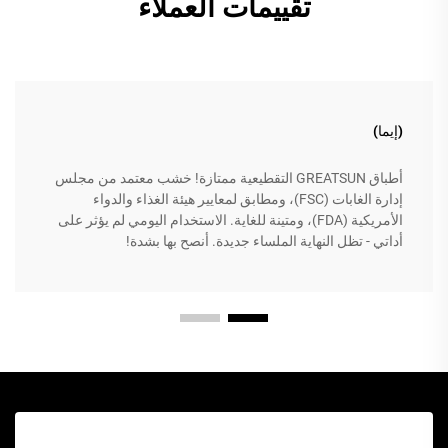
تقييمات العملاء
(إيما)
أطباق GREATSUN التقطيعية ممتازة! خشب معتمد من مجلس
إدارة الغابات (FSC)، ومطابق لمعايير هيئة الغذاء والدواء
الأمريكية (FDA)، ومتينة للغاية. الاستخدام اليومي لم يؤثر على
أداتي - تظل النهاية الملساء جديدة. أنصح بها بشدة!