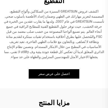
التقطيع
اكتشف عروض GREATSUN المميزة من السكاكين وألواح التقطيع،
المصممة لتعزيز مهاراتك في الطهي وضمان إعداد الأطعمة بأسلوب صحي.
تأسست GREATSUN في عام 2007، ولديها ما يقارب عقدين من الخبرة في
حرفة الخشب، حيث توفر حلول التقطيع الفنية للمطابخ الراقية في جميع
أنحاء العالم. يتم تصنيع ألواحنا المصنوعة من خشب صلب معتمد من قبل
FSC والمُحصل عليها بطرق أخلاقية باستخدام تقنيات مبتكرة لتقديم متانة
ونظافة لا تُضاهى. وبالتعاون مع علامات الطهي الفاخرة، نعيد تعريف
الأساسيات في المطبخ من خلال الابتكار المستدام. ونضمن نظام الإنتاج
الدائري المغلق لدينا أن تعكس كل قطعة جودة بيئية وف utility لا تفنى، مما
يجعلها الاختيار الأمثل للمهندسين المنزليين والطهاة على حد سواء.
احصل على عرض سعر
مزايا المنتج