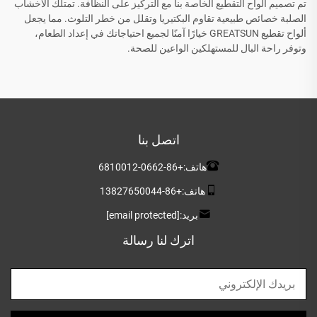
تم تصميم ألواح التقطيع الخاصة بنا مع التركيز على النظافة. تمتلك الأخشاب
الصلبة خصائص طبيعية تقاوم البكتيريا وتقلل من خطر التلوث. مما يجعل
ألواح تقطيع GREATSUN خيارًا آمنًا لجميع احتياجاتك في إعداد الطعام،
وتوفر راحة البال للمستهلكين الواعين للصحة.
اتصل بنا
هاتف:
+86-0662-6810012
هاتف:
+86-13827650044
بريد:
[email protected]
اترك لنا رسالة