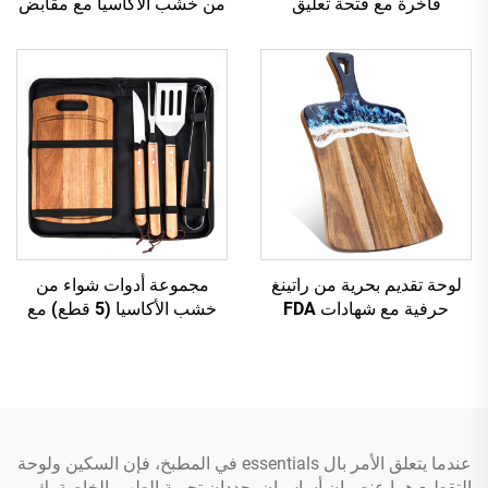
فاخرة مع فتحة تعليق
من خشب الأكاسيا مع مقابض
لوحة تقديم بحرية من راتينغ
مجموعة أدوات شواء من
حرفية مع شهادات FDA
خشب الأكاسيا (5 قطع) مع
سكين وملعقة وحامل وشواية
وحقيبة نايلون
عندما يتعلق الأمر بال essentials في المطبخ، فإن السكين ولوحة
التقطيع هما عنصران أساسيان يحددان تجربة الطهي الخاصة بك.