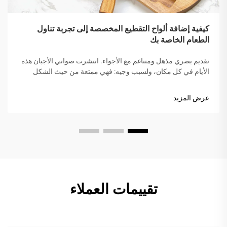
كيفية إضافة ألواح التقطيع المخصصة إلى تجربة تناول
الطعام الخاصة بك
تقديم بصري مذهل ومتناغم مع الأجواء. انتشرت صواني الأجبان هذه
الأيام في كل مكان، ولسبب وجيه: فهي ممتعة من حيث الشكل
وسهلة المشاركة. عندما تنشر الوجبات الخفيفة على صينية خشبية أو
رخامية، يشعر الطاولة بأكملها فورًا بجو أكثر دفئًا...
عرض المزيد
تقييمات العملاء