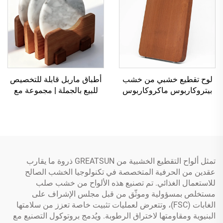
لوح تقطيع خشبي من خشب
أطباق ماربل قابلة للتخصيص
بيتروكاربوس ماكروكاربوس
للبيع بالجملة | مجموعة مع
الفاخر
حامل من خشب الأكاسيا |
جاهزة للتصنيع بموجب طلب
المصنّع والتوزيع عبر أمازون
(FBA)
تمثل ألواح التقطيع الخشبية من GREATSUN ذروة ما يقارب
عقدين من الحرفية المتخصصة في تكنولوجيا الخشب الصالح
للاستعمال الغذائي. تم تصنيع هذه الألواح من خشب صلب
مستخلص بمسؤولية وموثّق من قبل مجلس الإشراف على
الغابات (FSC)، وتتعرض لعمليات تثبيت خاصة تعزز من سلامتها
البنيوية ومقاومتها لاختراق الرطوبة. ويُدمج بروتوكول التصنيع مع