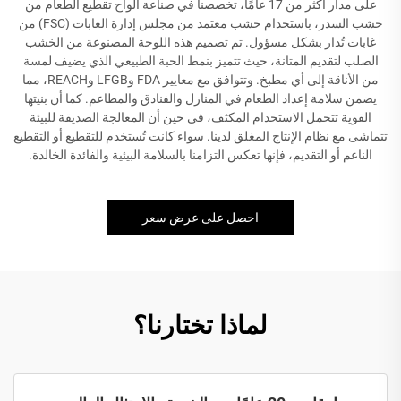
على مدار أكثر من 17 عامًا، تخصصنا في صناعة ألواح تقطيع الطعام من
خشب السدر، باستخدام خشب معتمد من مجلس إدارة الغابات (FSC) من
غابات تُدار بشكل مسؤول. تم تصميم هذه اللوحة المصنوعة من الخشب
الصلب لتقديم المتانة، حيث تتميز بنمط الحبة الطبيعي الذي يضيف لمسة
من الأناقة إلى أي مطبخ. وتتوافق مع معايير FDA وLFGB وREACH، مما
يضمن سلامة إعداد الطعام في المنازل والفنادق والمطاعم. كما أن بنيتها
القوية تتحمل الاستخدام المكثف، في حين أن المعالجة الصديقة للبيئة
تتماشى مع نظام الإنتاج المغلق لدينا. سواء كانت تُستخدم للتقطيع أو التقطيع
الناعم أو التقديم، فإنها تعكس التزامنا بالسلامة البيئية والفائدة الخالدة.
احصل على عرض سعر
لماذا تختارنا؟