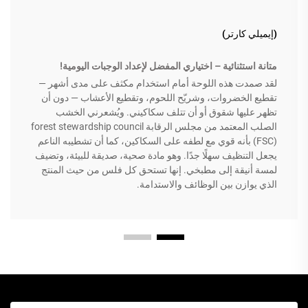
(إيميلي كارتر)
متانة استثنائية – اختياري المفضل لإعداد الوجبات اليومية!
لقد صمدت هذه اللوحة أمام استخدام مكثف على مدى أشهر —
تقطيع الخضروات، وشريّح اللحوم، وتقطيع الأعشاب — دون أن
تظهر عليها شقوق أو أن تتلف سكاكيني. ويُشعرني الخشب
الصلب المعتمد من مجلس الرقابة forest stewardship council
(FSC) بأنه قوي مع لطفه على السكاكين، كما أن تشطيبه الناعم
يجعل التنظيف سهلًا جدًا. وهو مادة صحية، صديقة للبيئة، وتضيف
لمسة أنيقة إلى مطبخي. إنها تستحق كل فلس من حيث المنتج
الذي يوازن بين الوظائف والاستدامة.