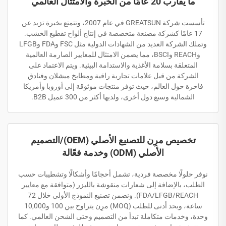
ما يقارب 20 عامًا من الخبرة والامتثال العالمي
تأسست شركة GREATSUN في عام 2007، وتتمتع بخبرة تزيد عن
17 عامًا كشركة مصنعة متخصصة في إنتاج ألواح تقطيع الخشب.
وتملك الشركة العديد من الشهادات الدولية مثل FSC وFDA وLFGB
وREACH وBSCI، مما يضمن الامتثال للمعايير الصارمة العالمية
المتعلقة بسلامة الأغذية والاستدامة البيئية. ويتم الاعتماد على
الشركة من قبل علامات تجارية راقية ومطابخ ميشلان وفنادق
فاخرة حول العالم، حيث توفر منتجات موثوقة إلى أوروبا وأمريكا
الشمالية وسبع دول أخرى، ولديها أكثر من 300 عميل B2B.
تخصيص مرِن للتصنيع الأصلي (OEM)/التصميم
الأصلي (ODM) وخدمة فعّالة
نوفر حلولًا مخصصة فردية، تشمل أحجامًا وأشكالًا وتشطيبات حسب
الطلب، بالإضافة إلى شعارات منقوشة بالليزر (متوافقة مع معايير
FDA/LFGB/REACH). ونضمن تصنيع النموذج الأولي خلال 72
ساعة، وبحد أدنى للطلب (MOQ) مرِن يتراوح بين 100 و10,000
وحدة، وخدمات متكاملة تبدأ من التصميم وحتى الشحن العالمي. كما