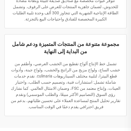
تتوفر عبوات مخصصة مع صناديق صديقة للبيئة وبطانة مضادة
للخدوش، لضمان جاهزية المنتجات للعرض على الرفوف. وتشمل
الطاقة الإنتاجية الشهرية التي تتجاوز 300 ألف وحدة تلبية الطلبات
الكبيرة المخصصة للفنادق واحتياجات البيع بالتجزئة.
مجموعة متنوعة من المنتجات المتميزة ودعم شامل
من البداية إلى النهاية
تشمل خط الإنتاج ألواح تقطيع من الخشب العرضي، وأطقم من
خشب الساج، ولواح مزيج من الراتنج والخشب، ولواح جبنة، وأدوات
قطع البيتزا، لتلبية مختلف السيناريوهات culinaria. نقدم خدمات
شاملة تشمل: استشارات فنية، وتصميم حسب الطلب، واختبار
العينات، وإنتاج معتمد من FSC، وضمان الامتثال العالمي. كما نشارك
رؤى السوق (التصاميم الأكثر مبيعًا، والطلب الموسمي) ونقدم
تقارير تحليل المنتج لمساعدة العملاء على تحسين طلباتهم، بدعم من
فريق احترافي يقدم دعمًا في الوقت المناسب.