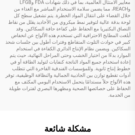
معايير الامتثال العالمية، بما في ذلك شهادات FDA وLFGB
وREACH، مما يضمن سلامة الاستخدام المباشر مع الغذاء من
خلال القضاء على انتقال المواد الخطرة. يتم تشغيل سطح كل
لوحة بدقة عالية لتوفير نمط ميكروي من الأخاديد يقلل من نقاط
التصاق البكتيريا مع الحفاظ على كفاءة حافة السكاكين. وقد
أبلغت المطابخ الاحترافية التي تستخدم هذه الألواح عن انخفاض
كبير في حوادث التلوث المتقاطع وفترات أطول بين جلسات شحذ
السكاكين. ويضمن نظام الإنتاج الدائري الكفاءة في استخدام
الموارد بدءًا من اختيار الخشب وحتى المراحل النهائية، حيث يتم
إعادة استخدام جميع المواد الناتجة كنفايات لتوليد الطاقة أو في
خطوط إنتاج ثانوية. وللمؤسسات الفندقية الفاخرة التي تتطلب
أدوات تقطيع توازن بين الجاذبية الجمالية والنظافة الوظيفية، توفر
هذه الألواح حلاً مستدامًا يتحمل الاستخدام اليومي المكثف مع
الحفاظ على خصائصها الصحية ومظهرها البصري لفترات طويلة
من الخدمة.
مشكلة شائعة