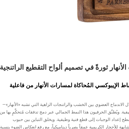
لأنهار ثورةً في تصميم ألواح التقطيع الراتنجية
ماط الإيبوكسي المُحاكاة لمسارات الأنهار من فاعلية
ل الاندماج العضوي بين الخشب والراتنجات الزاهية التي تشبه «الأنهار»—
ة. ويُطبِّق الحرفيون هذا النمط الجمالي عبر دمج تدفقات مُتحكَّمٍ بها من
 أسطح إعداد الوجبات إلى قطع فنية وظيفية. ويخلق التباين بين حبوب
هة للأحجار الكريمية عمقاً بصرياً ديناميكياً، مع رفع انعكاس الضوء بنسبة