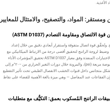
 الأغذية.
 ومستقر: المواد، والتصفيح، والامتثال للمعايير
لالتصاق ومقاومة التصادم (ASTM D1037)
ج. وتُحقَّق قوة اتصال متفوقة واستقرار أبعادي دقيق من خلال إعداد
ط لزوجة الراتنج لتحقيق أقصى درجة من الارتباط الميكانيكي مع
تقليل تركيز الإجهادات إلى أدنى حدٍّ ممكن. وتؤكد الاختبارات المنفذة وفق معيار ASTM D1037 تحقيق المؤشرات الأداء
المطلوبة: مقاومة القص تزيد عن ١٢٠٠ رطل لكل بوصة مربعة (psi)، والمرونة خلال دورات التغير الحراري من −٢٠°م إلى
ختراق الراتنج بشكل متجانس داخل قنوات الخشب الانفصال الطبقي تحت تأثير التقطيع
وُّن الفقاعات عند المفاصل — وهي ميزة بالغة الأهمية للقضاء على نقاط
لمعيار NSF/ANSI 51 في تطبيقات الراتنج المُسكوب بعمق: التكيُّف مع متطلبات