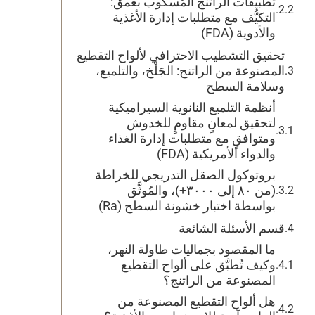
تطبيقات الراتنج المُسكوب بعمق:
التكيُّف مع متطلبات إدارة الأغذية
والأدوية (FDA)
تحقيق التشطيب الاحترافي لألواح التقطيع
المصنوعة من الراتنج: الجَلْخ، والتلميع،
وسلامة السطح
أنظمة التلميع النانوية السيراميكية
لتحقيق لمعانٍ مقاومٍ للخدوش
ومتوافقٍ مع متطلبات إدارة الغذاء
والدواء الأمريكية (FDA)
بروتوكول الصقل التدريجي للخراطة
(من ٨٠ إلى ٣٠٠٠+)، والمُوثَّق
بواسطة اختبار خشونة السطح (Ra)
قسم الأسئلة الشائعة
ما المقصود بجماليات طاولة النهر،
وكيف تُطبَّق على ألواح التقطيع
المصنوعة من الراتنج؟
هل ألواح التقطيع المصنوعة من