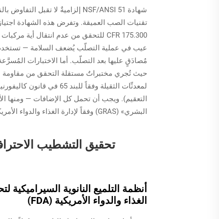
شهادة NSF/ANSI 51 إلزاميةٌ لا تق
عيب في عملية التصلّب يُضعف السلامة — تستخدم ا
مُصادَقٍ عليها بعد التصلّب. أما الاختبارات المُسرَ
حيث تُجري مختبراتٌ مستقلة التحقق من مقاومة ال
التعقيم). ويجب أن تحمل كل الإضافات — ومنها ا
البشري» (GRAS) وفقاً لإدارة الغذاء والدواء الأمريكية (FDA).
تحقيق التشطيب الاحترافي 
أنظمة التلميع النانوية السيراميكية ل
الغذاء والدواء الأمريكية (FDA)