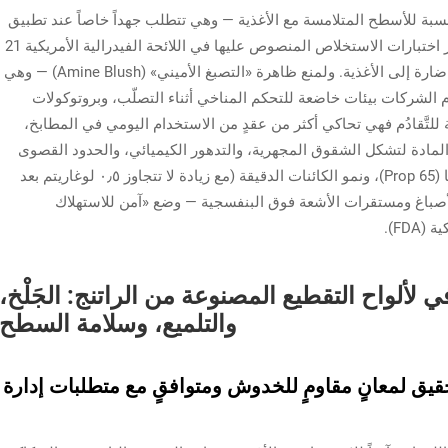
بل التفاوض بالنسبة للأسطح المتلامسة مع الأغذية — وهي تتطلب جهداً خاصاً عند تطبيق
تقنيات الصب العميقة. وتفرض هذه الشهادة اجتياز اختبارات الاستخلاص المنصوص عليها في اللائحة الفيدرالية الأمريكية 21
CFR 175.300 للتحقق من عدم انتقال أية مركبات ضارة إلى الأغذية. ولمنع ظاهرة «التصبغ الأميني» (Amine Blush) — وهي
لشركات بيئات خاضعة للتحكم المناخي أثناء التصلّب، وبروتوكولات
ّعة للتَّقادُم فهي تحاكي أكثر من عقدٍ من الاستخدام اليومي في المطابخ،
مادة لتشكل الشقوق المجهرية، والتدهور الكيميائي، والحدود القصوى
لمعدنِّات الثقيلة وفقاً للبند 65 في قانون كاليفورنيا (Prop 65)، ونمو الكائنات الدقيقة (مع زيادة لا تتجاوز ٠٫٥ لوغاريتم بعد
لأصباغ ومستقرات الأشعة فوق البنفسجية — وضع «آمن للاستهلاك
لألواح التقطيع المصنوعة من الراتنج: الجَلْخ،
والتلميع، وسلامة السطح
تحقيق لمعانٍ مقاومٍ للخدوش ومتوافقٍ مع متطلبات إدارة