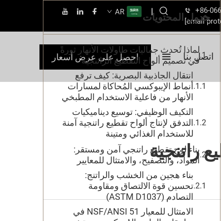
+86-06
|
AR
جدول المحتويات
[email prot
لماذا تُحدث جماليات طاولات الأنهار ثورةً
اتصل بنا
احصل على عرض أسعار
في تصميم ألواح التقطيع الراتنجية
انتقال الجاذبية البصرية: كيف ترفع
أنماط الإيبوكسي المُحاكاة لمسارات
الأنهار من فاعلية الاستخدام المطبخي
التكيف الوظيفي: توسيع ديناميكيات
التدفق لإنتاج ألواح تقطيع راتنجية آمنة
للاستخدام الغذائي ومتينة
ع راتنجية
بناء لوح تقطيع راتنجي آمن ومستقر:
المواد، والتصفيح، والامتثال للمعايير
بناء هجين من الخشب والراتنج:
تحسين قوة الالتصاق ومقاومة
التصادم (ASTM D1037)
الامتثال للمعيار NSF/ANSI 51 في