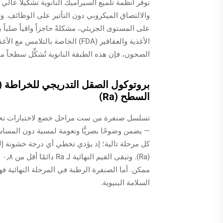
توفر أنظمة تلميع السيراميك النانوية تشكيلاً عالي
والالتصاق الميكروبي دون التأثير على الوظائف. وت
على المستوى الجزيئي، مشكلةً حاجزاً واقياً صلباً 
الأغذية والعقاقير (FDA) الخاصة 
الصحون، فإن هذه الطبقة النانوية تُشكِّل سطحاً م
السطح (Ra)
— يضمن وضوحًا بصريًّا ونعومة لمسية دون المساس 
كل مرحلة تالية؛ إذ يؤدي تخطي أي درجة خشونة 
(a
ممكن. أما الصنفرة الرطبة في المرحلة النهائية فه
السلامة البنيوية.