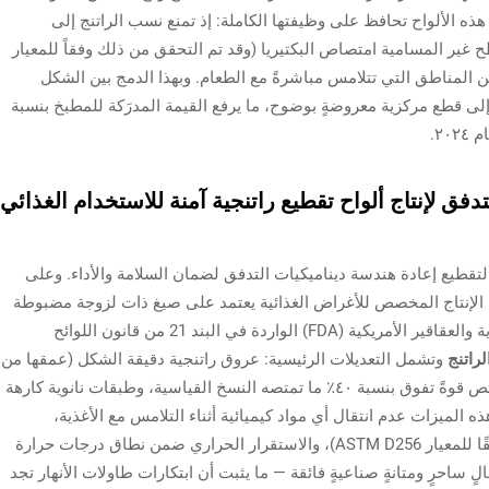
لأهم أن هذه الألواح تحافظ على وظيفتها الكاملة: إذ تمنع نسب الراتنج إلى
 غير المسامية امتصاص البكتيريا (وقد تم التحقق من ذلك وفقاً للمعيار
غات بعيداً عن المناطق التي تتلامس مباشرةً مع الطعام. وبهذا الدمج بين الشكل
إلى قطع مركزية معروضةٍ بوضوح، ما يرفع القيمة المدرَكة للمطبخ بنسبة
دفق لإنتاج ألواح تقطيع راتنجية آمنة للاستخدام الغذائي
تقطيع إعادة هندسة ديناميكيات التدفق لضمان السلامة والأداء. وعلى
إن الإنتاج المخصص للأغراض الغذائية يعتمد على صيغ ذات لزوجة مضبوطة
وسريعة التصلب، وتتوافق مع متطلبات إدارة الأغذية والعقاقير الأمريكية (FDA) الواردة في البند 21 من قانون اللوائح
لراتنج
وتشمل التعديلات الرئيسية: عروق راتنجية دقيقة الشكل (عمقها من
٠٫٥ إلى ٢ مم)، وراتنجات معدلة مقاومة للتأثير تمتص قوةً تفوق بنسبة ٤٠٪ ما تمتصه النسخ القياسية، وطبقات نانوية كارهة
ص الرطوبة بنسبة ٩٥٪. وتضمن هذه الميزات عدم انتقال أي مواد كيميائية أثناء التلامس مع الأغذية،
ومقاومة تأثير السكاكين لأكثر من ١٥٠٠٠ دورة (وفقًا للمعيار ASTM D256)، والاستقرار الحراري ضمن نطاق درجات حرارة
ساحرٍ ومتانةٍ صناعيةٍ فائقة — ما يثبت أن ابتكارات طاولات الأنهار تجد