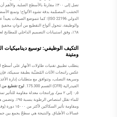
تصل إلى ٣٠٠٪ مقارنةً بالأسطح الصلبة. وا
الخشب المصمَّمة بدقة تشوه الألواح؛ وتمنع الأسطح
الدولي ISO 22196)؛ كما تتموضع الصب
والوظيفة، تتحول ألواح التقطيع من أدواتٍ مخفيةٍ 
٦٨٪، وفق استبيانات التصميم الداخلي للمطابخ لعام ٢٠٢٤.
التكيف الوظيفي: توسيع ديناميكيات الت
ومتينة
يتطلب تطبيق تقنيات طاولات الأنهار على أسطح ال
عكس راتنجات الأثاث المُصَبَّبة بطبقة سميكة، ف
الفيدرالية (CFR) القسم 175.300.
لوح تقطيع من ا
للماء تقلل امتصا
غسالات الأطباق. والنتيجة هي سطحٌ يجمع بين جمالٍ 