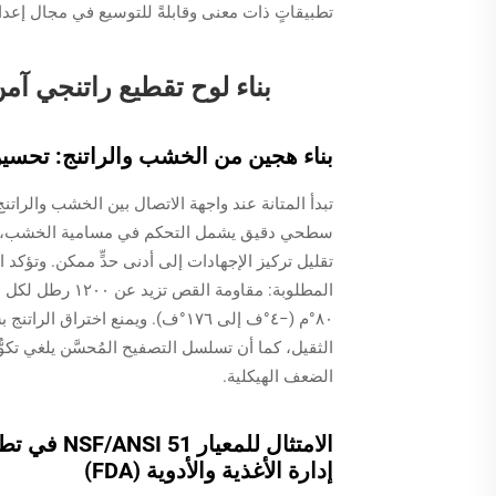
تطبيقاتٍ ذات معنى وقابلةً للتوسيع في مجال إعداد
بناء لوح تقطيع راتنجي آمن
بناء هجين من الخشب والراتنج: تحسين قوة ا
تبدأ المتانة عند واجهة الاتصال بين الخشب والراتن
سطحي دقيق يشمل التحكم في مسامية الخشب، وضب
٨٠°م (−٤°ف إلى ١٧٦°ف). ويمنع ا
الثقيل، كما أن تسلسل التصفيح المُحسَّن يلغي تك
الضعف الهيكلية.
الامتثال ل
إدارة الأغذية والأدوية (FDA)