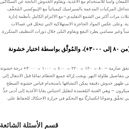
 اللمعان وآمناً للاستخدام مع الأغذية، ويقاوم الخدوش الناتجة عن السكاكين
تداخل المركبات المدعمة بالسيراميك كيميائياً مع الإيبوكسي المُجفَّف
بثلاث مرات أكثر من الشمع التقليدي—مع الالتزام الكامل بأنظمة إدارة
بالتلامس مع الأغذية. وعلى عكس المواد الحاجزة الاستهلاكية التي تتحلل في غسالات
تيناً وغير مسامي يطرد البقع ويقاوم البلى خلال دورات التنظيف المتكررة.
بروتوكول الصقل التدريجي للخراطة (من ٨٠ إلى ٣٠٠٠+)، والمُوثَّق بواسطة اختبار خشونة
تسلسل صنفرة من ست مراحل خضع لاختبارات تحقق صارمة — ٨٠ → ١٢٠ → ٢٢٠ → ٤٠٠ → ١٠٠٠ → ٣٠٠٠+ درجة خشونة
بتفاصيل طاولة النهر. ويجب إزالة جميع الحطام تمامًا قبل الانتقال إلى
إلى ظهور خدوش دقيقة يمكن اكتشافها باستخدام قياس خشونة السطح
R). وتبقى القيم النهائية لـ Ra دائمًا أقل من ٠٫٨ ميكرون — وهي العتبة المُعتمدة لتقليل احتباس بقايا الأغذية إلى أدنى حدٍّ
ي تحقِّق وضوحًا انكساريًّا مع التحكم في حرارة الاحتكاك للحفاظ على
قسم الأسئلة الشائعة