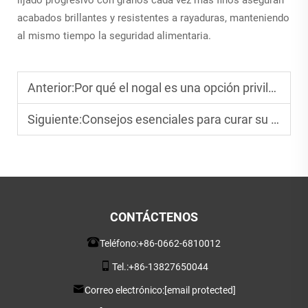
lijado progresivo con granos cada vez más finos aseguran
acabados brillantes y resistentes a rayaduras, manteniendo
al mismo tiempo la seguridad alimentaria.
Anterior:
Por qué el nogal es una opción privilegiada para tablas de madera premium
Siguiente:
Consejos esenciales para curar su nueva tabla de cortar de madera
CONTÁCTENOS
Teléfono:
+86-0662-6810012
Tel.:
+86-13827650044
Correo electrónico:
[email protected]