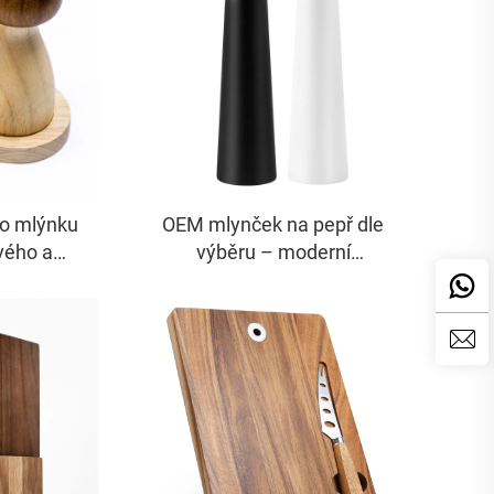
o mlýnku
OEM mlynček na pepř dle
vého a
výběru – moderní
ve tvaru
minimalistický styl, vyhovuje
normě FDA, vhodný pro
prodejce na Amazon FBA a
OEM