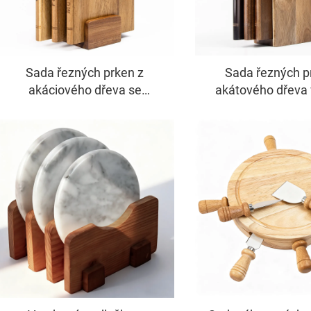
Sada řezných prken z
Sada řezných p
akáciového dřeva se
akátového dřeva 
stojánkem – 3dílná knižní
knihy (3 kusy a s
konstrukce pro kuchyňskou
FDA/LFGB certif
dekoraci a použití