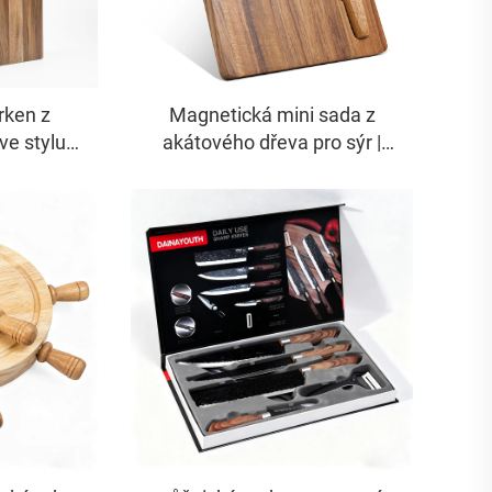
rken z
Magnetická mini sada z
ve stylu
akátového dřeva pro sýr |
tojan) |
Přenosný a prostorově
ikováno
úsporný design