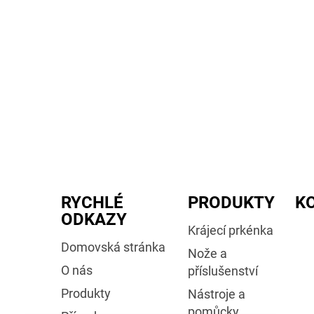
RYCHLÉ
PRODUKTY
K
ODKAZY
Krájecí prkénka
Domovská stránka
Nože a
O nás
příslušenství
Produkty
Nástroje a
pomůcky