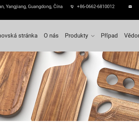
n, Yangjiang, Guangdong, Čína
+86-0662-6810012
ovská stránka
O nás
Produkty
Případ
Vědo