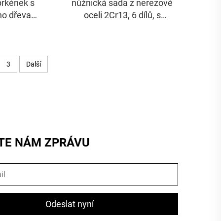
prkének s
nůžnická sada z nerezové
o dřeva,
oceli 2Cr13, 6 dílů, s
sní táca
plastovým toporem ve
dřevěném vzoru
3
Další
TE NÁM ZPRÁVU
Odeslat nyní