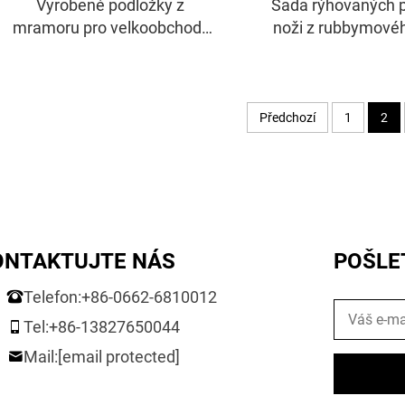
Vyrobené podložky z
Sada rýhovaných 
mramoru pro velkoobchod |
noži z rubbymovéh
Sada s držákem z
sýrová a delikate
akáciového dřeva |
Připraveno pro OEM a FBA
Předchozí
1
2
ONTAKTUJTE NÁS
POŠLE
Telefon:
+86-0662-6810012
Tel:
+86-13827650044
Mail:
[email protected]