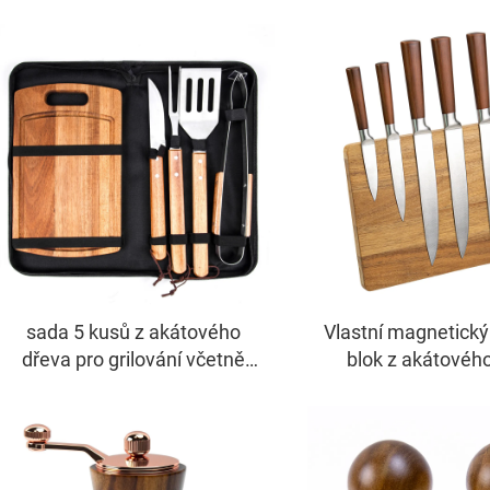
sada 5 kusů z akátového
Vlastní magnetický
dřeva pro grilování včetně
blok z akátovéh
řezací desky a přepravního
pouzdra s nářadím z
nerezové oceli