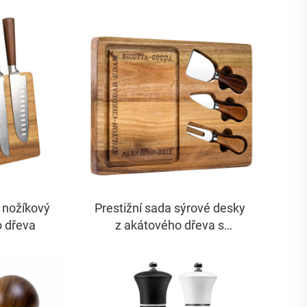
 nožíkový
Prestižní sada sýrové desky
o dřeva
z akátového dřeva s
nerezovými noži a žlábkem
pro šťávu