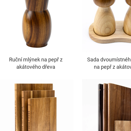
Ruční mlýnek na pepř z
Sada dvoumístnéh
akátového dřeva
na pepř z akáto
gumaového dřeva 
huby