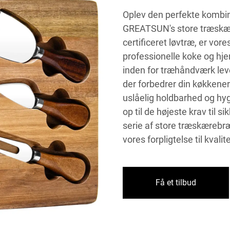
Oplev den perfekte kombin
GREATSUN's store træskære
certificeret løvtræ, er vo
professionelle koke og hj
inden for træhåndværk le
der forbedrer din køkkener
uslåelig holdbarhed og hygi
op til de højeste krav til
serie af store træskærebræ
vores forpligtelse til kvali
Få et tilbud