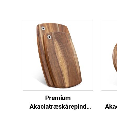
Premium
Akaciatræskårepind
Aka
med hænghul