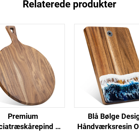
Relaterede produkter
Premium
Blå Bølge Desi
ciatræskårepind &
‌Håndværksresin 
Pizza Peel
Serveringsbræ