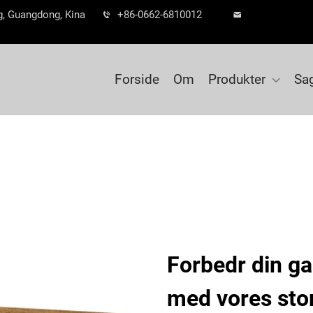
ng, Guangdong, Kina
+86-0662-6810012
Forside
Om
Produkter
Sa
Forbedr din g
med vores sto