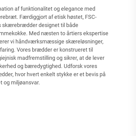
ation af funktionalitet og elegance med
bræt. Færdiggjort af etisk høstet, FSC-
res skærebrædder designet til både
emmekokke. Med næsten to årtiers ekspertise
verer vi håndværksmæssige skæreløsninger,
faring. Vores brædder er konstrueret til
ejnisk madfremstilling og sikrer, at de lever
 sikkerhed og bæredygtighed. Udforsk vores
dder, hvor hvert enkelt stykke er et bevis på
tet og miljøansvar.