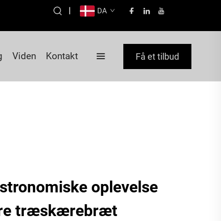
|
DA
g
Viden
Kontakt
Få et tilbud
astronomiske oplevelse
re træskærebræt