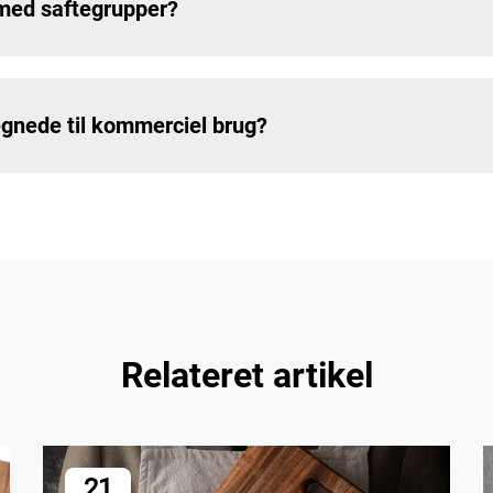
 med saftegrupper?
nede til kommerciel brug?
Relateret artikel
21