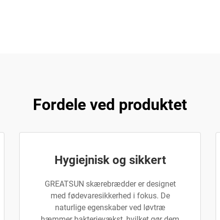
Fordele ved produktet
Hygiejnisk og sikkert
GREATSUN skærebrædder er designet
med fødevaresikkerhed i fokus. De
naturlige egenskaber ved løvtræ
hæmmer bakterievækst, hvilket gør dem