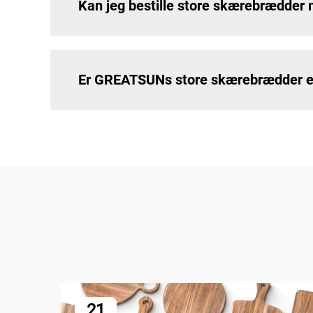
Kan jeg bestille store skærebrædder
Er GREATSUNs store skærebrædder eg
21