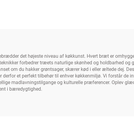
dder det højeste niveau af køkkunst. Hvert bræt er omhyggeligt 
teknikker forbedrer træets naturlige skønhed og holdbarhed og g
 uanset om du hakker grøntsager, skærer kød i eller æltede dej. 
 derfor et perfekt tilbehør til enhver køkkenmiljø. Vi forstår de
llige madlavningstilgange og kulturelle præferencer. Oplev glæd
ent i bæredygtighed.