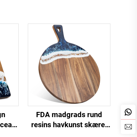
gn
FDA madgrads rund
Ocean
resins havkunst skæret
t
bord