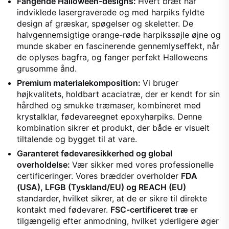
Fangende Halloween-designs:
Hvert bræt har
indviklede lasergraverede og med harpiks fyldte
design af græskar, spøgelser og skeletter. De
halvgennemsigtige orange-røde harpikssøjle øjne og
munde skaber en fascinerende gennemlyseffekt, når
de oplyses bagfra, og fanger perfekt Halloweens
grusomme ånd.
Premium materialekomposition:
Vi bruger
højkvalitets, holdbart acaciatræ, der er kendt for sin
hårdhed og smukke træmaser, kombineret med
krystalklar, fødevareegnet epoxyharpiks. Denne
kombination sikrer et produkt, der både er visuelt
tiltalende og bygget til at vare.
Garanteret fødevaresikkerhed og global
overholdelse:
Vær sikker med vores professionelle
certificeringer. Vores brædder overholder
FDA
(USA), LFGB (Tyskland/EU) og REACH (EU)
standarder, hvilket sikrer, at de er sikre til direkte
kontakt med fødevarer.
FSC-certificeret træ
er
tilgængelig efter anmodning, hvilket yderligere øger