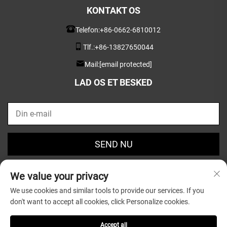
KONTAKT OS
Telefon:
+86-0662-6810012
Tlf.:
+86-13827650044
Mail:
[email protected]
LAD OS ET BESKED
SEND NU
We value your privacy
We use cookies and similar tools to provide our services. If you
don't want to accept all cookies, click Personalize cookies.
Copyright © 2025 af Guangdong Greatsun Wooden
Housewares Co.,Ltd. |
Privatlivspolitik
Accept all