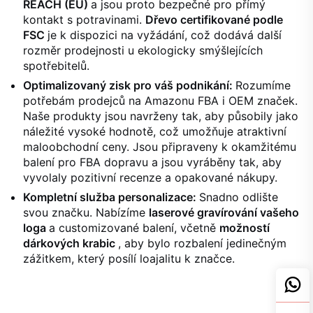
REACH (EU)
a jsou proto bezpečné pro přímý
kontakt s potravinami.
Dřevo certifikované podle
FSC
je k dispozici na vyžádání, což dodává další
rozměr prodejnosti u ekologicky smýšlejících
spotřebitelů.
Optimalizovaný zisk pro váš podnikání:
Rozumíme
potřebám prodejců na Amazonu FBA i OEM značek.
Naše produkty jsou navrženy tak, aby působily jako
náležité vysoké hodnotě, což umožňuje atraktivní
maloobchodní ceny. Jsou připraveny k okamžitému
balení pro FBA dopravu a jsou vyráběny tak, aby
vyvolaly pozitivní recenze a opakované nákupy.
Kompletní služba personalizace:
Snadno odlište
svou značku. Nabízíme
laserové gravírování vašeho
loga
a customizované balení, včetně
možností
dárkových krabic
, aby bylo rozbalení jedinečným
zážitkem, který posílí loajalitu k značce.