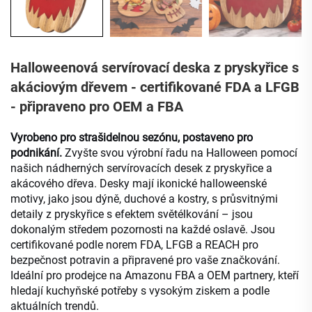
Halloweenová servírovací deska z pryskyřice s
akáciovým dřevem - certifikované FDA a LFGB
- připraveno pro OEM a FBA
Vyrobeno pro strašidelnou sezónu, postaveno pro
podnikání.
Zvyšte svou výrobní řadu na Halloween pomocí
našich nádherných servírovacích desek z pryskyřice a
akácového dřeva. Desky mají ikonické halloweenské
motivy, jako jsou dýně, duchové a kostry, s průsvitnými
detaily z pryskyřice s efektem světélkování – jsou
dokonalým středem pozornosti na každé oslavě. Jsou
certifikované podle norem FDA, LFGB a REACH pro
bezpečnost potravin a připravené pro vaše značkování.
Ideální pro prodejce na Amazonu FBA a OEM partnery, kteří
hledají kuchyňské potřeby s vysokým ziskem a podle
aktuálních trendů.