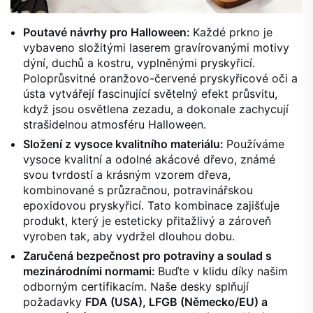
Poutavé návrhy pro Halloween:
Každé prkno je
vybaveno složitými laserem gravírovanými motivy
dýní, duchů a kostru, vyplněnými pryskyřicí.
Poloprůsvitné oranžovo-červené pryskyřicové oči a
ústa vytvářejí fascinující světelný efekt průsvitu,
když jsou osvětlena zezadu, a dokonale zachycují
strašidelnou atmosféru Halloween.
Složení z vysoce kvalitního materiálu:
Používáme
vysoce kvalitní a odolné akácové dřevo, známé
svou tvrdostí a krásným vzorem dřeva,
kombinované s průzračnou, potravinářskou
epoxidovou pryskyřicí. Tato kombinace zajišťuje
produkt, který je esteticky přitažlivý a zároveň
vyroben tak, aby vydržel dlouhou dobu.
Zaručená bezpečnost pro potraviny a soulad s
mezinárodními normami:
Buďte v klidu díky našim
odborným certifikacím. Naše desky splňují
požadavky
FDA (USA), LFGB (Německo/EU) a