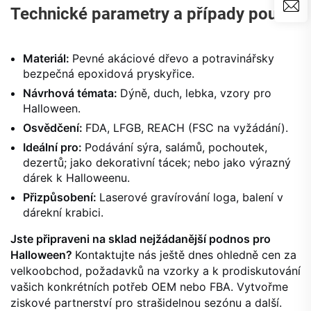
Technické parametry a případy použití
Materiál:
Pevné akáciové dřevo a potravinářsky
bezpečná epoxidová pryskyřice.
Návrhová témata:
Dýně, duch, lebka, vzory pro
Halloween.
Osvědčení:
FDA, LFGB, REACH (FSC na vyžádání).
Ideální pro:
Podávání sýra, salámů, pochoutek,
dezertů; jako dekorativní tácek; nebo jako výrazný
dárek k Halloweenu.
Přizpůsobení:
Laserové gravírování loga, balení v
dárekní krabici.
Jste připraveni na sklad nejžádanější podnos pro
Halloween?
Kontaktujte nás ještě dnes ohledně cen za
velkoobchod, požadavků na vzorky a k prodiskutování
vašich konkrétních potřeb OEM nebo FBA. Vytvořme
ziskové partnerství pro strašidelnou sezónu a další.