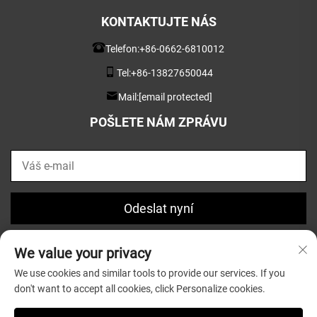
KONTAKTUJTE NÁS
Telefon:
+86-0662-6810012
Tel:
+86-13827650044
Mail:
[email protected]
POŠLETE NÁM ZPRÁVU
Odeslat nyní
We value your privacy
We use cookies and similar tools to provide our services. If you
don't want to accept all cookies, click Personalize cookies.
Copyright © 2025 společností Guangdong Greatsun Wooden
Housewares Co.,Ltd. |
Zásady ochrany soukromí