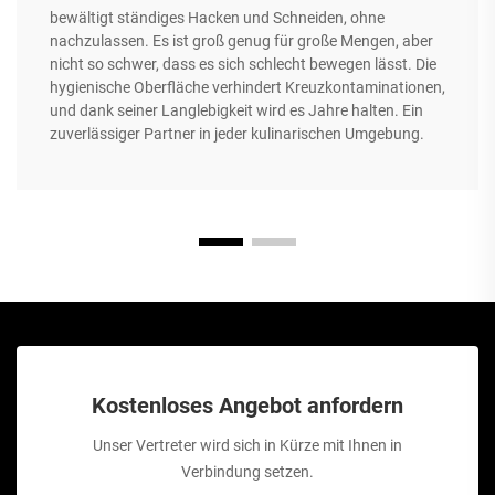
bewältigt ständiges Hacken und Schneiden, ohne
nachzulassen. Es ist groß genug für große Mengen, aber
nicht so schwer, dass es sich schlecht bewegen lässt. Die
hygienische Oberfläche verhindert Kreuzkontaminationen,
und dank seiner Langlebigkeit wird es Jahre halten. Ein
zuverlässiger Partner in jeder kulinarischen Umgebung.
Kostenloses Angebot anfordern
Unser Vertreter wird sich in Kürze mit Ihnen in
Verbindung setzen.