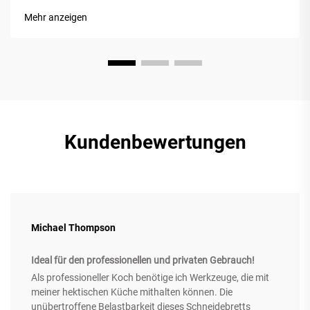
Schneidbrett-Optionen fällt immer wieder ein massives
Mehr anzeigen
Walnussholzbrett auf, da es langlebig, attraktiv und praktisch
in der Anwendung ist...
Kundenbewertungen
Michael Thompson
Ideal für den professionellen und privaten Gebrauch!
Als professioneller Koch benötige ich Werkzeuge, die mit
meiner hektischen Küche mithalten können. Die
unübertroffene Belastbarkeit dieses Schneidebretts