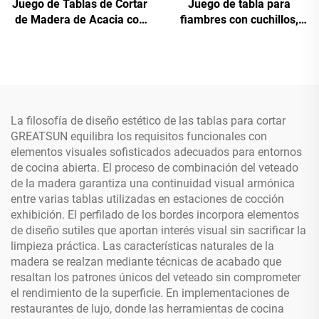
Juego de Tablas de Cortar
Juego de tabla para
de Madera de Acacia con
fiambres con cuchillos,
Soporte - Diseño de 3
diseño de timón, bandeja
Piezas con Forma de Libro
de madera de haya para
para Decoración y Uso en
queso y embutidos
Cocina
La filosofía de diseño estético de las tablas para cortar
GREATSUN equilibra los requisitos funcionales con
elementos visuales sofisticados adecuados para entornos
de cocina abierta. El proceso de combinación del veteado
de la madera garantiza una continuidad visual armónica
entre varias tablas utilizadas en estaciones de cocción
exhibición. El perfilado de los bordes incorpora elementos
de diseño sutiles que aportan interés visual sin sacrificar la
limpieza práctica. Las características naturales de la
madera se realzan mediante técnicas de acabado que
resaltan los patrones únicos del veteado sin comprometer
el rendimiento de la superficie. En implementaciones de
restaurantes de lujo, donde las herramientas de cocina