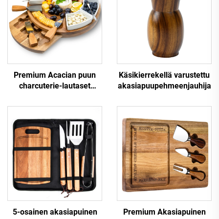
Premium Acacian puun
Käsikierrekellä varustettu
charcuterie-lautaset
akasiapuupehmeenjauhija
keramiikkalaulukoineen ja
juustotyökaluin
5-osainen akasiapuinen
Premium Akasiapuinen