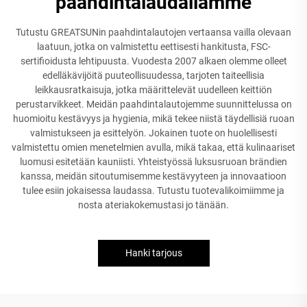
paahdintalaudallamme
Tutustu GREATSUNin paahdintalautojen vertaansa vailla olevaan
laatuun, jotka on valmistettu eettisesti hankitusta, FSC-
sertifioidusta lehtipuusta. Vuodesta 2007 alkaen olemme olleet
edelläkävijöitä puuteollisuudessa, tarjoten taiteellisia
leikkausratkaisuja, jotka määrittelevät uudelleen keittiön
perustarvikkeet. Meidän paahdintalautojemme suunnittelussa on
huomioitu kestävyys ja hygienia, mikä tekee niistä täydellisiä ruoan
valmistukseen ja esittelyön. Jokainen tuote on huolellisesti
valmistettu omien menetelmien avulla, mikä takaa, että kulinaariset
luomusi esitetään kauniisti. Yhteistyössä luksusruoan brändien
kanssa, meidän sitoutumisemme kestävyyteen ja innovaatioon
tulee esiin jokaisessa laudassa. Tutustu tuotevalikoimiimme ja
nosta ateriakokemustasi jo tänään.
Hanki tarjous