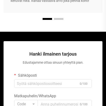
kehuvat niitä. Rahaa vastaava arvo joka penniä kohti!
Hanki ilmainen tarjous
Edustajamme ottaa sinuun yhteyttä pian.
Sähköposti
0/100
Matkapuhelin/WhatsApp
Code
0/100