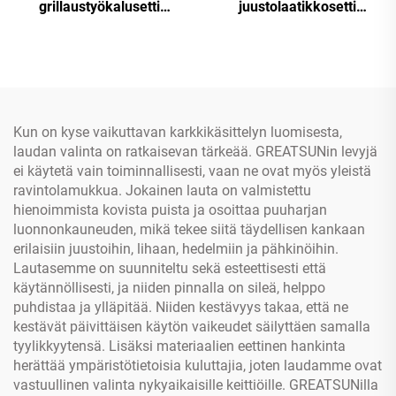
grillaustyökalusetti
juustolaatikkosetti
leikkuulaudalla ja
ruostumattomista
kantolaukulla
teräskuudesta ja
ruostumattomasta
mehovisiirillä
teräksestä
Kun on kyse vaikuttavan karkkikäsittelyn luomisesta,
laudan valinta on ratkaisevan tärkeää. GREATSUNin levyjä
ei käytetä vain toiminnallisesti, vaan ne ovat myös yleistä
ravintolamukkua. Jokainen lauta on valmistettu
hienoimmista kovista puista ja osoittaa puuharjan
luonnonkauneuden, mikä tekee siitä täydellisen kankaan
erilaisiin juustoihin, lihaan, hedelmiin ja pähkinöihin.
Lautasemme on suunniteltu sekä esteettisesti että
käytännöllisesti, ja niiden pinnalla on sileä, helppo
puhdistaa ja ylläpitää. Niiden kestävyys takaa, että ne
kestävät päivittäisen käytön vaikeudet säilyttäen samalla
tyylikkyytensä. Lisäksi materiaalien eettinen hankinta
herättää ympäristötietoisia kuluttajia, joten laudamme ovat
vastuullinen valinta nykyaikaisille keittiöille. GREATSUNilla