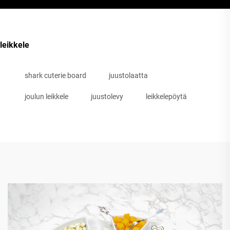
leikkele
shark cuterie board
juustolaatta
joulun leikkele
juustolevy
leikkelepöytä