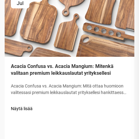
Jul
Acacia Confusa vs. Acacia Mangium: Mitenkä
valitaan premium leikkauslautat yrityksellesi
Acacia Confusa vs. Acacia Mangium: Mitä ottaa huomioon
valitessasi premium leikkauslautat yrityksellesi hankittaessa
puolestaan leikkauslautoja, "Acacia puu" arvostetaan sen
kovuuden, kauneuden ja kestavuuden vuoksi. Kaikki Acacia ei
Näytä lisää
kuitenkaan ole yhtä hyvä. Markkinoilla sekoitetaan usein eri
lajeja...