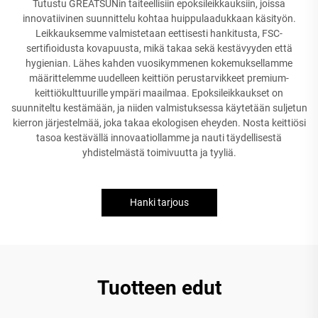
Tutustu GREATSUNin taiteellisiin epoksileikkauksiin, joissa
innovatiivinen suunnittelu kohtaa huippulaadukkaan käsityön.
Leikkauksemme valmistetaan eettisesti hankitusta, FSC-
sertifioidusta kovapuusta, mikä takaa sekä kestävyyden että
hygienian. Lähes kahden vuosikymmenen kokemuksellamme
määrittelemme uudelleen keittiön perustarvikkeet premium-
keittiökulttuurille ympäri maailmaa. Epoksileikkaukset on
suunniteltu kestämään, ja niiden valmistuksessa käytetään suljetun
kierron järjestelmää, joka takaa ekologisen eheyden. Nosta keittiösi
tasoa kestävällä innovaatiollamme ja nauti täydellisestä
yhdistelmästä toimivuutta ja tyyliä.
Hanki tarjous
Tuotteen edut