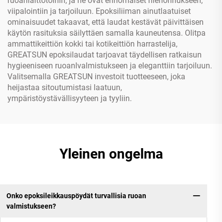
ruoanlaittotöihin, ja ne ovat erinomaiset hienonnukseen,
viipalointiin ja tarjoiluun. Epoksiliiman ainutlaatuiset
ominaisuudet takaavat, että laudat kestävät päivittäisen
käytön rasituksia säilyttäen samalla kauneutensa. Olitpa
ammattikeittiön kokki tai kotikeittiön harrastelija,
GREATSUN epoksilaudat tarjoavat täydellisen ratkaisun
hygieeniseen ruoanlvalmistukseen ja eleganttiin tarjoiluun.
Valitsemalla GREATSUN investoit tuotteeseen, joka
heijastaa sitoutumistasi laatuun,
ympäristöystävällisyyteen ja tyyliin.
Yleinen ongelma
Onko epoksileikkauspöydät turvallisia ruoan
valmistukseen?