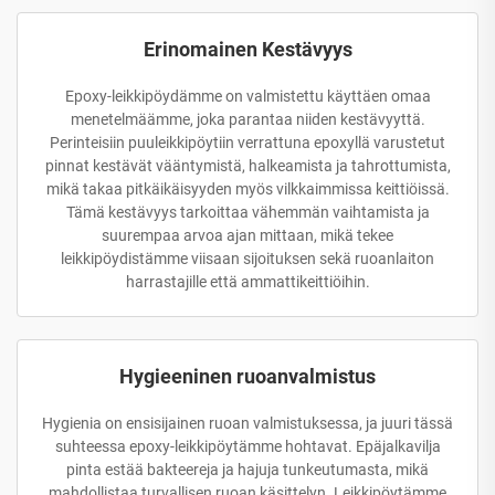
Erinomainen Kestävyys
Epoxy-leikkipöydämme on valmistettu käyttäen omaa
menetelmäämme, joka parantaa niiden kestävyyttä.
Perinteisiin puuleikkipöytiin verrattuna epoxyllä varustetut
pinnat kestävät vääntymistä, halkeamista ja tahrottumista,
mikä takaa pitkäikäisyyden myös vilkkaimmissa keittiöissä.
Tämä kestävyys tarkoittaa vähemmän vaihtamista ja
suurempaa arvoa ajan mittaan, mikä tekee
leikkipöydistämme viisaan sijoituksen sekä ruoanlaiton
harrastajille että ammattikeittiöihin.
Hygieeninen ruoanvalmistus
Hygienia on ensisijainen ruoan valmistuksessa, ja juuri tässä
suhteessa epoxy-leikkipöytämme hohtavat. Epäjalkavilja
pinta estää bakteereja ja hajuja tunkeutumasta, mikä
mahdollistaa turvallisen ruoan käsittelyn. Leikkipöytämme