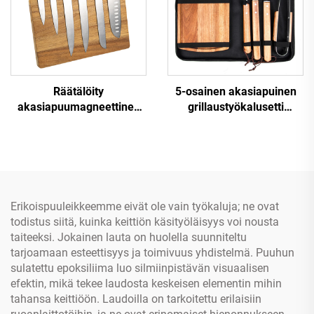
Räätälöity
5-osainen akasiapuinen
akasiapuumagneettinen
grillaustyökalusetti
veitsilohko
leikkuulaudalla ja
kantolaukulla
ruostumattomasta
teräksestä
Erikoispuuleikkeemme eivät ole vain työkaluja; ne ovat
todistus siitä, kuinka keittiön käsityöläisyys voi nousta
taiteeksi. Jokainen lauta on huolella suunniteltu
tarjoamaan esteettisyys ja toimivuus yhdistelmä. Puuhun
sulatettu epoksiliima luo silmiinpistävän visuaalisen
efektin, mikä tekee laudosta keskeisen elementin mihin
tahansa keittiöön. Laudoilla on tarkoitettu erilaisiin