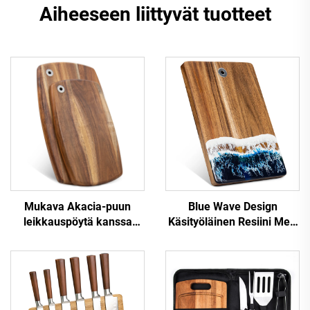
Aiheeseen liittyvät tuotteet
Mukava Akacia-puun
Blue Wave Design
leikkauspöytä kanssa
‌Käsityöläinen Resiini Meri
riippumisreikä
Palvelulauta