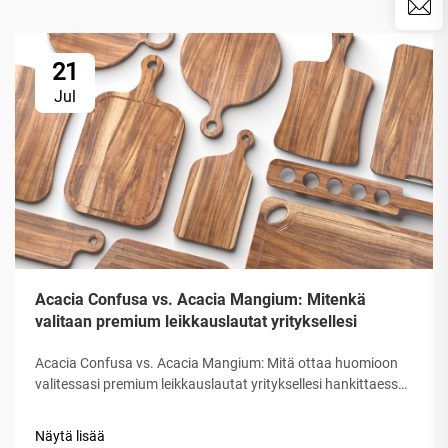
21
Jul
Acacia Confusa vs. Acacia Mangium: Mitenkä
valitaan premium leikkauslautat yrityksellesi
Acacia Confusa vs. Acacia Mangium: Mitä ottaa huomioon
valitessasi premium leikkauslautat yrityksellesi hankittaessa
puolestaan leikkauslautoja, "Acacia puu" arvostetaan sen
kovuuden, kauneuden ja kestavuuden vuoksi. Kaikki Acacia ei
Näytä lisää
kuitenkaan ole yhtä hyvä. Markkinoilla sekoitetaan usein eri