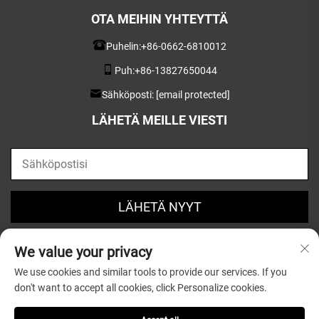
OTA MEIHIN YHTEYTTÄ
Puhelin:
+86-0662-6810012
Puh:
+86-13827650044
Sähköposti:
[email protected]
LÄHETÄ MEILLE VIESTI
LÄHETÄ NYYT
We value your privacy
We use cookies and similar tools to provide our services. If you
don't want to accept all cookies, click Personalize cookies.
Tekijänoikeus © 2025 Guangdong Greatsun Wooden
Housewares Co.,Ltd. |
Tietosuojakäytäntö