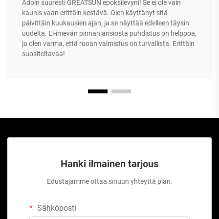
Adoin suuresti GREATSUN epoksilevyni! Se ei ole vain
kaunis vaan erittäin kestävä. Olen käyttänyt sitä
päivittäin kuukausien ajan, ja se näyttää edelleen täysin
uudelta. Ei-imevän pinnan ansiosta puhdistus on helppoa,
ja olen varma, että ruoan valmistus on turvallista. Erittäin
suositeltavaa!
Hanki ilmainen tarjous
Edustajamme ottaa sinuun yhteyttä pian.
Sähköposti