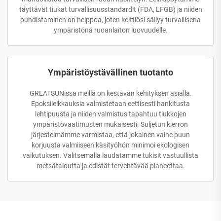
täyttävät tiukat turvallisuusstandardit (FDA, LFGB) ja niiden
puhdistaminen on helppoa, joten keittiösi säilyy turvallisena
ympäristönä ruoanlaiton luovuudelle.
Ympäristöystävällinen tuotanto
GREATSUNissa meillä on kestävän kehityksen asialla.
Epoksileikkauksia valmistetaan eettisesti hankitusta
lehtipuusta ja niiden valmistus tapahtuu tiukkojen
ympäristövaatimusten mukaisesti. Suljetun kierron
järjestelmämme varmistaa, että jokainen vaihe puun
korjuusta valmiiseen käsityöhön minimoi ekologisen
vaikutuksen. Valitsemalla laudatamme tukisit vastuullista
metsätaloutta ja edistät tervehtävää planeettaa.