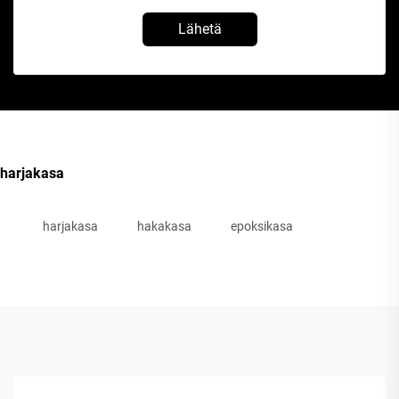
Lähetä
harjakasa
harjakasa
hakakasa
epoksikasa