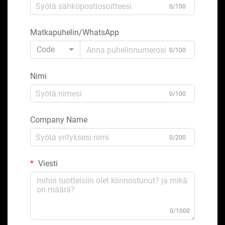
0/100
Matkapuhelin/WhatsApp
Code
0/100
Nimi
0/100
Company Name
0/200
Viesti
0/1000