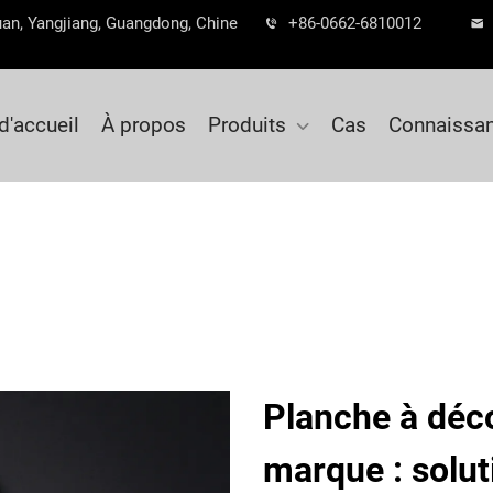
guan, Yangjiang, Guangdong, Chine
+86-0662-6810012
d'accueil
À propos
Produits
Cas
Connaissa
Planche à déc
marque : sol