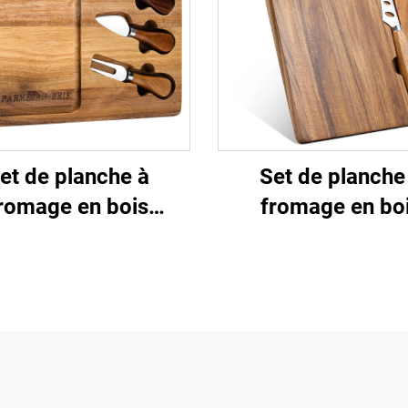
et de planche à
Set de planche
romage en bois
fromage en bo
acia premium avec
d'acacia magnét
outeaux en acier
mini | Design porta
ydable et rigole de
économiseur d'es
jus