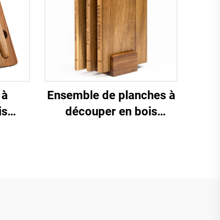
 à
Ensemble de planches à
is
découper en bois
ique
d'acacia avec support -
ble et
Design en forme de livre,
pace
3 pièces, pour la
décoration et l'utilisation
en cuisine