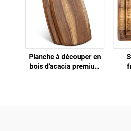
Planche à découper en
S
bois d'acacia premium
f
avec trou pour
d'ac
accrocher
c
inox