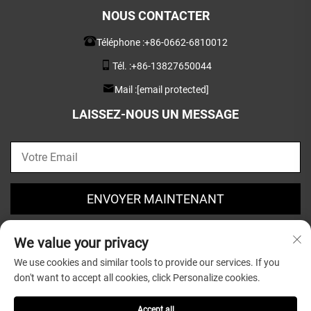
NOUS CONTACTER
Téléphone :
+86-0662-6810012
Tél. :
+86-13827650044
Mail :
[email protected]
LAISSEZ-NOUS UN MESSAGE
ENVOYER MAINTENANT
We value your privacy
We use cookies and similar tools to provide our services. If you
don't want to accept all cookies, click Personalize cookies.
Droits d'auteur © 2025 par Guangdong Greatsun Wooden
Housewares Co.,Ltd. |
Politique de confidentialité
Accept all