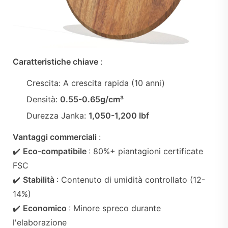
Caratteristiche chiave
:
Crescita: A crescita rapida (10 anni)
Densità:
0.55-0.65g/cm³
Durezza Janka:
1,050-1,200 lbf
Vantaggi commerciali
:
✔️
Eco-compatibile
: 80%+ piantagioni certificate
FSC
✔️
Stabilità
: Contenuto di umidità controllato (12-
14%)
✔️
Economico
: Minore spreco durante
l'elaborazione