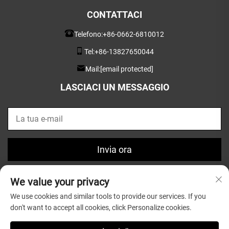
CONTATTACI
Telefono:
+86-0662-6810012
Tel:
+86-13827650044
Mail:
[email protected]
LASCIACI UN MESSAGGIO
Invia ora
We value your privacy
We use cookies and similar tools to provide our services. If you
don't want to accept all cookies, click Personalize cookies.
Copyright © 2025 di Guangdong Greatsun Wooden
Housewares Co.,Ltd. |
Informativa sulla privacy