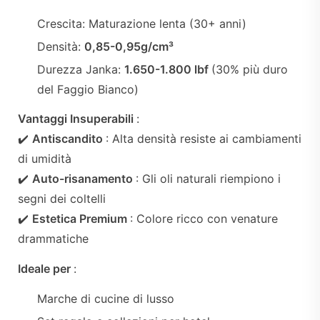
Crescita: Maturazione lenta (30+ anni)
Densità:
0,85-0,95g/cm³
Durezza Janka:
1.650-1.800 lbf
(30% più duro
del Faggio Bianco)
Vantaggi Insuperabili
:
✔️
Antiscandito
: Alta densità resiste ai cambiamenti
di umidità
✔️
Auto-risanamento
: Gli oli naturali riempiono i
segni dei coltelli
✔️
Estetica Premium
: Colore ricco con venature
drammatiche
Ideale per
:
Marche di cucine di lusso