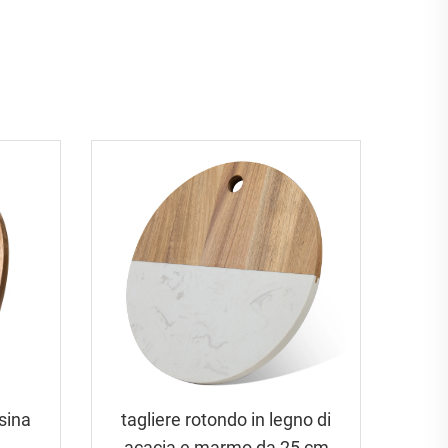
sina
tagliere rotondo in legno di
-
acacia e marmo da 25 cm