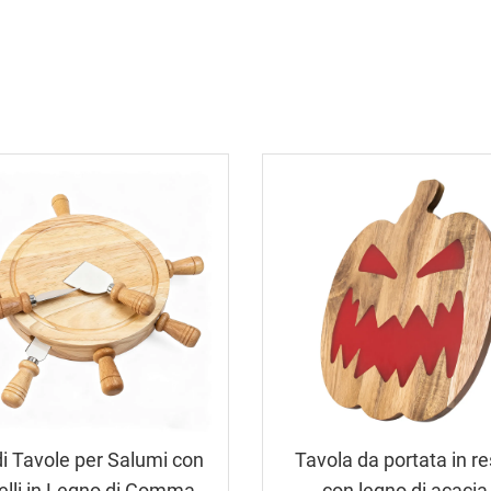
di Tavole per Salumi con
Tavola da portata in re
elli in Legno di Gomma,
con legno di acacia 