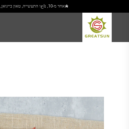
אחד מ-10, נاحו התעשייה, טאון בייגואן, יאנגג'יאנג, גואנגדונג, סין