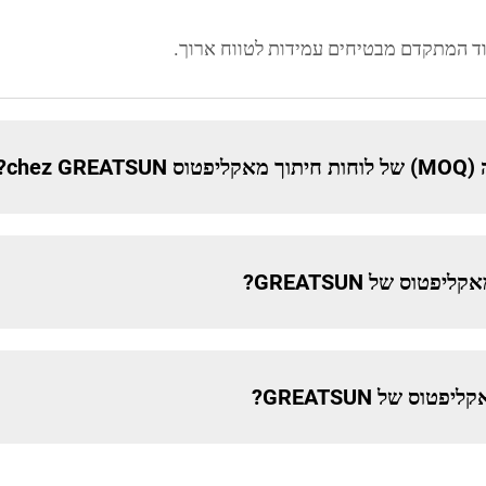
וד המתקדם מבטיחים עמידות לטווח ארוך.
chez?
וס של GREATSUN?
ס של GREATSUN?