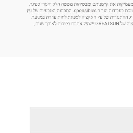
י החיתוך מאץ אקציה של GREATSUN מיוצרים בטכניקות ייחודיות שמעמיקות את קיימנותם ומבטיחות משטח חלק וחסרי ספיגת
מים להכנה מזון. השימוש בעץ קשה מאומת על ידי FSC פירושו שכל לוח מיוצר מעץ שנאסף באופן מושכל, מה שמבטיח שהקנית שלכם תומכת בעבודות יער ר sponsibles. התכונות הטבעיות של עץ
סף, ההתנגדות של עץ האקציה לספיגת לחות עוזרת במניעת
עיוותים וסדקים, ומבטיחה שהמשטח יישאר בתנאי אידיאליים. עם טיפול נאות, כולל שימון שגרתי ושטיפת עדינה, משטח החיתוך מאץ אקציה של GREATSUN ישמש אתכם בĕיכות לאורך שנים,