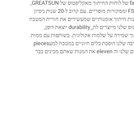
גלו את האומנות שב fabrication של לוחות החיתוך מאקליפטוס של GREATSUN,
שמיוצרים מעץ קשה מאומת FSC וממקורות מוסריים. עם קרוב ל-20 שנות ניסיון
נות חיתוך אומנותיים שמעשירים את חוויית המטבח
שלכם. לוחות החיתוך מאקליפטוס שלנו מיוצרים לת_durability יוצאת דופן,
תוך שמירה על שלמות אקולוגית. בשותפות עם ממות
מטבח יוקרתיות, החדשנות היציבה שלנו הופכת כלים חיוניים במטבח למעpieces
timeless. גלו את טווח המוצרים שלנו וה eleven את המנות שאתם מכינים כבר