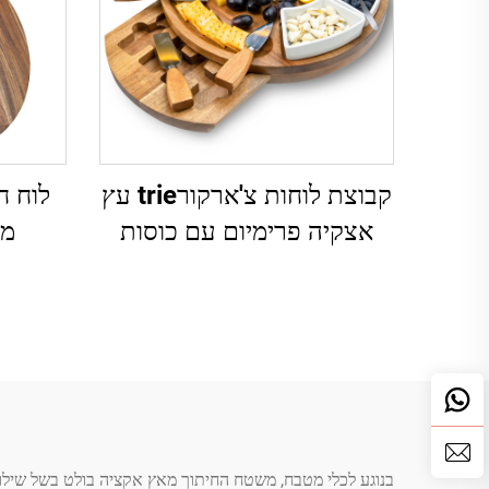
קבוצת לוחות צ'ארקורtrie עץ
לוח ח
אצקיה פרימיום עם כוסות
מא
קרמיות ואביזרי גבינה
בנוגע לכלי מטבח, משטח החיתוך מאץ אקציה בולט בשל שילוב 