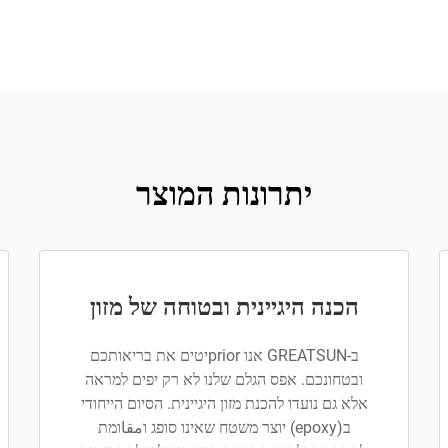
יתרונות המוצר
הכנה היגיינית ובטוחה של מזון
ב-GREATSUN אנו priorיטים את בריאותכם
ובטחונכם. אפס הגלם שלנו לא רק יפים למראה
אלא גם נועדו להכנת מזון היגיינית. הסיום הייחודי
ב(epoxy) יוצר משטח שאינו סופג וمقاומת