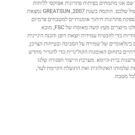
רוכים הבאים ל-GREATSUN, שם אנו מתמחים בפיתוח פתרונות אפוקסי ללוחות
חיתוך שמעלים את חוויית הבישול שלכם. הוקמה בשנת 2007, GREATSUN נמצאת
עץ, ומספקת פתרונות חיתוך אומנותיים למטבחים פרמיום
ברחבי העולם. לוחות החיתוך שלנו מיוצרים מעץ קשה מאומת של FSC, מובא
דיות כדי להבטיח עמידות יוצאת דופן והכנה היגיינית
 בינלאומיים של שמירה על הסביבה ובטיחות הצרכן,
קרתיים בתחום האומנות הקולינרית כדי להגדיר מחדש
שנות ברת-קיימא. מערכת הייצור הסגורה שלנו
את שלמותו האקולוגית ואת התועלת הקיימת לעד,
כל מטבח.