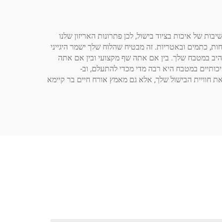
לל את הפונקציונליות ואת המראה האסתטי של לוחות גזירה עץ. ב-GREATSUN אנו מודעים לחשיבות של איכות בציוד בישול, לכן פתרונות האריזון שלנו
לחות, כתמים ובאטריות. זה מבטיח שהלוח שלך ישמר היגייני
רהיב במטבח שלך. בין אם אתה שף מקצועי ובין אם אתה
לך כלי בישול אמין וע_Style. המשמעות התרבותית של כלים איכותיים במטבח היא רבה מדי מכדי להתעלם, וב-
ל את חוויית הבישול שלך, אלא גם מאמץ אורח חיים בר קיימא