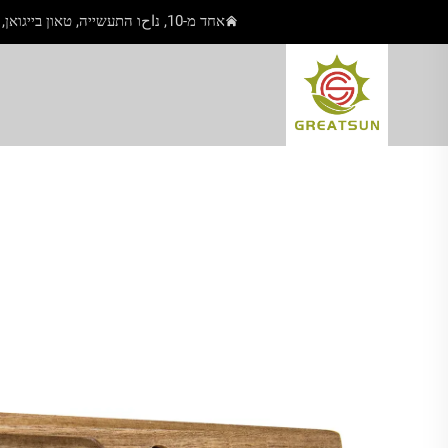
אחד מ-10, נاحו התעשייה, טאון בייגואן, יאנגג'יאנג, גואנגדונג, סין