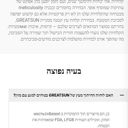
קלחיות אלו יכולות להימשך שנים, ועם הזמן יופען בהן אפקט של
עתיקות שמוסיף אופי. הבחירה בחומרים ובבניה meticulosity
מבטיחה שהקלחיות שלנו הן לא רק פרקטיות אלא גם קישוט יפהפה
לסביבת המטבח. בבחירת קלחת עץ קטנה ממניית GREATSUN,
בחרתם במוצר המתאים לערכים שלכם – קיימות, איכות וмаומנויות.
הקלחיות שלנו נועדו להעצמת חוויית הבישול תוך שמירה על הסביבה,
מה שהופך אותן לבחירה מושלמת לצרכנים מודעים-סביבתיים.
בעיה נפוצה
האם לוחות החיתוך מעץ של GREATSUN בטוחים למגע עם מזון?
כן, הם מיוצרים תוך התמקדות ב Безопאסность
המזון, ומכילים תעודות FDA, LFGB שמאמתות את
הבטחה.