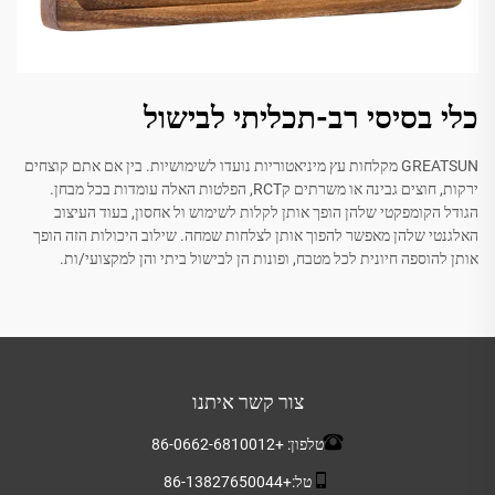
כלי בסיסי רב-תכליתי לבישול
GREATSUN מקלחות עץ מיניאטוריות נועדו לשימושיות. בין אם אתם קוצחים
ירקות, חוצים גבינה או משרתים קRCT, הפלטות האלה עומדות בכל מבחן.
הגודל הקומפקטי שלהן הופך אותן לקלות לשימוש ול אחסון, בעוד העיצוב
האלגנטי שלהן מאפשר להפוך אותן לצלחות שמחה. שילוב היכולות הזה הופך
אותן להוספה חיונית לכל מטבח, ופונות הן לבישול ביתי והן למקצועי/ות.
צור קשר איתנו
טלפון:
+86-0662-6810012
טל:
+86-13827650044