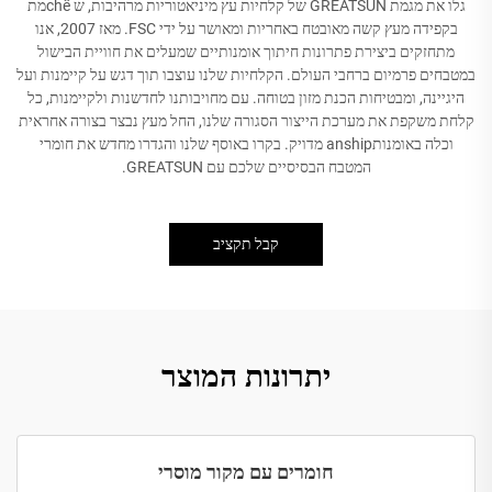
גלו את מגמת GREATSUN של קלחיות עץ מיניאטוריות מרהיבות, ש chếמת
בקפידה מעץ קשה מאובטח באחריות ומאושר על ידי FSC. מאז 2007, אנו
מתחזקים ביצירת פתרונות חיתוך אומנותיים שמעלים את חוויית הבישול
במטבחים פרמיום ברחבי העולם. הקלחיות שלנו עוצבו תוך דגש על קיימנות ועל
היגיינה, ומבטיחות הכנת מזון בטוחה. עם מחויבותנו לחדשנות ולקיימנות, כל
קלחת משקפת את מערכת הייצור הסגורה שלנו, החל מעץ נבצר בצורה אחראית
וכלה באומנותanship מדויק. בקרו באוסף שלנו והגדרו מחדש את חומרי
המטבח הבסיסיים שלכם עם GREATSUN.
קבל תקציב
יתרונות המוצר
חומרים עם מקור מוסרי