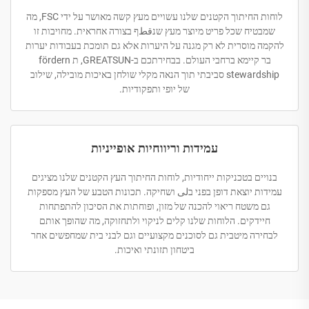
לוחות החיתוך הקטנים שלנו עשויים מעץ קשה מאושר על ידי FSC, מה
שמבטיח שכל פריט מיוצר מעץ שנقطף בצורה אחראית. מחויבות זו
להקמה מוסרית לא רק מגנה על היערות אלא גם תומכת בעבודות יערות
בר קיימא ברחבי העולם. בבחירתכם ב-GREATSUN, ת fördern
stewardship סביבתי תוך הנאה מקלי שולחן באיכות מובילה, שילוב
של יופי ותפקודיות.
עמידות וריווחיות אופייניות
בנויים בטכניקות ייחודיות, לוחות החיתוך העץ הקטנים שלנו מציגים
עמידות יוצאת דופן בפני בلى ושחיקה. תכונות הטבע של העץ מספקות
גם משטח ריאוי להכנה של מזון, ופוחתות את הסיכון להתפתחות
חיידקים. הלוחות שלנו קלים לניקוי ולתחזוקה, מה שהופך אותם
לבחירה מיטבית גם לסוכנים מקצועיים וגם לבני בית שמחפשים אחר
ביטחון תזונתי ואיכות.