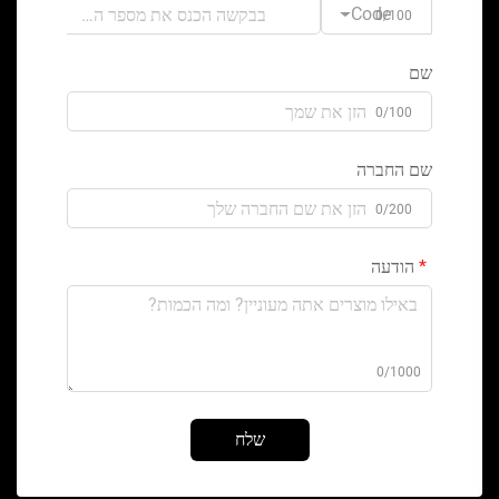
Code
0/100
שם
0/100
שם החברה
0/200
הודעה
0/1000
שלח