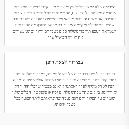
המכלים שלנו למלח ופלפל עץ מיוצרים מעץ קשה שמקורו ממקורות
מוסריים ומאומת על ידי FSC, מה שמבטיח שכל פריט תורם ליציבות
הסביבה. אנו priorize גידול אחראי ומשתמשים במערכת ייצור סגורה
שממזערת פסולת ומקסמת איכות. כל מכתש משקף את מחויבותנו
לשמר את הטבע תוך כדי משלוח כלים מטבחיים ייחודיים שמעשירים
את חוויית הבישול שלך.
עמידות יוצאת דופן
בנויים כדי לעמוד בדרישות של בישול יומיומי, המכלים שלנו פותחו
בטכניקות ייחודיות שמביאות לידי ביטוי עמידות אולטימטיבית. מבנה
העץ לא רק מוסיף לערך האסתטי אלא גם מבטיח שהכלי הזה יחזיק
לאורך זמן. בין אם אתה מכתש מלח ים גסה או פלפל טרי, הכלים שלנו
שומרים על תפקודיותם ויופאם, מה שהופך אותם ליתד קבועה בכל
מטבח איכותי.