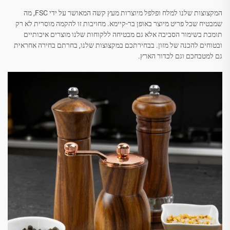
המקצוצות שלנו למלח ופלפל מיוצרות מעץ קשה המאושר על ידי FSC, מה
שמבטיח שכל פריט מיוצר באופן בר-קיימא. מחויבות זו להקמה מוסרית לא רק
תומכת בשימור הסביבה אלא גם מבטיחה ללקוחות שלנו מוצרים איכותיים
ובטוחים להכנה של מזון. בבחירתכם במקצוצות שלנו, בחרתם בחירה אחראית
גם למטבחכם וגם לכדור הארץ.