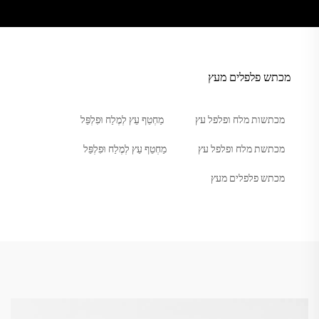
מכתש פלפלים מעץ
מכתשות מלח ופלפל עץ
מַחְטֵף עֵץ לְמֶלַח וּפִלְפֵּל
מכתשת מלח ופלפל עץ
מַחְטֵף עֵץ לְמֶלַח וּפִלְפֵּל
מכתש פלפלים מעץ