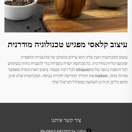
עיצוב קלאסי מפגיש טכנולוגיה מודרנית
עיצוב המכתשות העץ שלנו הוא שילוב מושלם של אלגנטיות קלאסית
ופונקציונליות מודרנית. כל מכתשה יוצרה בקפידה כדי להבטיח נוחות בשימוש
תוך הוספת נגיעה של סופistique לכל דקור מטבח. עיצוב הארגונומיה מאפשר
אחיזה נוחה, וmakes את תהליך החריטה לחוויה נעימה. המכתשות שלנו אינן
סתם כלים; הן הינן השקעה במסלול הבישול שלך.
צור קשר איתנו
טלפון:
+86-0662-6810012