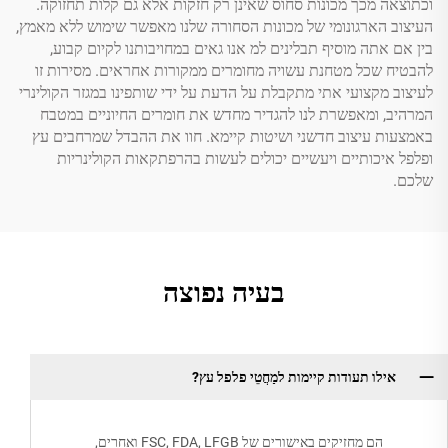
וכתוצאה מכך מכונות סחוס שאינן רק חזקות אלא גם קלות תחזוקה.
העיצוב הארגונומי של מכונות הסחורה שלנו מאפשר שימוש ללא מאמץ,
בין אם אתה מוסיף תבלינים למ אנו גאים במחויבותנו לקיום קבוע,
להבטיח שכל מטחנת עשויה מחומרים ממקורות אחראים. מסירות זו
לעיצוב מקצועי אתי מתקבלת על הדעת על ידי שותפינו במגזר הקולינרי
המרהיב, ומאפשרת לנו להגדיר מחדש את חומרים החיוניים במטבח
באמצעות עיצוב חדשני ושיטות קיימא. חוו את ההבדל שמרחבים עץ
ופלפל איכותיים ויעשיים יכולים לעשות בהרפתקאות הקולינריות
שלכם.
בעיה נפוצה
אילו תעודות קיימות למַחֲטֵי פלפל עץ?
הם מחזיקים באישורים של FSC, FDA, LFGB ואחרים,