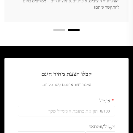
והעקרונות היציבים. אופייניים, פונקציונליים – ממליצים בחום
להתקשר איתם!
קבלו הצעת מחיר חינם
נציגנו ייצור איתכם קשר בקרוב.
אימייל
0/100
מوباיל/ווטסאפ