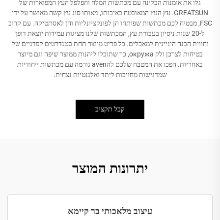
גלו את אומנות הבלינה עם מכתשות המלח והפלפל העץ המפוארות של
GREATSUN. עץ העץ המאובטח באיכותו, מאותו סוג עץ קשה מאושר על ידי
FSC, מבטיח לכם מכתשות שפותחו הן לפונקציונליות והן לאסתטיקה. עם קרוב
ל-20 שנות ניסיון בעבודת עץ, המכתשות שלנו מציגות עמידות יוצאת דופן
וחווית הכנה היגיינית למאכלים. כל פריט מיוצר תחת סטנדרטים קפדניים של
בטיחות לצרכן ולק окружа, כך שתוכלו ליהנות ממוצר שיפה וגם מיוצר
באחריות. הפכו את המטבח שלכם להaven גורמה עם מכתשות ייחודיות
שמדגישות מחויבות ליתד ואלגנטיות נצחית.
קבל תקציב
יתרונות המוצר
עיצוב מלאכותי בר קיימא