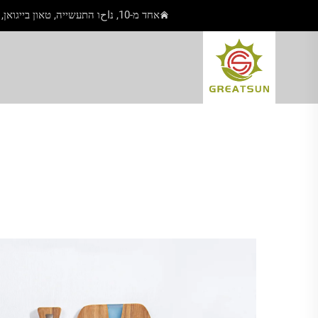
אחד מ-10, נاحו התעשייה, טאון בייגואן, יאנגג'יאנג, גואנגדונג, סין