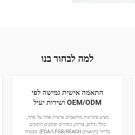
למה לבחור בנו
התאמה אישית גמישה לפי
OEM/ODM ושירות יעיל
מציע פתרונות מותאמים אישית אחד על אחד,
כולל גדלים, צורות, גימורים וסימנים חתוכים
בלייזר (תואמים FDA/LFGB/REACH). מבטיח