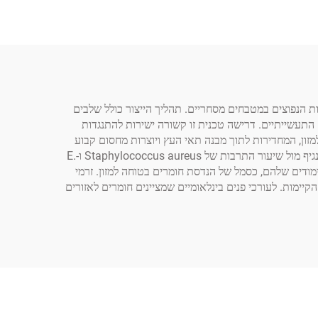
ד בתגובה המהנדסת לשינויי טמפרטורה ולחות הנפוצים במטבחים מסחריים. תהליך הייצור כולל שלבים
ים בין 6-8%, מה שמנמיך באופן משמעותי את התקנים התעשייתיים. דרישה טכנית זו קשורה ישירות להתנגדות
זון, המחדירות לתוך מבנה תאי העץ ויוצרות מחסום קבוע
נגד חדירת נוזלים, תוך שימור התכונות האנטי-מיקרוביאליות הטבעיות של החומר. בדיקות מעבדה עצמאיות מאשרות את ביצועי הלוחות בנגיף מול שיעור התרבות של Staphylococcus aureus ו-E.
לימודים שלהם, כסמל של הנדסת חומרים בטוחה למזון. זרמי
הייצור הקיימות. לעורכי פנים בינלאומיים שמציינים חומרים לאזורים