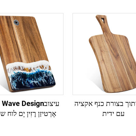
תוך בצורת כנף אקציה
עיצובWave Design
עם ידית
אָרְטיזַן רֶזִין יָם לוח ש