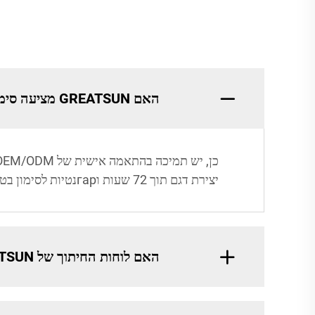
האם GREATSUN מציעה סימון מותאם אישית (branding) ללוחות חיתוך?
יצירת דגם תוך 72 שעות וгарנטיות לסימון בטיחותי למזון.
האם לוחות החיתוך של GREATSUN הם ידידותיים לסביבה?