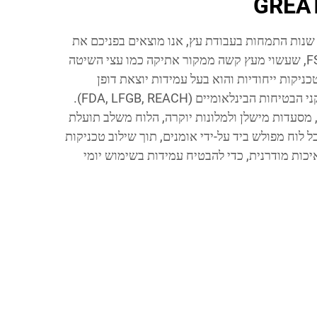
מובילים בתחום עם כמעט 20 שנות התמחות בעבודת עץ, אנו מוצאים בפניכם את
לוח החיתוך המאושר על ידי FSC, שעשוי מעץ קשה ממקור אתיקה כמו עצי השיטה
ניקות ייחודיות והוא בעל עמידות יוצאת דופן
וביצועים היגייניים, בהתאם לתקני הבטיחות הבינלאומיים (FDA, LFGB, REACH).
 מסעדות מישלן ולמלונות יוקרה, הלוח משלב תועלת
 לוח מפולש ביד על-ידי אומנים, תוך שילוב טכניקות
כות מודרנית, כדי להבטיח עמידות בשימוש יומי