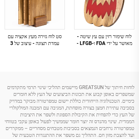
לוח שימור רזין עם עץ שיטה -
סט לוח גזירה מעץ אקציה עם
מאושר על ידי FDA ו-LFGB -
עמדת תצוגה - עיצוב של 3
מוכן ל-OEM ול-FBA
חלקים בצורת ספר עבור דקור
ושימוש במטבח
לוחות חיתוך של GREATSUN מיישמים תהליכי שינוי תרמי מתקדמים
שמשפרים באופן קבוע את תכונות הביצועים של העץ ללא חומרים
כימיים. הטכנולוגיה הייחודית כוללת יישום טמפרטורה מבוקר במדויק
בסביבה עתירת חמצן בצורה מופחתת, המגיבה עם המבנה המולקולרי
של העץ כדי להפחית את הקיבולת הספוגת ולשפר את היציבות
הממדית. שינוי מהנדס זה יוצר חומר שממשיך לפעול באופן עקבי בטווחי
טמפרטורה נרחבים הנמצאים בסביבות מטבחים מסחריים – ממקררים
ועד להצבת מזון חם. התהליך גם משפר את ההתנגדות הטבעית של