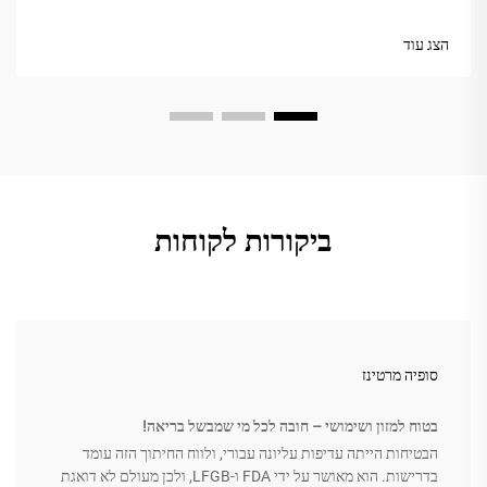
אם אתה רוצה שהמגشور שלך יישאר במצב הזה לאורך שנים, טיפול
שגרתי קל יכול להועיל רבות. בפוסט הזה נסקור...
הצג עוד
ביקורות לקוחות
סופיה מרטינז
בטוח למזון ושימושי – חובה לכל מי שמבשל בריאה!
הבטיחות הייתה עדיפות עליונה עבורי, ולווח החיתוך הזה עומד
בדרישות. הוא מאושר על ידי FDA ו-LFGB, ולכן מעולם לא דואגת