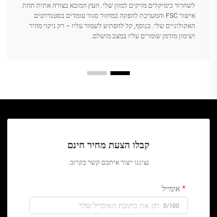
לשחרור כימיקלים מזיקים למזון שלי. העץ המובא בצורה אתית תחת
אישור FSC והמערכת להפקה במחזור סגור עומדים בסטנדרטים
האקולוגיים שלי. בנוסף, קל להפתיע לשמור עליו – רק ניקוי מהיר
ושימון מזדמן שומרים עליו במצב מושלם.
קבלו הצעת מחיר חינם
נציגנו ייצור איתכם קשר בקרוב.
אימייל
0/100