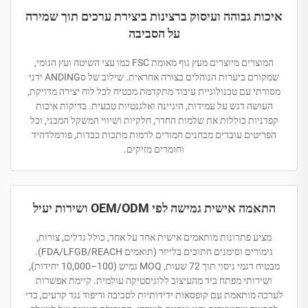
איכות גבוהה ועיסוק ברצינות ביצירת ערכים תוך שמירה
על הסביבה
המוצרים מיוצרים מעץ גוף מאומת FSC כמו עצי השיטה ועץ הגומי,
שמקורם ביערות הנוהלים בצורה אחראית. שילוב של סANDING ידני
מסורתי עם טכנולוגיית עיבוד מתקדמת מבטיח לכל לוח יצירה מדויקת,
העושה דגש על עמידות, היגיינה ואלגנטיות טבעית. בדיקות איכות
קפדניות כוללות את שלמות החדר, חלקיות ושיווי המשקל המבני, וכל
הפריטים עוברים מבחנים חמורים לרמות מתכות כבדות, פורמלדהיד
וחומרים מזיקים.
התאמה אישית גמישה לפי OEM/ODM ושירות יעיל
מציע פתרונות מותאמים אישית אחד על אחד, כולל גדלים, צורות,
גימורים וסימנים חתוכים בלייזר (תואמים FDA/LFGB/REACH).
מבטיח דגמי ניסוי תוך 72 שעות, MOQ גמיש (100–10,000 יחידות),
ושירותי מפתח ביד מהעיצוב ללוגיסטיקה עולמית. קיימת אפשרות
לערכה מותאמת עם קופסאות ידידותיות לסביבה וריפוד נגד קרעים, כדי