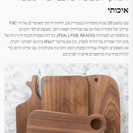
איכותי
עם כמעט 20 שנות מומחיות בעבודת עץ, לוחות חיתוך מאושרים על ידי FSC
שילוב של מקורות אתיים עם עמידות יוצאת דופן. מעוצבים לפי תקנים
בינלאומיים לבטיחות (FDA, LFGB, REACH), כל לוח מבטיח הכנה היגיינית של
מזון תוך שמירה על חידוד הסכין. בין אם מדובר לשefs בית או למותגי יוקרה,
אנו מספקים תועלת עמידה במבחן הזמן ותקינות אקולוגית. פנו אלינו היום כדי
לגלות פתרונות מותאמים אישית לצרכיכם.