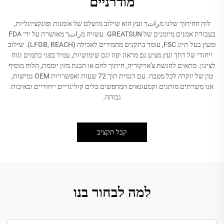
מודרניים
לוח החיתוך שלנו מراتך ועץ הוא שילוב מושלם של אומנות ופונקציונליות,
בעבודת אמנים מיומנים של GREATSUN. עשויה מراتך מאושרת על ידי FDA
ומעץ בעל תיוג FSC, עומד בתקנים מחמירים לאכילה (LFGB, REACH). שילוב
ייחודי של רתך ועץ מציע גם מראה יפה וגם שימושיות, עמיד בפני כתמים ונוח
לצינון. מתאים להגשת צ'ארקוריה, חיתוך לחם או הכנת מזון יוממת, הלוח מוסיף
טון של יוקרה לכל מטבח. עם דגמית תוך 72 שעות ואפשרויות OEM גמישות,
אנו משרתים מותגים וקמעונאים המחפשים כלים קולינריים ייחודיים ובאיכות
גבוהה.
קבל תקציב
למה לבחור בנו