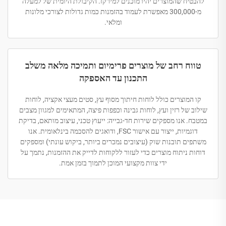
להבטיח שהמוצרים יהיו מוכנים למירקז. הקיבולת היומית של למעלה
מ-300,000 מאפשרת לעמוד בהזמנות כמות גדולות לצורכי מלונות
ומלאי.
טווח רחב של מוצרים פרימיום ותמיכה מלאה משלב
התכנון עד האספקה
קו המוצרים כולל לוחות חיתוך מסוף עץ, סטים מעצי אקציה, לוחות
שילוב של רזין ועץ, לוחות גבינה וכפפות פיצה, המתאימים למגוון מצבים
במטבח. אנו מספקים שירות חד-גבייה: ייעוץ טכני, עיצוב מותאם, בדיקת
דוגמיות, ייצור עם אישור FSC, ודואגים להסכמה בינלאומית. אנו
משתפים תובנות שוק (עיצובים נמכרים ביותר, ביקוש עונתי) ומספקים
דוחות ניתוח מוצרים כדי לעזור ללקוחות לדייק את ההזמנות, נתמך על
ידי צוות מקצועי המוכן לתמוך בזמן אמת.