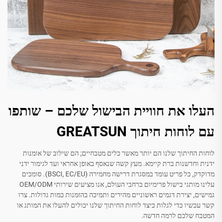
העלו את חוויית הבישול שלכם – שותפו
עם לוחות חיתוך GREATSUN
לוחות החיתוך שלנו הם יותר מאשר כלים מטבחיים; הם שילוב של אומנות
ידנית וחדשנות ברת קיימא. מעץ קשה שנאסף באופן אחראי ועד לגימור ידני
מדוקדק, כל פריט עומד במסגרת דרישה מחמירה (BSCI, EC/EU). סומכים
עלינו מותגי בישול פרימיום ברחבי העולם, אנו מציעים שירותי OEM/ODM
גמישים, יצירת דגמים ראשוניים מהירים ותמיכה בהזמנות כמות גדולות. צרו
קשר עכשיו כדי לגלות כיצד לוחות החיתוך שלנו יכולים להעלו את המותג או
המטבח שלכם לרמה חדשה.