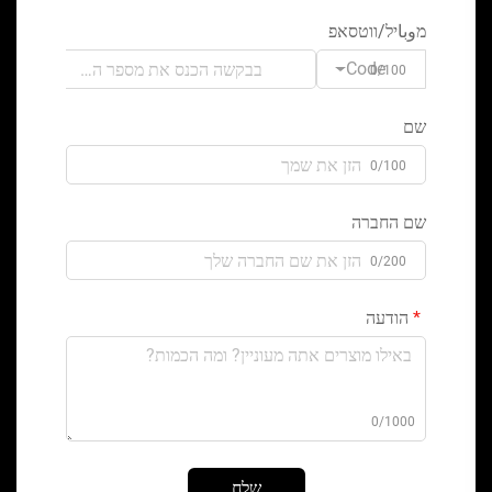
מوباיל/ווטסאפ
Code
0/100
שם
0/100
שם החברה
0/200
הודעה
0/1000
שלח