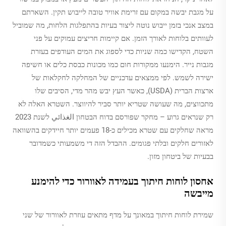
על מגבת יבשה במקום עם זרימת אוויר טובה לייבוש תקין. השארתם
במצב אנכי בזמן ייבוש נוטה ליצור בעיות בהתפלגות הלחות, מה שמוביל
לעוותים בלוחות לאורך הזמן. אם קיימות חריצים עמוקים על פני
השטח, הקדישו כמה שניות כדי לספוג את המים העודפים בעזרת
מגבות נייר. הימנעו ממקורות חום כמו מכונות כבסת כלים או חשיפה
ישירה לשמש. לפי ממצאים עדכניים של המחלקה לחקלאות של
ארצות הברית (USDA), כאשר העץ יבש מהר מדי, הסיבים שלו
מתכווצים, מה שעושה שטריא יותר סביר להיווצר. השטרא האלה לא
רק שנראים גרוע – מחקר שפורסם בדוח הבטחון الغذائي לשנת 2023
מראה שחלקים עם שטרא מכילים כ-18 פעמים יותר חיידקים בהשוואה
לאזורים חלקים ובלתי פגומים. ההבדל הזה די משמעותי כשמדובר
בבעיות של ביטחון מזון.
אחסון לוחות חיתוך בעמידה לאוורור כדי להימנע
מייבשה
שמירת לוחות חיתוך במאונך על מדף מתאים עוזרת לאוורור של שני