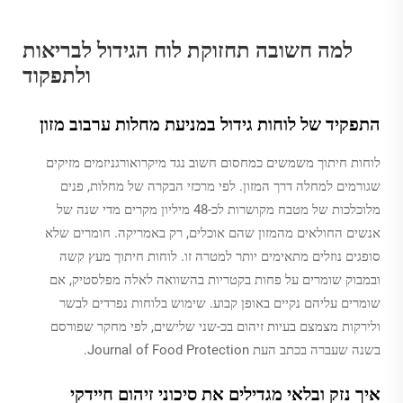
למה חשובה תחזוקת לוח הגידול לבריאות
ולתפקוד
התפקיד של לוחות גידול במניעת מחלות ערבוב מזון
לוחות חיתוך משמשים כמחסום חשוב נגד מיקרואורגניזמים מזיקים
שגורמים למחלה דרך המזון. לפי מרכזי הבקרה של מחלות, פנים
מלוכלכות של מטבח מקושרות לכ-48 מיליון מקרים מדי שנה של
אנשים החולאים מהמזון שהם אוכלים, רק באמריקה. חומרים שלא
סופגים נוזלים מתאימים יותר למטרה זו. לוחות חיתוך מעץ קשה
ובמבוק שומרים על פחות בקטריות בהשוואה לאלה מפלסטיק, אם
שומרים עליהם נקיים באופן קבוע. שימוש בלוחות נפרדים לבשר
ולירקות מצמצם בעיות זיהום בכ-שני שלישים, לפי מחקר שפורסם
בשנה שעברה בכתב העת Journal of Food Protection.
איך נזק ובלאי מגדילים את סיכוני זיהום חיידקי