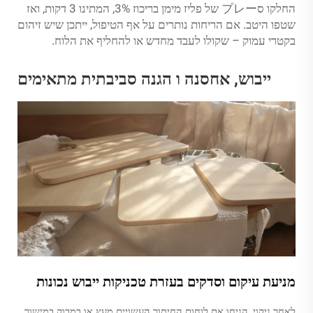
החלקו סプレー של פליז מימן בריכוז 3%, המתינו 3 דקות, ואז
שטפו היטב. אם הריחות נותרים על אף הטיפול, ייתכן שיש זיהום
בקטרי עמוק – שקולו לעבד מחדש או להחליף את הלוח.
ייבוש, אחסנה ו הגנה סביבתית מתאימים
מניעת עיקום וסדקים בעזרת טכניקות ייבוש נכונות
לאחר ניקוי, הניחו את לוחות החיתוך העשויים מעץ או במבוק במישור