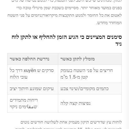
למזון. ממתינים שייבש היטב לפני הסנפה, כדי למנוע נטישה של מים
בפנים במועד מאוחר יותר. מסיימים בשכבת שמן מינרלי טובה כדי
לאטום את כל החומר ולמנוע התקבצות מיקרואורגניזמים על פני השטח
המוחדר מחדש.
סימנים המציינים כי הגיע הזמן להחליף או לתקן לוח
גיד
מומלץ לתקן כאשר
נדרשת החלפה כאשר
חריצים על פני השטח בעומק
סדקים ש xuyên דרך כל
קטן מ-1.5 מ"מ
עובי הלוח
כתמים מקומיים/שינוי צבע
עיקום שמונע חיתוך יציב
ריחות מתמידים
נפיצות קצה קלה
שمقاימים ניקוי
לוחות עץ שדורשים תיקון מעמיק אחת לשלושה חודשים נוטים