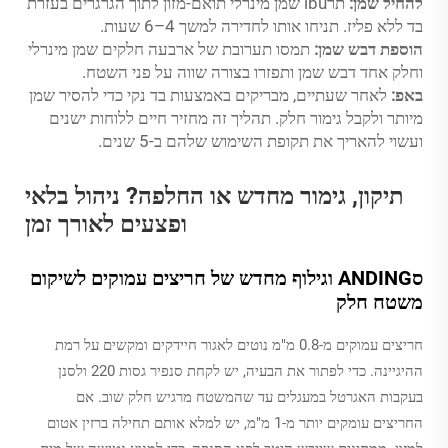
להחיל שמן:
תרibu שמן מינרלי תואם-מזון לתוך הגרגרים בעזרת
בד ללא פליז. תניחו אותו לחדירה למשך 4–6 שעות.
הוספת דבש שמן:
תמסו תערובת של ארבעה חלקים שמן מינרלי
וחלק אחד דבש שמן ותפזרו בצורה שווה על פני השטח.
באפ:
לאחר שעתיים, מבריקים באמצעות בד נקי כדי להסיר שמן
מיותר ולקבל גימור חלק. תהליך זה מחזיר חיים ללוחות ישנים
ועשוי להאריך את תקופת השימוש שלהם ב-5 שנים.
תיקון, גימור מחדש או החלפה? ניהול בלאי
ופצעים לאורך זמן
סANDING וגילוף מחדש של חריצים עמוקים לשיקום
משטח חלק
חריצים עמוקים מ-0.8 מ"מ נוטים לאגור חיידקים ומקשים על רמת
ההיגיינה. כדי לפתור את הבעיה, יש לקחת סנפיר גסות 220 ולסנן
בעקבות האגרטל במעגלים עד שהמשטח מרגיש חלק שוב. אם
החריצים עומקים יותר מ-1 מ"מ, יש למלא אותם תחילה ברזין אטום