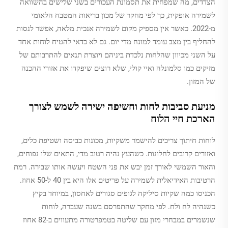
הצדדים, מה שמפחית את תסמונת העכורים בשני שלישים בהשוואה
לשמירה אופקית, כך לפי מחקר של מכון בריאות המטבח הלאומי
מ-2022. כאשר אין מספיק מקום לשמירה אנכית מלאה, אפשר לנסות
להחליף בין מצב עומד למונח מדי יום. גם לא כדאי להטיח לוחות אחד
על השני מכיוון שהלחות נלכדת ביניהם ויוצרת תנאים להתרבותם של
מזיקים כמו סלמונלה ואיי קולי, שלא רוצים שיפקדו את אזורי ההכנה
של המזון.
מניעת סביבות לחות וחשיפה ישירה לשמש לצורך
הארכת חיי הלוח
לוחות חיתוך צריכים להישמר משקיות, מכונות כביסה ושטיפת כלים,
ואזורים קרובים לחלונות. כשהעץ נהיה רטוב מדי, התאים שלו נפוחים,
והאור השמשי לאורך זמן יבש את פני השטח ויעשה אותו שבירה. רמת
הרטיבות האידיאלית לשמירה על פריטים אלו היא בין 40 ל-50 אחוז.
הכניסו כמה שקיות סיליקה לגופים סגורים לאחסון, במיוחד בקיץ
כשנהיה לח ולח. לפי מחקר שהתפרסם בשנה שעברה, לוחות
שנשמרים במבחרי מזון עם שליטה בטמפרטורה מתעווים ב-82 אחוז