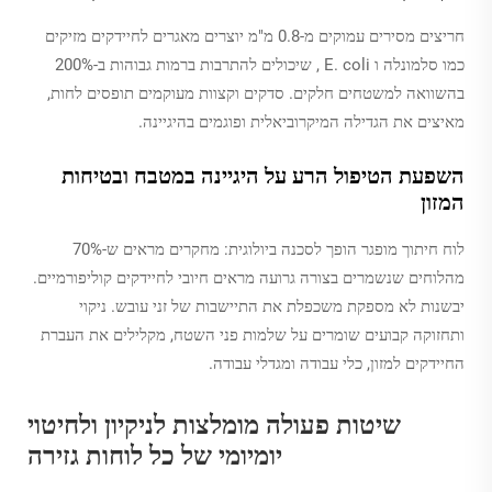
חריצים מסירים עמוקים מ-0.8 מ"מ יוצרים מאגרים לחיידקים מזיקים
כמו
סלמונלה
ו
E. coli
, שיכולים להתרבות ברמות גבוהות ב-200%
בהשוואה למשטחים חלקים. סדקים וקצוות מעוקמים תופסים לחות,
מאיצים את הגדילה המיקרוביאלית ופוגמים בהיגיינה.
השפעת הטיפול הרע על היגיינה במטבח ובטיחות
המזון
לוח חיתוך מופגר הופך לסכנה ביולוגית: מחקרים מראים ש-70%
מהלוחים שנשמרים בצורה גרועה מראים חיובי לחיידקים קוליפורמיים.
יבשנות לא מספקת משכפלת את התיישבות של זני עובש. ניקוי
ותחזוקה קבועים שומרים על שלמות פני השטח, מקלילים את העברת
החיידקים למזון, כלי עבודה ומגדלי עבודה.
שיטות פעולה מומלצות לניקיון ולחיטוי
יומיומי של כל לוחות גזירה