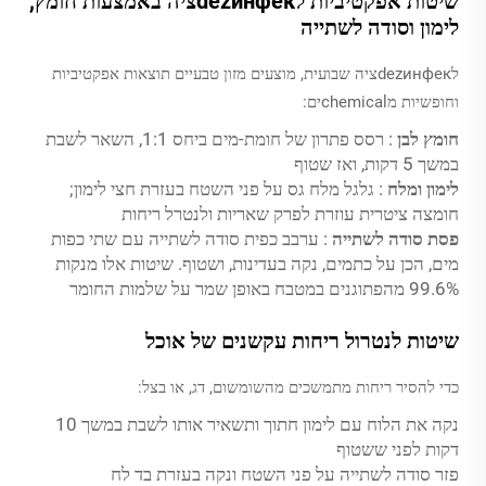
שיטות אפקטיביות לdezинфекציה באמצעות חומץ,
לימון וסודה לשתייה
לdezинфекציה שבועית, מוצעים מזון טבעיים תוצאות אפקטיביות
וחופשיות מchemicalים:
חומץ לבן
: רסס פתרון של חומת-מים ביחס 1:1, השאר לשבת
במשך 5 דקות, ואז שטוף
לימון ומלח
: גלגל מלח גס על פני השטח בעזרת חצי לימון;
חומצה ציטרית עוזרת לפרק שאריות ולנטרל ריחות
פסת סודה לשתייה
: ערבב כפית סודה לשתייה עם שתי כפות
מים, הכן על כתמים, נקה בעדינות, ושטוף. שיטות אלו מנקות
99.6% מהפתוגנים במטבח באופן שמר על שלמות החומר
שיטות לנטרול ריחות עקשנים של אוכל
כדי להסיר ריחות מתמשכים מהשומשום, דג, או בצל:
נקה את הלוח עם לימון חתוך ותשאיר אותו לשבת במשך 10
דקות לפני ששטוף
פזר סודה לשתייה על פני השטח ונקה בעזרת בד לח