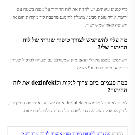
כדי למנוע עיוותים, יש להניח את לוח החיתוך על מגבת בשטח עם
זרימת אוויר טובה סביבו. מומלץ להימנע מהצבה ליד מקורות חום או
חשיפה לאור שמש ישיר.
מה עליי להשתמש לצורך טיפוח שגרתי של לוח
החיתוך שלי?
השתמשו בשמן מינרלי תואם מזון שמעורבב עם שעווה לטיפול שגרתי
כדי להגן מפני לחות ובكتריה.
כמה פעמים ביום צריך לנקות ולdezinfekt את לוח
החיתוך?
לנקות לאחר כל שימוש ולdezinfekt אחת לשבוע באמצעות חומץ לבן,
לימון או אבקת שטיפה כדי לשמור על היגיינה ולהעלים ריחות.
הקודם:
מה גורם ללוחות חיתוך מעץ אקציה להיות מיוחדים?