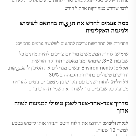
פחות חיידקים ב-70–75% בהשוואה ללוחות שלא טופלו כלל. לא רע
לדבר שדורש כמה דקות אחת ל חודש.
כמה פעמים לחדש את הزيות בהתאם לשימוש
ולמגמה האקלימית
התדירות של התחדשות צריכה להתאים לשלושה גורמים מרכזיים:
שימוש:
לוחות המשמשים מדי יום צריכים להיות מוזנים כל
שבועות 2–3; שימוש זמני מאפשר תחזוקה חודשית.
אקלים:
Environments יבשים מגדילים את הסיכון לתشقקות,
ודורשים טיפולים בתדירות הגבוהה ב-30%
גיל הלוח:
לוחות ישנים עם נזקי שינון מצטברים נוטים להרוויח
מטיפול כל שבועיים כדי לשחזר את שמירת הרטיבות.
מדריך צעד-אחר-צעד לשמן טיפולי למניעות לטווח
ארוך
לנקות וליבוש:
תרחצו את הלוח היטב ותניחו אותו לייבוש בטבע
למשך 12 שעות.