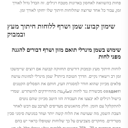
פחות בהשוואה לאחסון בארונות מטבח רגילים. זה הבדל גדול לאורך
זמן, עבור כל אחד שרוצה שהלוחות חיתוך שלו יחזקו לאורך זמן.
שימון קבוע: שמן ושרף ללוחות חיתוך מעץ
ובמבוק
שימוש בשמן מינרלי תואם מזון ושרף דבורים להגנה
מפני לחות
לוחות חיתוך מעץ ובמבוק דורשים תחזוקה קבועה אם רוצים שיימשכו
זמן רב וישארו נקיים. הדרך הטובה ביותר? שמן מינרלי למזונות עושה
פלאים מכיוון שהוא חודר למסגרת העץ, חותם את הפסלים הקטנים
וсоздает מכשורת נגד לחות שمانעת מהחיידקים להשתרש. שמרי
בישול רגילים לא יבצעו את העבודה הזו היטב מכיוון שהם נוטים
להתקלקל עם הזמן. חלק מהאנשים מעדיפים לערבב עם דבש לאחר
הצבת השמן, מה שעושה את הלוח קשה יותר ועוזר במניעת סימני סכין
מטרידים. מחקרים מצביעים על כך שלוחות שטופלו כראוי יש בהם