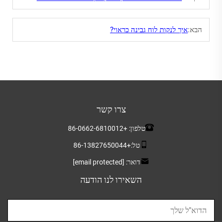
הבא:
איך לנקות לוח גבינה כראוי?
צרו קשר
טלפון:
+86-0662-6810012
טל:
+86-13827650044
דואר:
[email protected]
השאירו לנו הודעה