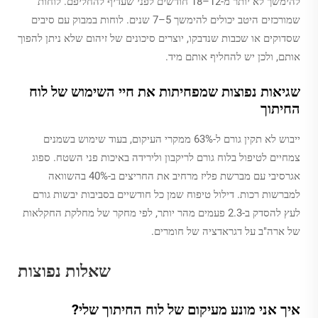
להימשך לא יותר מ-12–18 חודשים לפני שעדיף להחליפם. לוחות
שמורכזים היטב יכולים להימשך 5–7 שנים. לוחות במבוק עם סיבים
שסדוקים או שכבות שנדבקו, יוצרים סיכונים של זיהום שלא ניתן להפוך
אותם, ולכן יש להחליף אותם מיד.
שגיאות נפוצות שמפחיתות את חיי השימוש של לוח
החיתוך
ייבוש לא תקין גורם ל-63% ממקרי העיקום, בעוד שימוש בשמנים
צמחיים לטיפול בלוח גורם לריקבון ולירידה באיכות פני השטח. ספוג
אגרסיבי עם מברשת פליז מרחיב את החריצים ב-40% בהשוואה
למברשות רכות. דילול טיפוח שמן כל חודשיים בסביבות יבשות גורם
לעץ להסדק ב-2.3 פעמים מהר יותר, לפי מחקר של מחלקת החקלאות
של ארה"ב על דגראדציה של חומרים.
שאלות נפוצות
איך אני מונע מעיקום של לוח החיתוך שלי?