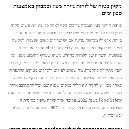
ניקיון בטוח של לוחות גזירה מעץ ובמבוק באמצעות
סבון ומים
לוחות חיתוך מעץ ובמבוק צריכים ניקוי לאחר כל שימוש. פשוט תקחו
סבון כלים קל עם מים חמימים לביצוע העבודה. ספוג רך הוא הטוב
ביותר, או אולי מברשת עדינה אם יש שרידים קשים שנצמדו למקשה.
תמיד יש לנקות לאורך קווי העץ כדי למנוע סcratchים או פגיעה
במשטח. השריה של הלוחות בהחלט משהו שעדיף להימנע ממנו, וכן
אסור לשים אותם במכונת כלים. כאשר העץ נשאר זמן רב במים, סיבת
העץ מתחילה להתפרק, מה שגורם לעיקום ולסדקים מעיקים שיתפתחו
עם הזמן. לאחר הכביסה, יש לנקות בעדינות עם מגבת נקייה תחילה.
לאחר מכן, יש להניח את הלוח במקום שטוח שבו יכול להסתובב אוויר
מסביב. ייבוש נכון הוא ההבדל הגדול. על פי מחקר שפורסם בכתב העת
Food Safety בשנת 2022, עקיבה אחר שגרת טיפול בסיסית זו
מצמצמת את הסיכון לגידול בקטריות ב-90% בהשוואה ללוחות שלא
יבשו כראוי.