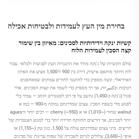
בחירת מין העץ לעמידות ולבטיחות אכילה
קשיות ינקה וידידותיות לסכינים: מאיזון בין שימור
קצה הסכין לעמידות הלוח
סולם הקשיות של ג'נקה מודד את התנגדות העץ לפגיעות ולבלאי. עבור
לוח חיתוך מותאם אישית, דירוג בין 900 ל-1,500 מציע את האיזון
האידיאלי: קשה מספיק כדי להתנגד לחורים עמוקים שמאחסנים
רטיבות ובكتيرיות, אך רך מספיק כדי לשמר את קצות הסכינים. אדר
סגול (ג'נקה כ-1,450) נחשב על פי רוב לסטנדרט הזהב — עמיד בלי
לפגוע מדי בשפת הסכין. עצים שמדרגתם נמוכה מ-900 — כמו א
walnut שחור (~1,010) או א cherry (~950) — רכים יותר ורagues
יותר לסכינים, אך דורשים תחזוקה תדירה יותר כדי למנוע הצטברות של
חריצים. מיני עצים שמדרגתם עולה על 1,500, כגון טק (~1,155) או
איפי (~3,600), עלולים לגרום לשבירה של שפות עדינות של סכינים