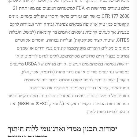
מוכיחים של בטיחות מזון, יתרונות במקור מקומי, וסיכון קל יותר לאלרגן.
כולם עומדים בדרישות ה- FDA למשטחים המגעים עם מזון תחת 21
CFR 177.2600 כאשר הם גמורים כראוי וחסרי טיפולים כימיים. מינים
אקזוטיים כמו טיק או איפה מביאים צפיפות גבוהה יותר ועמידות לרקב
טבעית, אך לעתים קרובות נושאים איומים בר קיימאות (למשל, הגבלות
CITES, שיטות קציר מפוקפקות) ועלויות גבוהות. חומרים אקזוטיים
מסוימים מכילים חומרים מופקיםכמו קינונים בעץ ורדים או שמנים
נמרפים בבעלי חיים טרופיים מסוימיםשעלולים לגרום לדרמיטיס או
רגישות נשימה במשתמשים רגישים. קווים מנחים של USDA מייעצים
במפורש נגד עצים פוריים או עם גרגר פתוח (לדוגמה, אפר, אלון,
היקורי) בשל נטייתם לספוג לחות ומחלות. עבור רוב היישומים
המותאמים, קיר או דובדבן מקומיים מספקים את הטריאדה
האופטימלית של בטיחות, עמידות ואחריות סביבתית. תמיד בקשו תיעוד
המודאות את הסמכת הקציר האקראי (לדוגמה, FSC® או SFI®) ואת
התאם לסיים בטוח למזון.
יסודות תכנון ממדי וארגונומי ללוח חיתוך