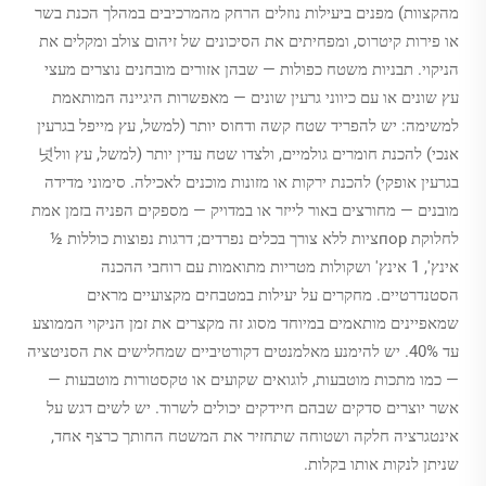
מהקצוות) מפנים ביעילות נוזלים הרחק מהמרכיבים במהלך הכנת בשר
או פירות קיטרוס, ומפחיתים את הסיכונים של זיהום צולב ומקלים את
הניקוי. תבניות משטח כפולות — שבהן אזורים מובחנים נוצרים מעצי
עץ שונים או עם כיווני גרעין שונים — מאפשרות היגיינה המותאמת
למשימה: יש להפריד שטח קשה ודחוס יותר (למשל, עץ מייפל בגרעין
אנכי) להכנת חומרים גולמיים, ולצדו שטח עדין יותר (למשל, עץ וול넛
בגרעין אופקי) להכנת ירקות או מזונות מוכנים לאכילה. סימוני מדידה
מובנים — מחורצים באור לייזר או במדויק — מספקים הפניה בזמן אמת
לחלוקת порציות ללא צורך בכלים נפרדים; דרגות נפוצות כוללות ½
אינץ', 1 אינץ' ושקולות מטריות מתואמות עם רוחבי ההכנה
הסטנדרטיים. מחקרים על יעילות במטבחים מקצועיים מראים
שמאפיינים מותאמים במיוחד מסוג זה מקצרים את זמן הניקוי הממוצע
עד 40%. יש להימנע מאלמנטים דקורטיביים שמחלישים את הסניטציה
— כמו מתכות מוטבעות, לוגואים שקועים או טקסטורות מוטבעות —
אשר יוצרים סדקים שבהם חיידקים יכולים לשרוד. יש לשים דגש על
אינטגרציה חלקה ושטוחה שתחזיר את המשטח החותך כרצף אחד,
שניתן לנקות אותו בקלות.