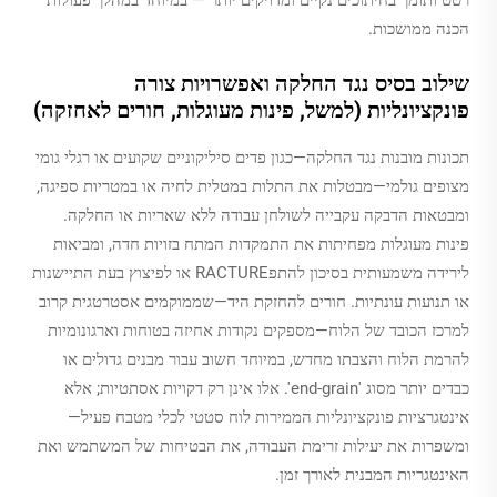
רטט ותומך בחיתוכים נקיים ומדויקים יותר — במיוחד במהלך פעולות
הכנה ממושכות.
שילוב בסיס נגד החלקה ואפשרויות צורה
פונקציונליות (למשל, פינות מעוגלות, חורים לאחזקה)
תכונות מובנות נגד החלקה—כגון פדים סיליקוניים שקועים או רגלי גומי
מצופים גולמי—מבטלות את התלות במטלית לחיה או במטריות ספיגה,
ומבטאות הדבקה עקבייה לשולחן עבודה ללא שאריות או החלקה.
פינות מעוגלות מפחיתות את התמקדות המתח בזויות חדה, ומביאות
לירידה משמעותית בסיכון להתפRACTURE או לפיצוץ בעת התיישנות
או תנועות עונתיות. חורים להחזקת היד—שממוקמים אסטרטגית קרוב
למרכז הכובד של הלוח—מספקים נקודות אחיזה בטוחות וארגונומיות
להרמת הלוח והצבתו מחדש, במיוחד חשוב עבור מבנים גדולים או
כבדים יותר מסוג 'end-grain'. אלו אינן רק דקויות אסתטיות; אלא
אינטגרציות פונקציונליות הממירות לוח סטטי לכלי מטבח פעיל—
ומשפרות את יעילות זרימת העבודה, את הבטיחות של המשתמש ואת
האינטגריות המבנית לאורך זמן.