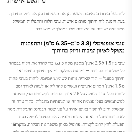
מותאם אישית
לוח בעל מידות מתאימות משפר הן את הבטיחות והן את דיוק החיתוך.
בעת הזמנת לוח חיתוך מותאם אישית, עובי הלוח והתפלגות המשקל
משפיעים ישירות על היציבות שלו במהלך שימוש כבד.
עובי אופטימלי (3.8 ס"מ–6.35 ס"מ) והתפלגות
משקל לאיזון יציבות ודיוק בחיתוך
עובי בין 1.5 ל-2.5 אינץ' מספק מסה כافية כדי לחדד את הלוח בבטחה
על שולחנות העבודה — ומניעת החלקה במהלך חיתוך עוצמתי או
חיתוך במעגל — תוך שארית נוחות לשימוש יומיומי. לוחות בעובי פחות
מ-1.5 אינץ' חסרים אינרציה ועשויים להחליק או לעוות לאורך זמן;
לוחות בעלי עובי העולה על 2.5 אינץ' הופכים לקשיחים מדי, במיוחד
למשתמשים בעלי עוצמת אחיזה או תנועתיות מוגבלות. בתוך טווח זה,
המשקל חייב להתפזר באופן אחיד על פני שטח הבסיס: התמקדות מסה
לא פרופורציונלית באחד הקצוות מגבירה את הסיכון להטיה בעת
הפעלת לחץ קרוב לקצוות. פרופיל מאוזן משפר את הבקרה, מדämpן