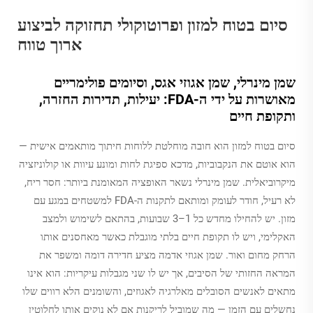
סיום בטוח למזון ופרוטוקולי תחזוקה לביצוע
ארוך טווח
שמן מינרלי, שמן אגוזי אגס, וסיומים פולימריים
מאושרות על ידי ה-FDA: יעילות, תדירות החזרה,
ותקופת חיים
סיום בטוח למזון הוא חובה מוחלטת ללוחות חיתוך מותאמים אישית —
הוא אוטם את הנקבוביות, מדכא ספיגת לחות ומונע עיוות או קולוניזציה
מיקרוביאלית. שמן מינרלי נשאר האופציה המאומנת ביותר: חסר ריח,
לא רעיל, חודר לעומק ומותאם לתקנות ה-FDA למשטחים במגע עם
מזון. יש להחילו מחדש כל 1–3 שבועות, בהתאם לשימוש ולמצב
האקלימי, ויש לו תקופת חיים בלתי מוגבלת כאשר מאחסנים אותו
הרחק מחום ואור. שמן אגוזי אדמה מציע חדירה דומה ומשפר את
המראה החזותי של הסיבים, אך יש לו שני מגבלות עיקריות: הוא אינו
מתאים לאנשים הסובלים מאלרגיה לאגוזים, והשומנים הלא רווים שלו
נחשלים עם הזמן — מה שמוביל לריקנות אם לא נוקים אותו לחלוטין