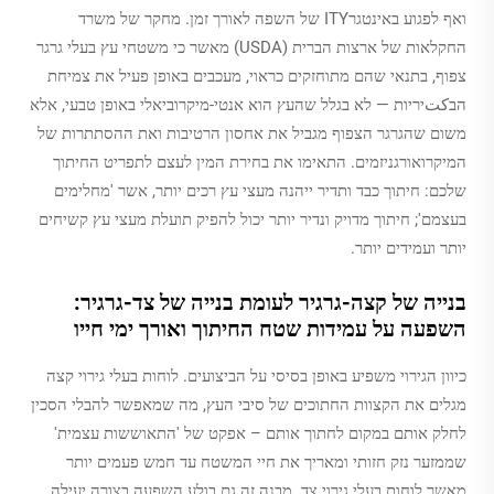
ואף לפגוע באינטגרITY של השפה לאורך זמן. מחקר של משרד
החקלאות של ארצות הברית (USDA) מאשר כי משטחי עץ בעלי גרגר
צפוף, בתנאי שהם מתוחזקים כראוי, מעכבים באופן פעיל את צמיחת
הבكتיריות — לא בגלל שהעץ הוא אנטי-מיקרוביאלי באופן טבעי, אלא
משום שהגרגר הצפוף מגביל את אחסון הרטיבות ואת ההסתתרות של
המיקרואורגניזמים. התאימו את בחירת המין לעצם לתפריט החיתוך
שלכם: חיתוך כבד ותדיר ייהנה מעצי עץ רכים יותר, אשר 'מחלימים
בעצמם'; חיתוך מדויק ונדיר יותר יכול להפיק תועלת מעצי עץ קשיחים
יותר ועמידים יותר.
בנייה של קצה-גרגיר לעומת בנייה של צד-גרגיר:
השפעה על עמידות שטח החיתוך ואורך ימי חייו
כיוון הגירוי משפיע באופן בסיסי על הביצועים. לוחות בעלי גירוי קצה
מגלים את הקצוות החתוכים של סיבי העץ, מה שמאפשר להבלי הסכין
לחלק אותם במקום לחתוך אותם – אפקט של 'התאוששות עצמית'
שממזער נזק חזותי ומאריך את חיי המשטח עד חמש פעמים יותר
מאשר לוחות בעלי גירוי צד. מבנה זה גם בולע השפעה בצורה יעילה