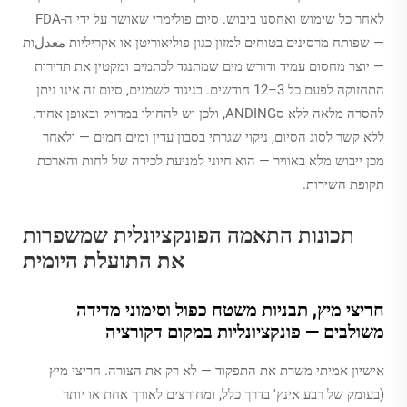
לאחר כל שימוש ואחסנו ביבוש. סיום פולימרי שאושר על ידי ה-FDA
— שפותח מרסינים בטוחים למזון כגון פוליאוריטן או אקריליות معدلות
— יוצר מחסום עמיד ודורש מים שמתנגד לכתמים ומקטין את תדירות
התחזוקה לפעם כל 3–12 חודשים. בניגוד לשמנים, סיום זה אינו ניתן
להסרה מלאה ללא סANDING, ולכן יש להחילו במדויק ובאופן אחיד.
ללא קשר לסוג הסיום, ניקוי שגרתי בסבון עדין ומים חמים — ולאחר
מכן ייבוש מלא באוויר — הוא חיוני למניעת לכידה של לחות והארכת
תקופת השירות.
תכונות התאמה הפונקציונלית שמשפרות
את התועלת היומית
חריצי מיץ, תבניות משטח כפול וסימוני מדידה
משולבים — פונקציונליות במקום דקורציה
אישיון אמיתי משרת את התפקוד — לא רק את הצורה. חריצי מיץ
(בעומק של רבע אינץ' בדרך כלל, ומחורצים לאורך אחת או יותר