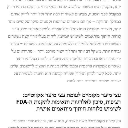
יותר, מקטין רטט ומשפר שליטה. לוחות בעלי גירוי צד, שבהם הגירוי רץ
במקביל לפני השטח, מציעים קשיחות רבה יותר וקל יותר לדייק אותם
במהלך תחזוקה – אך הם מאגרים שריטות וקמטים מיקרוסקופיים מהר
יותר, ויוצרים מאגרים פוטנציאליים לחומרת ולמיקרואורגניזמים. עבור
לוחות חיתוך מותאמים לשימוש יומיומי, לוחות בעלי גירוי קצה נשארים
הסטנדרט המקצועי לעמידות ולשמירה על הסכינים. הפערים – עלות
גבוהה יותר, משקל רב יותר ותהליך ייצור מורכב יותר – מתוודאים על
ידי עמידות ארוכת טווח ועליונות פונקציונלית. לוחות בעלי גירוי צד
נשארים אפשרות פרקטית ומכסימלית מבחינת תקציב ליישומים קלים
יותר. ללא קשר לכיוון הגירוי, שמייה קבועה היא חיונית לשמירה על
יציבות ממדית ועמידות בפני לחות.
עצי מיער מקומיים לעומת עצי מיער אקזוטיים:
רציפות, סיכון לאלרגיות ותאימות לתקנות ה-FDA
לשימוש בלוחות חיתוך מותאמים אישית
עץ קשיח מקומיכולל קשת קשיחה, אגוז שחור, וכדגדוגמציע ביצועים