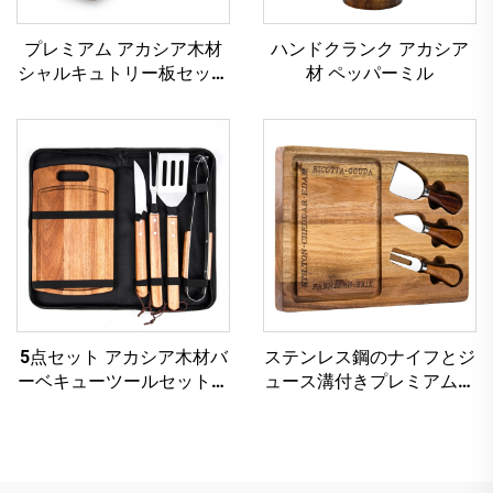
プレミアム アカシア木材
ハンドクランク アカシア
シャルキュトリー板セット
材 ペッパーミル
付きセラミックボウル＆チ
ーズツール
5点セット アカシア木材バ
ステンレス鋼のナイフとジ
ーベキューツールセット・
ュース溝付きプレミアムア
カッティングボード・収納
カシア木材チーズボードセ
ケース付き ステンレスス
ット
チール製グリル用ウエア