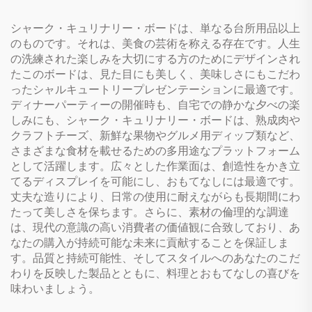
シャーク・キュリナリー・ボードは、単なる台所用品以上
のものです。それは、美食の芸術を称える存在です。人生
の洗練された楽しみを大切にする方のためにデザインされ
たこのボードは、見た目にも美しく、美味しさにもこだわ
ったシャルキュートリープレゼンテーションに最適です。
ディナーパーティーの開催時も、自宅での静かな夕べの楽
しみにも、シャーク・キュリナリー・ボードは、熟成肉や
クラフトチーズ、新鮮な果物やグルメ用ディップ類など、
さまざまな食材を載せるための多用途なプラットフォーム
として活躍します。広々とした作業面は、創造性をかき立
てるディスプレイを可能にし、おもてなしには最適です。
丈夫な造りにより、日常の使用に耐えながらも長期間にわ
たって美しさを保ちます。さらに、素材の倫理的な調達
は、現代の意識の高い消費者の価値観に合致しており、あ
なたの購入が持続可能な未来に貢献することを保証しま
す。品質と持続可能性、そしてスタイルへのあなたのこだ
わりを反映した製品とともに、料理とおもてなしの喜びを
味わいましょう。