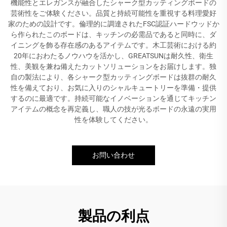
機能性とエレガンスが融合したシャーク型カッティングボードの
芸術性をご体験ください。品質と持続可能性を重視する料理愛好
家のための設計です。倫理的に調達されたFSC認証ハードウッドか
ら作られたこのボードは、キッチンの必需品であると同時に、ダ
イニングを飾る存在感のあるアイテムです。木工芸術における約
20年におわたるノウハウを活かし、GREATSUNは耐久性、衛生
性、美観を兼ね備えたカットソリューションをお届けします。独
自の製法により、各シャーク型カッティングボードは抜群の耐久
性を備えており、お気に入りのシャルキュートリーを準備・提供
するのに最適です。持続可能なイノベーションを通じてキッチン
アイテムの概念を再定義し、職人の技が光るボードの永遠の実用
性を体験してください。
お問い合わせ
製品の利点