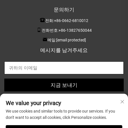
문의하기
전화:
+86-0662-6810012
전화번호:
+86-13827650044
메일:
[email protected]
메시지를 남겨주세요
지금 보내기
We value your privacy
We use cookies and similar tools to provide our services. If you
don't want to accept all cookies, click Personalize cookies.
저작권 © 2025 Guangdong Greatsun Wooden Housewares
Co.,Ltd. 소유 |
개인정보 처리방침