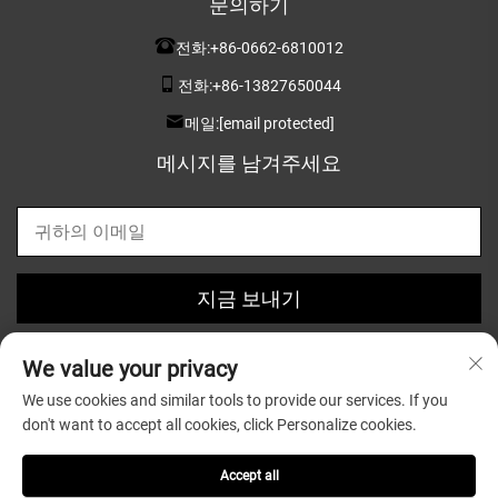
문의하기
전화:
+86-0662-6810012
전화:
+86-13827650044
메일:
[email protected]
메시지를 남겨주세요
지금 보내기
We value your privacy
We use cookies and similar tools to provide our services. If you
don't want to accept all cookies, click Personalize cookies.
저작권 © 2025 Guangdong Greatsun Wooden Housewares
Co.,Ltd. 소유 |
개인정보 보호정책
Accept all