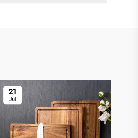
21
2
Jul
Ju