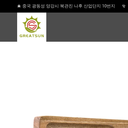
중국 광동성 양강시 북관진 나후 산업단지 10번지