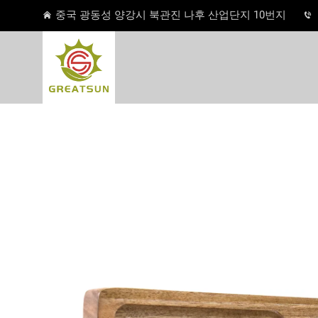
중국 광동성 양강시 북관진 나후 산업단지 10번지